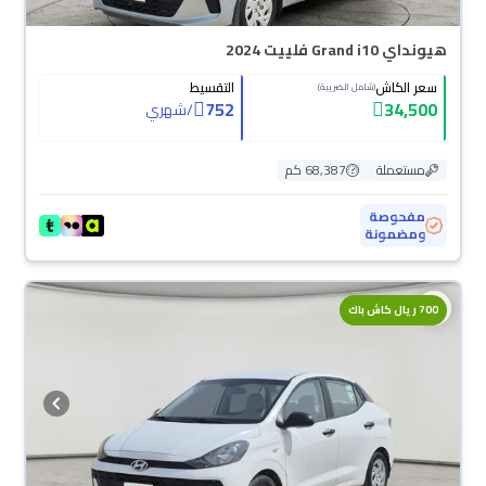
هيونداي Grand i10 فلييت 2024
سعر الكاش
التقسيط
(شامل الضريبة)
752
34,500
/
شهري
مستعملة
68,387 كم
مفحوصة
ومضمونة
700 ريال كاش باك