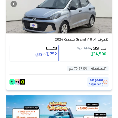
هيونداي Grand i10 فلييت 2024
سعر الكاش
التقسيط
(شامل الضريبة)
752
34,500
/
شهري
مستعملة
70,271 كم
مفحوصة
ومضمونة