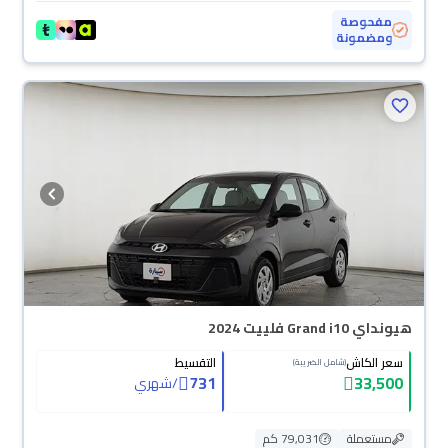
مفحوصة
ومضمونة
هيونداي Grand i10 فلييت 2024
سعر الكاش
التقسيط
(شامل الضريبة)
731
33,500
/
شهري
مستعملة
79,031 كم