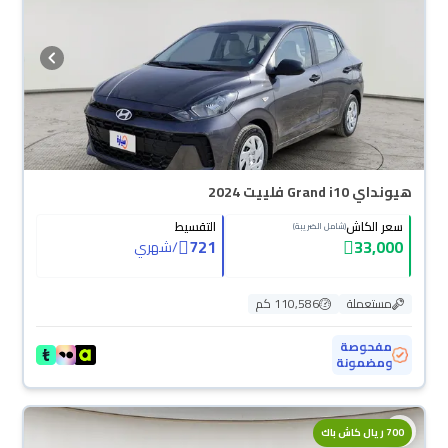
هيونداي Grand i10 فلييت 2024
سعر الكاش
التقسيط
(شامل الضريبة)
721
33,000
/
شهري
مستعملة
110,586 كم
مفحوصة
ومضمونة
700 ريال كاش باك