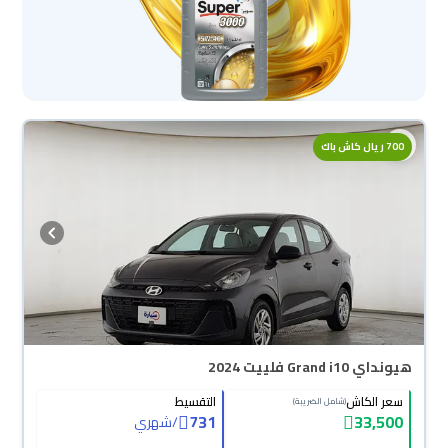
700 ريال كاش باك
هيونداي Grand i10 فلييت 2024
سعر الكاش
التقسيط
(شامل الضريبة)
731
33,500
/
شهري