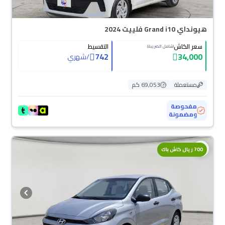
هيونداي Grand i10 فلييت 2024
سعر الكاش
التقسيط
(شامل الضريبة)
742
34,000
/
شهري
مستعملة
69,053 كم
مفحوصة
ومضمونة
700 ريال كاش باك