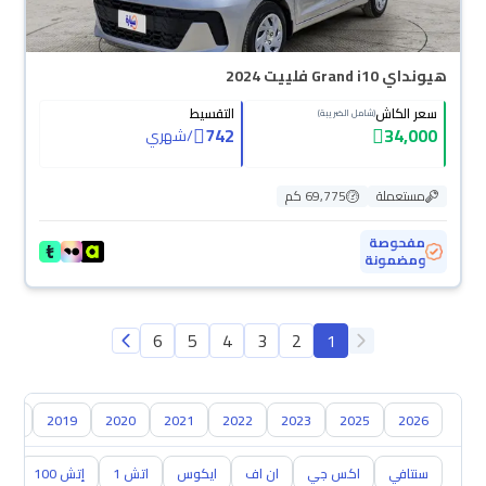
هيونداي Grand i10 فلييت 2024
سعر الكاش
التقسيط
(شامل الضريبة)
742
34,000
/
شهري
مستعملة
69,775 كم
مفحوصة
ومضمونة
6
5
4
3
2
1
018
2019
2020
2021
2022
2023
2025
2026
سنتافي
اكس جي
ان اف
ايكوس
اتش 1
إتش 100
ال