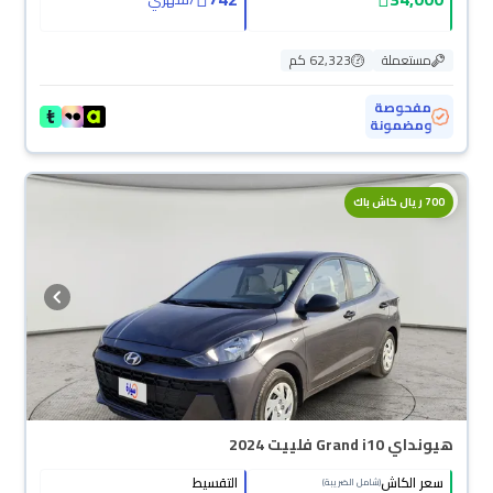
مستعملة
62,323 كم
مفحوصة
ومضمونة
700 ريال كاش باك
هيونداي Grand i10 فلييت 2024
سعر الكاش
التقسيط
(شامل الضريبة)