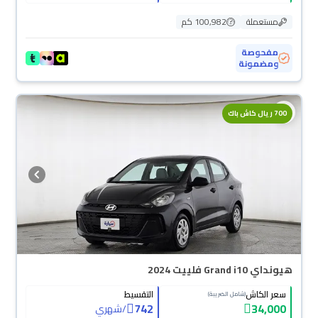
مستعملة
100,982 كم
مفحوصة
ومضمونة
700 ريال كاش باك
هيونداي Grand i10 فلييت 2024
سعر الكاش
التقسيط
(شامل الضريبة)
742
34,000
/
شهري