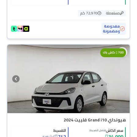
مستعملة
72,970 كم
مفحوصة
ومضمونة
700
كاش باك
هيونداي Grand i10 فلييت 2024
سعر الكاش
التقسيط
(شامل الضريبة)
742
34,000
/
شهري