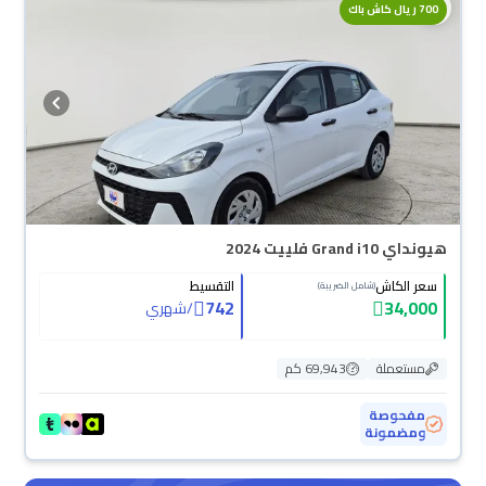
700 ريال كاش باك
هيونداي Grand i10 فلييت 2024
سعر الكاش
التقسيط
(شامل الضريبة)
742
34,000
/
شهري
مستعملة
69,943 كم
مفحوصة
ومضمونة