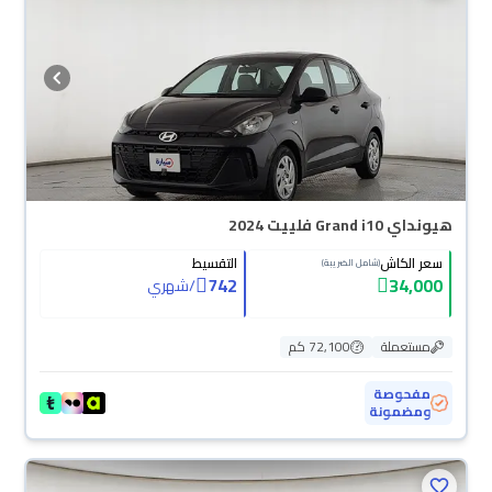
هيونداي Grand i10 فلييت 2024
سعر الكاش
التقسيط
(شامل الضريبة)
742
34,000
/
شهري
مستعملة
72,100 كم
مفحوصة
ومضمونة