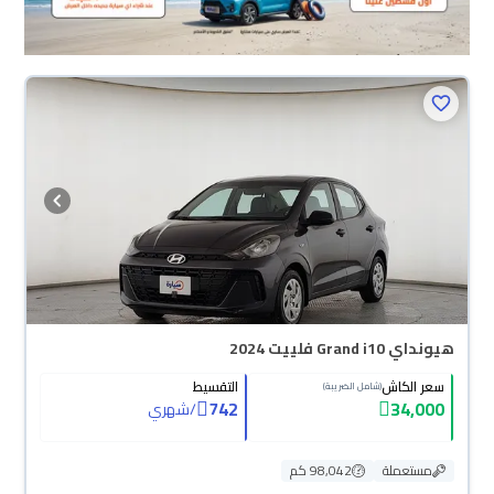
هيونداي Grand i10 فلييت 2024
سعر الكاش
التقسيط
(شامل الضريبة)
742
34,000
/
شهري
مستعملة
98,042 كم