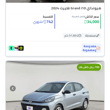
هيونداي Grand i10 فلييت 2024
سعر الكاش
التقسيط
(شامل الضريبة)
742
34,000
/
شهري
مستعملة
91,892 كم
مفحوصة
ومضمونة
700 ريال كاش باك