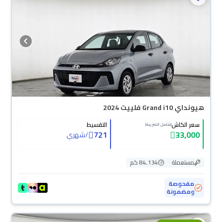
هيونداي Grand i10 فلييت 2024
سعر الكاش
التقسيط
(شامل الضريبة)
721
33,000
/
شهري
مستعملة
84,134 كم
مفحوصة
ومضمونة