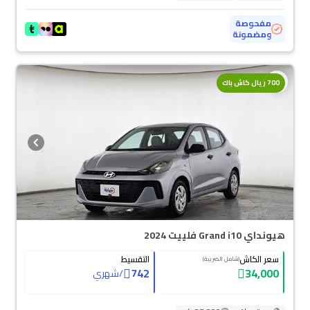
مفحوصة
ومضمونة
700 ريال كاش باك
هيونداي Grand i10 فلييت 2024
سعر الكاش
التقسيط
(شامل الضريبة)
742
34,000
/
شهري