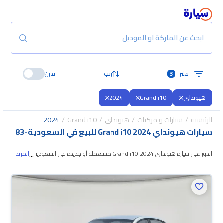
ابحث عن الماركة او الموديل
فلتر
3
رتب
قارن
هيونداي
Grand i10
2024
الرئيسية
سيارات و مركبات
هيونداي
Grand i10
2024
سيارات هيونداي Grand i10 2024 للبيع في السعودية
-
83
...
اتدور على سيارة هيونداي Grand i10 2024 مستعملة أو جديدة في السعودية؟
المزيد
في موقع سيارة بنوفر لك كل الخيارات، تقدر تتصفح الموديلات
وتختار اللي يناسبك.
جميع سيارات هيونداي Grand i10 2024 المستعملة مضمونة ومفحوصة بأكثر
من 200 نقطة وتقدر تجربها لمدة 10 أيام، وإن ما ناسبتك لأي سبب تقدر تسترجع
كامل المبلغ خلال 10 أيام بكل سهولة. والسيارات الجديدة مضمونة بضمان الوكالة،
تقدر تشتريها كاش أو تقسيط، وتحجزها أونلاين، وبتوصلك لين باب بيتك.