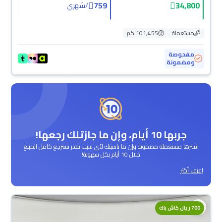
759
34,800
/
شهري
مستعملة
101,455 كم
مفحوصة
ومضمونة
جربها 10 أيام، وإن ما جازتلك رجعها!
اشترها مستعملة مضمونة وإن ما ناسبتك لأي سبب تقدر تسترجع كامل المبلغ
خلال 10 أيام بكل سهولة!
اعرف أكثر
700 ريال كاش باك