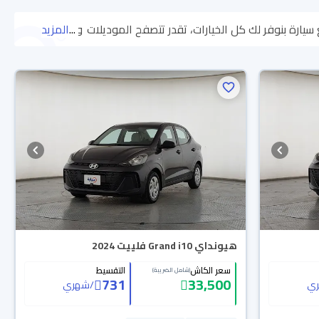
...
وتختار
المزيد
اللي يناسبك. جميع سيارات هيونداي Grand i10 2024 المستعملة مضمونة ومفحوصة بأكثر من 200 نقطة وتقدر تجربها لمدة 10 أيام، وإن ما
كل سهولة. والسيارات الجديدة مضمونة بضمان الوكالة، تقدر تشتريها كاش أو تقسيط،
هيونداي Grand i10 فلييت 2024
سعر الكاش
التقسيط
(شامل الضريبة)
731
33,500
ي
/
شهري