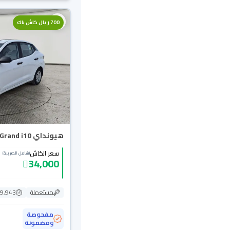
700 ريال كاش باك
هيونداي Grand i10 فلييت 2024
سعر الكاش
(شامل الضريبة)
34,000
مستعملة
69,943 ك
مفحوصة
ومضمونة