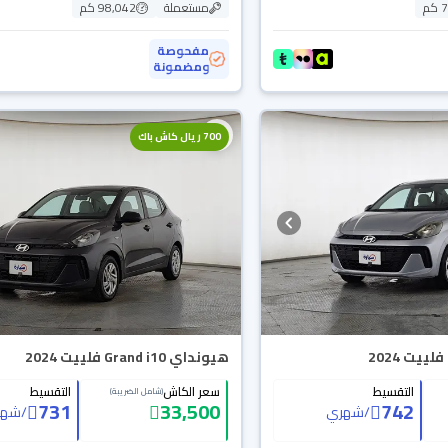
م
مستعملة
98,042 كم
مفحوصة
ومضمونة
700 ريال كاش باك
هيونداي Grand i10 فلييت 2024
التقسيط
سعر الكاش
التقسيط
(شامل الضريبة)
731
33,500
742
/
شهري
/
شهر