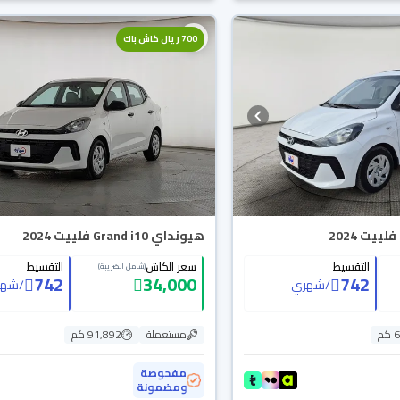
700 ريال كاش باك
هيونداي Grand i10 فلييت 2024
التقسيط
سعر الكاش
التقسيط
(شامل الضريبة)
742
34,000
742
/
شهري
/
شهر
م
مستعملة
91,892 كم
مفحوصة
ومضمونة