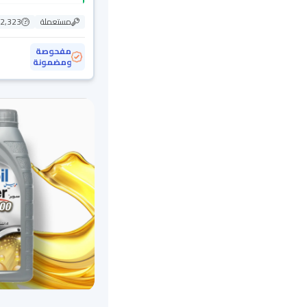
مستعملة
62,323 ك
مفحوصة
ومضمونة