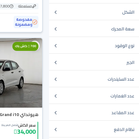
مستعملة
87,800 ك
الشكل
مفحوصة
ومضمونة
سعة المحرك
نوع الوقود
700
كاش باك
الجير
عدد السليندرات
عدد الغمارات
عدد المقاعد
هيونداي Grand i10 فلييت 2024
سعر الكاش
(شامل الضريبة)
نظام الدفع
34,000