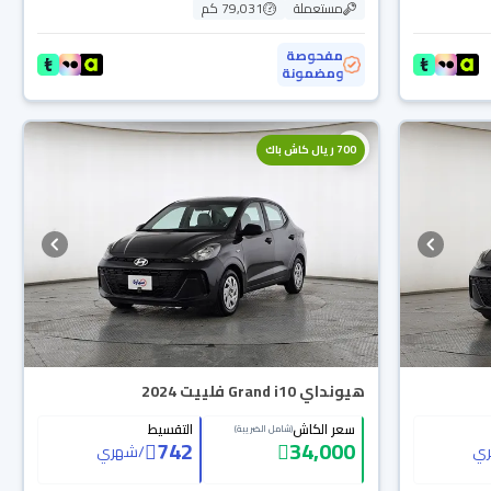
مستعملة
79,031 كم
مفحوصة
ومضمونة
700 ريال كاش باك
هيونداي Grand i10 فلييت 2024
سعر الكاش
التقسيط
(شامل الضريبة)
742
34,000
ي
/
شهري