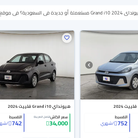
ر لك كل الخيارات، تقدر تتصفح الموديلات
ناسبتك لأي سبب تقدر تسترجع كامل المبلغ خلال 10 أيام ب
بتوصلك لين باب بيتك.
هيونداي Grand i10 فلييت 2024
التقسيط
سعر الكاش
التقسيط
(شامل الضريبة)
742
34,000
752
/
شهري
/
شهر