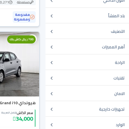
اللون الداخلي
مستعملة
70,271 ك
مفحوصة
بلد المنشأ
ومضمونة
التصنيف
700 ريال كاش باك
أهم المميزات
الراحة
تقنيات
الامان
هيونداي Grand i10 فلييت 2024
تجهيزات خارجية
سعر الكاش
(شامل الضريبة)
34,000
الوارد