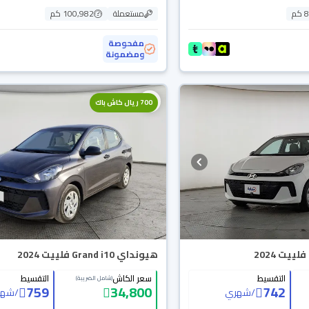
م
مستعملة
100,982 كم
مفحوصة
ومضمونة
700 ريال كاش باك
هيونداي Grand i10 فلييت 2024
التقسيط
سعر الكاش
التقسيط
(شامل الضريبة)
759
34,800
742
/
شهري
/
شهر