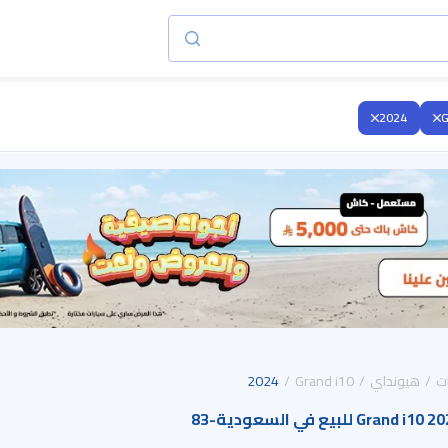
2024
G
ت
هيونداي
Grand i10
2024
83
-