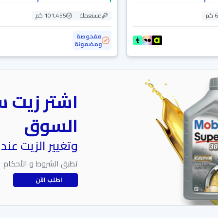
م
مستعملة
101,455 كم
مفحوصة
ومضمونة
اشتر زيت س
السوق
وتغيير الزيت عند
تطبق الشروط و الأحكام
اطلب الآن