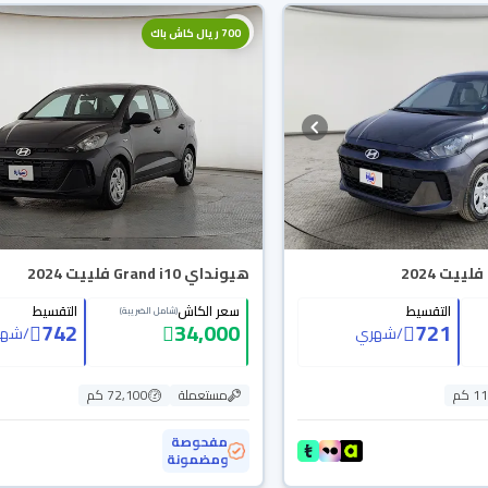
700 ريال كاش باك
هيونداي Grand i10 فلييت 2024
التقسيط
سعر الكاش
التقسيط
(شامل الضريبة)
742
34,000
721
/
شهري
/
شهر
 كم
مستعملة
72,100 كم
مفحوصة
ومضمونة