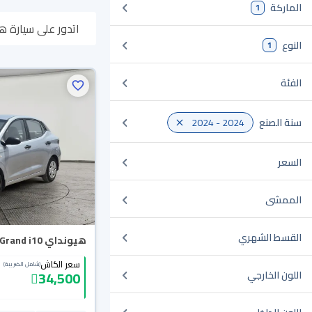
الماركة
1
اتدور على سيارة هيونداي Grand i10 2024 مستعملة أو جديدة في السعودية؟ في موقع سيارة بنوف
النوع
1
وتحجزها أونلاين، و
الفئة
سنة الصنع
2024 - 2024
السعر
الممشى
القسط الشهري
هيونداي Grand i10 فلييت 2024
سعر الكاش
(شامل الضريبة)
34,500
اللون الخارجي