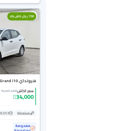
700 ريال كاش باك
هيونداي Grand i10 فلييت 2024
سعر الكاش
(شامل الضريبة)
34,000
مستعملة
69,053 ك
مفحوصة
ومضمونة