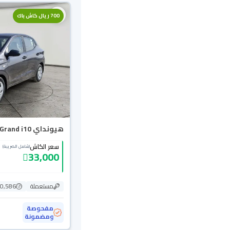
700 ريال كاش باك
هيونداي Grand i10 فلييت 2024
سعر الكاش
(شامل الضريبة)
33,000
مستعملة
110,586
مفحوصة
ومضمونة