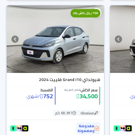
700 ريال كاش باك
هيونداي Grand i10 فلييت 2024
سعر الكاش
التقسيط
(شامل الضريبة)
752
34,500
ي
/
شهري
مستعملة
68,387 كم
مفحوصة
ومضمونة