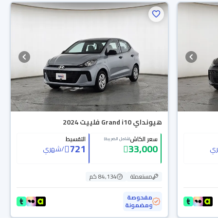
هيونداي Grand i10 فلييت 2024
سعر الكاش
التقسيط
(شامل الضريبة)
721
33,000
ي
/
شهري
مستعملة
84,134 كم
مفحوصة
ومضمونة