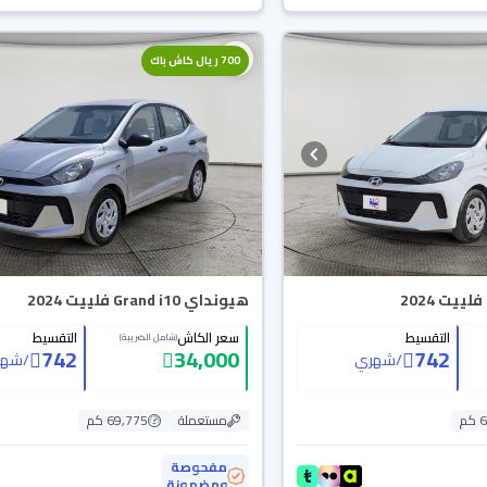
700 ريال كاش باك
هيونداي Grand i10 فلييت 2024
التقسيط
سعر الكاش
التقسيط
(شامل الضريبة)
742
34,000
742
/
شهري
/
شهر
م
مستعملة
69,775 كم
مفحوصة
ومضمونة