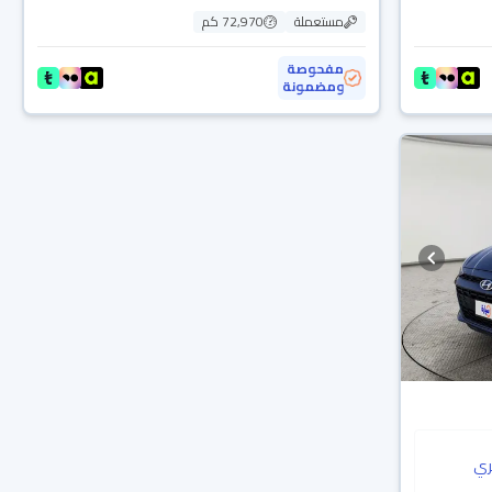
مستعملة
72,970 كم
مفحوصة
ومضمونة
ي