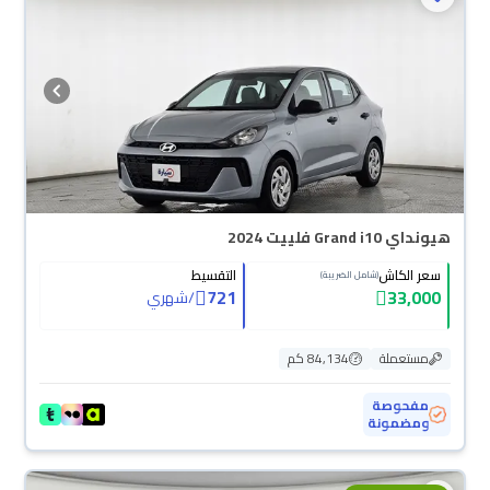
هيونداي Grand i10 فلييت 2024
سعر الكاش
التقسيط
(شامل الضريبة)
721
33,000
/
شهري
مستعملة
84,134 كم
مفحوصة
ومضمونة