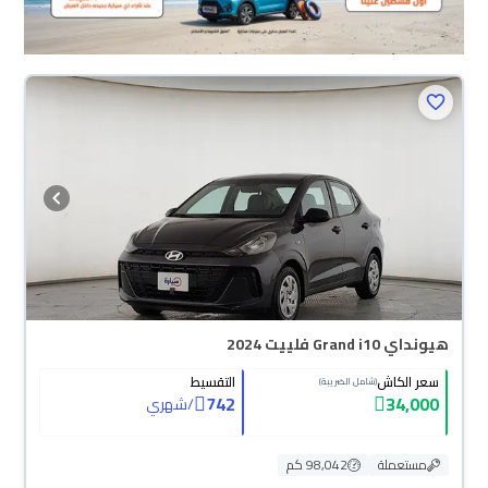
هيونداي Grand i10 فلييت 2024
سعر الكاش
التقسيط
(شامل الضريبة)
742
34,000
/
شهري
مستعملة
98,042 كم