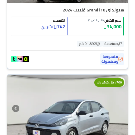
هيونداي Grand i10 فلييت 2024
سعر الكاش
التقسيط
(شامل الضريبة)
742
34,000
/
شهري
مستعملة
91,892 كم
مفحوصة
ومضمونة
700 ريال كاش باك