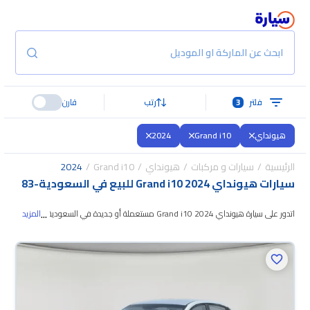
ابحث عن الماركة او الموديل
فلتر
3
رتب
قارن
هيونداي
Grand i10
2024
الرئيسية
سيارات و مركبات
هيونداي
Grand i10
2024
سيارات هيونداي Grand i10 2024 للبيع في السعودية
-
83
...
اتدور على سيارة هيونداي Grand i10 2024 مستعملة أو جديدة في السعودية؟
المزيد
في موقع سيارة بنوفر لك كل الخيارات، تقدر تتصفح الموديلات
وتختار اللي يناسبك.
جميع سيارات هيونداي Grand i10 2024 المستعملة مضمونة ومفحوصة بأكثر
من 200 نقطة وتقدر تجربها لمدة 10 أيام، وإن ما ناسبتك لأي سبب تقدر تسترجع
كامل المبلغ خلال 10 أيام بكل سهولة. والسيارات الجديدة مضمونة بضمان الوكالة،
تقدر تشتريها كاش أو تقسيط، وتحجزها أونلاين، وبتوصلك لين باب بيتك.