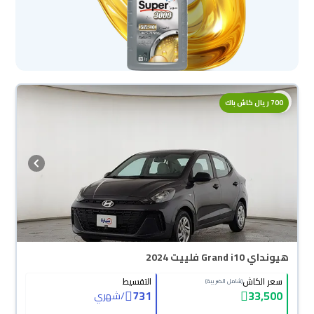
700 ريال كاش باك
هيونداي Grand i10 فلييت 2024
سعر الكاش
التقسيط
(شامل الضريبة)
731
33,500
/
شهري