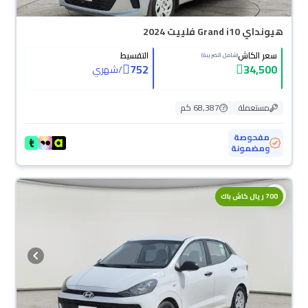
هيونداي Grand i10 فلييت 2024
سعر الكاش
التقسيط
(شامل الضريبة)
752
34,500
/
شهري
مستعملة
68,387 كم
مفحوصة
ومضمونة
700 ريال كاش باك