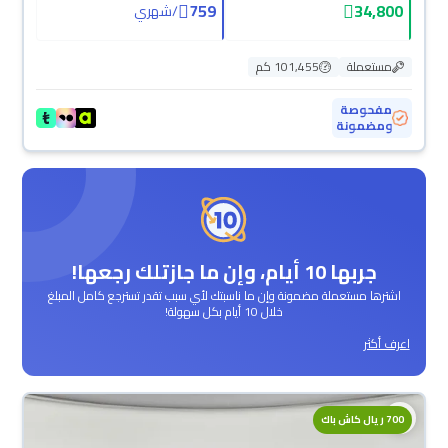
759
34,800
/
شهري
مستعملة
101,455 كم
مفحوصة
ومضمونة
جربها 10 أيام، وإن ما جازتلك رجعها!
اشترها مستعملة مضمونة وإن ما ناسبتك لأي سبب تقدر تسترجع كامل المبلغ
خلال 10 أيام بكل سهولة!
اعرف أكثر
700 ريال كاش باك