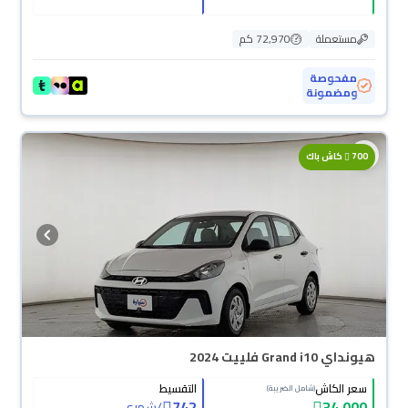
مستعملة
72,970 كم
مفحوصة
ومضمونة
700
كاش باك
هيونداي Grand i10 فلييت 2024
سعر الكاش
التقسيط
(شامل الضريبة)
742
34,000
/
شهري