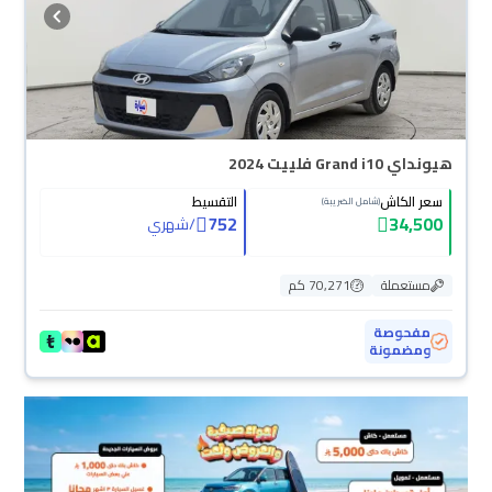
هيونداي Grand i10 فلييت 2024
سعر الكاش
التقسيط
(شامل الضريبة)
752
34,500
/
شهري
مستعملة
70,271 كم
مفحوصة
ومضمونة