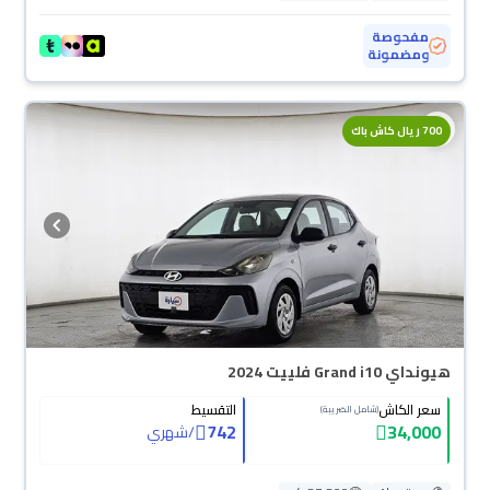
مفحوصة
ومضمونة
700 ريال كاش باك
هيونداي Grand i10 فلييت 2024
سعر الكاش
التقسيط
(شامل الضريبة)
742
34,000
/
شهري