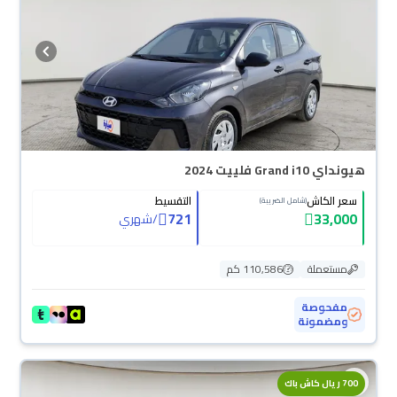
هيونداي Grand i10 فلييت 2024
سعر الكاش
التقسيط
(شامل الضريبة)
721
33,000
/
شهري
مستعملة
110,586 كم
مفحوصة
ومضمونة
700 ريال كاش باك