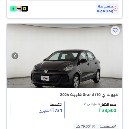
مفحوصة
ومضمونة
هيونداي Grand i10 فلييت 2024
سعر الكاش
التقسيط
(شامل الضريبة)
731
33,500
/
شهري
مستعملة
79,031 كم