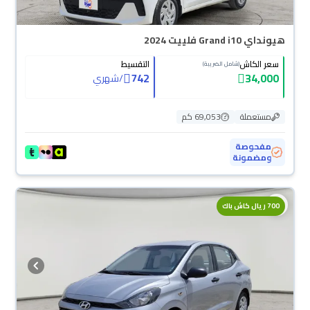
هيونداي Grand i10 فلييت 2024
سعر الكاش
التقسيط
(شامل الضريبة)
742
34,000
/
شهري
مستعملة
69,053 كم
مفحوصة
ومضمونة
700 ريال كاش باك