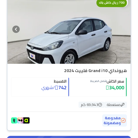
700 ريال كاش باك
هيونداي Grand i10 فلييت 2024
سعر الكاش
التقسيط
(شامل الضريبة)
742
34,000
/
شهري
مستعملة
69,943 كم
مفحوصة
ومضمونة