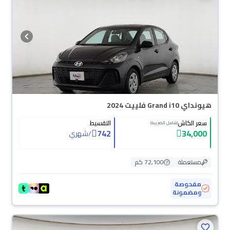
هيونداي Grand i10 فلييت 2024
سعر الكاش
التقسيط
(شامل الضريبة)
742
34,000
/
شهري
مستعملة
72,100 كم
مفحوصة
ومضمونة