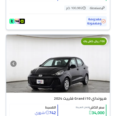
مستعملة
100,982 كم
مفحوصة
ومضمونة
700 ريال كاش باك
هيونداي Grand i10 فلييت 2024
سعر الكاش
التقسيط
(شامل الضريبة)
742
34,000
/
شهري