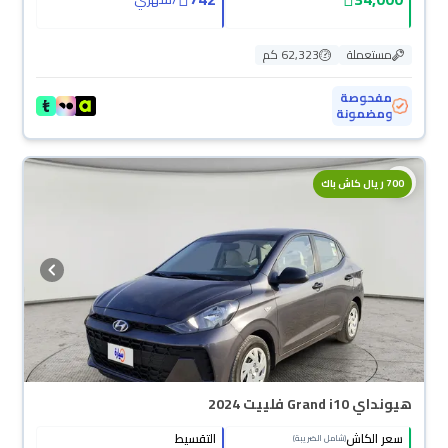
مستعملة
62,323 كم
مفحوصة
ومضمونة
700 ريال كاش باك
هيونداي Grand i10 فلييت 2024
سعر الكاش
التقسيط
(شامل الضريبة)