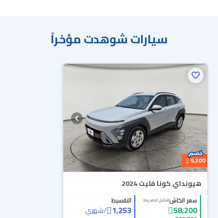
سيارات شوهدت مؤخراً
محجوزة
9,300
هيونداي كونا فليت 2024
سعر الكاش
التقسيط
(شامل الضريبة)
1,253
58,200
/
شهري