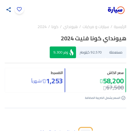
اضغط لتكبير الصورة
الرئيسية
سيارات و مركبات
هيونداي
كونا
2024
36
/
1
هيونداي كونا فليت 2024
مستعملة
92,570 كيلومتر
وفر
9,300
سعر الكاش
التقسيط
1,253
58,200
/
شهرياً
67,500
السعر يشمل الضريبة المضافة