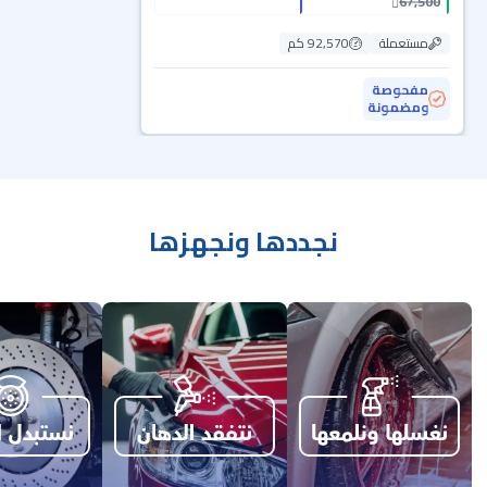
67,500
مستعملة
92,570 كم
مفحوصة
ومضمونة
نجددها ونجهزها