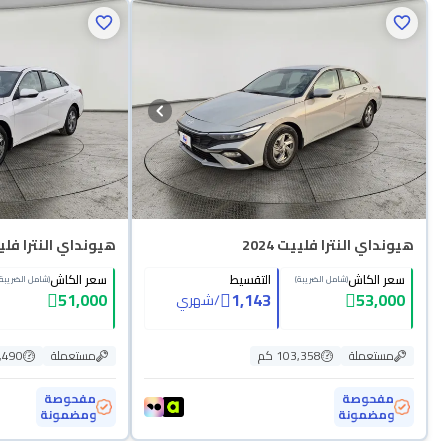
هيونداي النترا فلييت 2024
هيونداي النترا فلييت 
سعر الكاش
التقسيط
سعر الكاش
(شامل الضريبة)
(شامل الضريبة)
51,000
1,143
53,000
/
شهري
مستعملة
103,358 كم
مستعملة
90,490
مفحوصة
مفحوصة
ومضمونة
ومضمونة