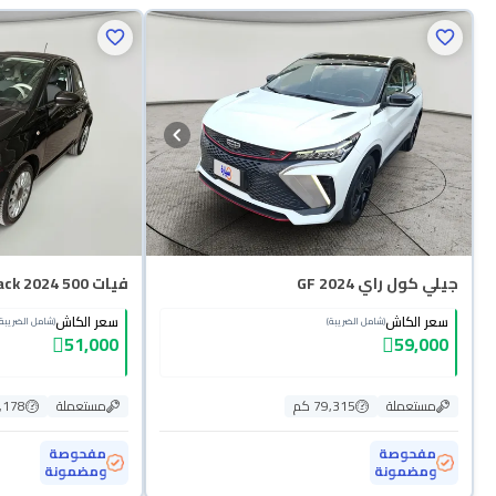
جيلي كول راي GF 2024
فيات 500 Hatchback 2024
سعر الكاش
سعر الكاش
(شامل الضريبة)
(شامل الضريبة)
51,000
59,000
مستعملة
79,315 كم
مستعملة
30,178
مفحوصة
مفحوصة
ومضمونة
ومضمونة