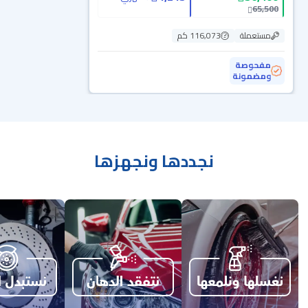
65,500
مستعملة
116,073 كم
مفحوصة
ومضمونة
نجددها ونجهزها