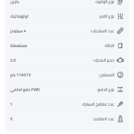
نوع الوقود
:
بنزين
نوع القير
:
اوتوماتيك
عدد السلندرات
:
4 سيليندر
الحالة
:
مستعملة
حجم المحرك
:
2.0
الممشى
:
116073 كم
نوع الدفع
:
FWD دفع امامي
عدد مفاتيح السيارة
:
1
عدد المقاعد
:
5