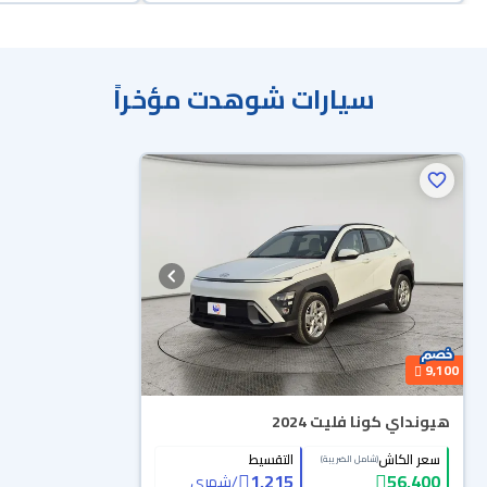
سيارات شوهدت مؤخراً
9,100
هيونداي كونا فليت 2024
سعر الكاش
التقسيط
(شامل الضريبة)
1,215
56,400
/
شهري