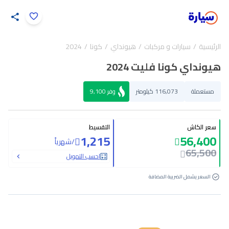
اضغط لتكبير الصورة
الرئيسية
سيارات و مركبات
هيونداي
كونا
2024
34
/
1
هيونداي كونا فليت 2024
مستعملة
116,073 كيلومتر
وفر
9,100
سعر الكاش
التقسيط
1,215
56,400
/
شهرياً
65,500
احسب التمويل
السعر يشمل الضريبة المضافة