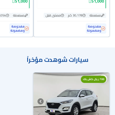
51,000
51,000
مستعملة
30,178 كم
ممشى قليل
مستعملة
27,054
مفحوصة
مفحوصة
ومضمونة
ومضمونة
سيارات شوهدت مؤخراً
700 ريال كاش باك