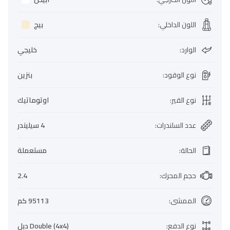
اللون الداخلي
:
بيج
الوارد
:
خليجي
نوع الوقود
:
بنزين
نوع القير
:
اوتوماتيك
عدد السلندرات
:
4 سيليندر
الحالة
:
مستعملة
حجم المحرك
:
2.4
الممشى
:
95113 كم
نوع الدفع
:
Double (4x4) دبل