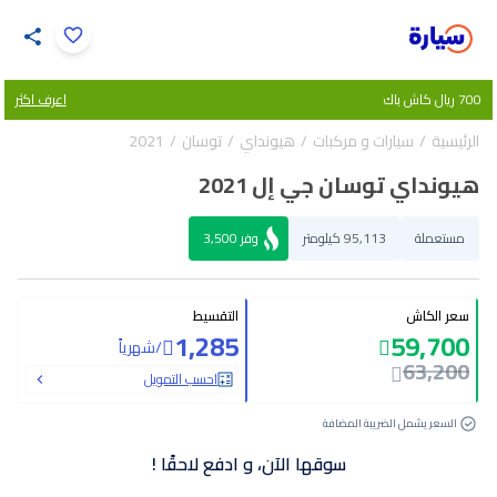
اضغط لتكبير الصورة
700 ريال كاش باك
اعرف اكثر
34
/
1
الرئيسية
سيارات و مركبات
هيونداي
توسان
2021
هيونداي توسان جي إل 2021
مستعملة
95,113 كيلومتر
وفر
3,500
سعر الكاش
التقسيط
1,285
59,700
/
شهرياً
63,200
احسب التمويل
السعر يشمل الضريبة المضافة
سوقها الآن، و ادفع لاحقًا !