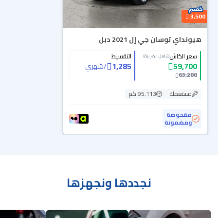
3,500
هيونداي توسان جي إل 2021 دبل
سعر الكاش
التقسيط
(شامل الضريبة)
1,285
59,700
/
شهري
63,200
مستعملة
95,113 كم
مفحوصة
ومضمونة
نجددها ونجهزها