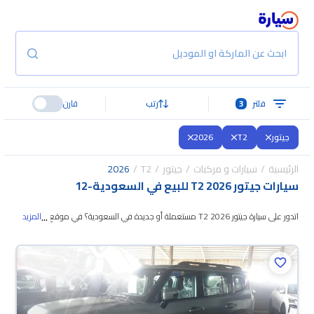
ابحث عن الماركة او الموديل
فلتر
3
رتب
قارن
جيتور
T2
2026
الرئيسية
سيارات و مركبات
جيتور
T2
2026
سيارات جيتور T2 2026 للبيع في السعودية
-
12
...
اتدور على سيارة جيتور T2 2026 مستعملة أو جديدة في السعودية؟ في موقع
المزيد
سيارة بنوفر لك كل الخيارات، تقدر تتصفح الموديلات وتختار
اللي يناسبك. جميع سيارات
جيتور T2 2026 المستعملة مضمونة ومفحوصة بأكثر من 200 نقطة وتقدر تجربها
لمدة 10 أيام، وإن ما ناسبتك لأي سبب تقدر تسترجع كامل المبلغ خلال 10 أيام بكل
سهولة. والسيارات الجديدة مضمونة بضمان الوكالة، تقدر تشتريها كاش أو تقسيط،
وتحجزها أونلاين، وبتوصلك لين باب بيتك.