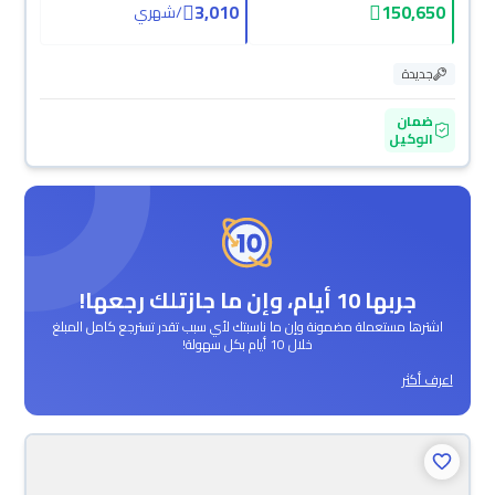
3,010
150,650
/
شهري
جديدة
ضمان
الوكيل
جربها 10 أيام، وإن ما جازتلك رجعها!
اشترها مستعملة مضمونة وإن ما ناسبتك لأي سبب تقدر تسترجع كامل المبلغ
خلال 10 أيام بكل سهولة!
اعرف أكثر