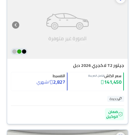
جيتور T2 لاكجري 2026 دبل
سعر الكاش
التقسيط
(شامل الضريبة)
2,827
141,450
/
شهري
جديدة
ضمان
الوكيل