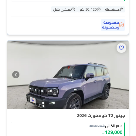
مستعملة
30,120 كم
ممشى قليل
مفحوصة
ومضمونة
جيتور T2 كومفورت 2026
سعر الكاش
(شامل الضريبة)
129,000