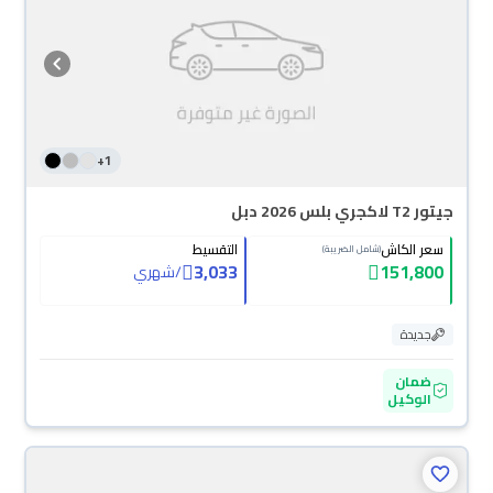
+
1
جيتور T2 لاكجري بلس 2026 دبل
سعر الكاش
التقسيط
(شامل الضريبة)
3,033
151,800
/
شهري
جديدة
ضمان
الوكيل