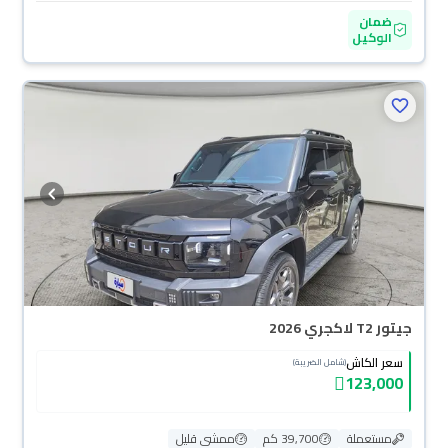
ضمان
الوكيل
جيتور T2 لاكجري 2026
سعر الكاش
(شامل الضريبة)
123,000
مستعملة
39,700 كم
ممشى قليل