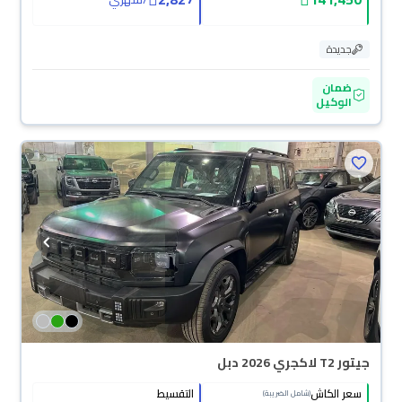
جديدة
ضمان
الوكيل
جيتور T2 لاكجري 2026 دبل
سعر الكاش
التقسيط
(شامل الضريبة)