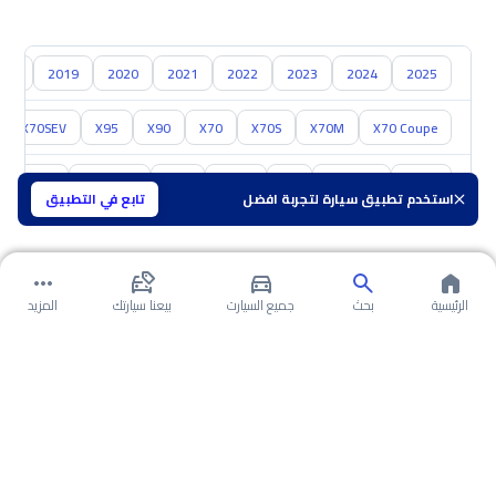
018
2019
2020
2021
2022
2023
2024
2025
X70SEV
X95
X90
X70
X70S
X70M
X70 Coupe
تويوتا
هيونداي
كيا
نيسان
مازدا
سوزوكي
هافال
استخدم تطبيق سيارة لتجربة افضل
تابع في التطبيق
الرئيسية
بحث
جميع السيارت
بيعنا سيارتك
المزيد