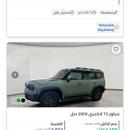
مستعملة
6,873 كم
ممشى قليل
مفحوصة
ومضمونة
جيتور T2 لاكجري 2026 دبل
سعر الكاش
التقسيط
(شامل الضريبة)
2,827
141,450
/
شهري