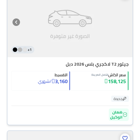
+
1
جيتور T2 لاكجري بلس 2026 دبل
سعر الكاش
التقسيط
(شامل الضريبة)
3,160
158,125
/
شهري
جديدة
ضمان
الوكيل