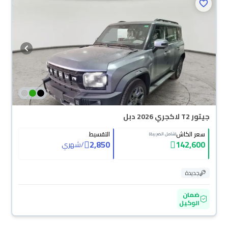
جيتور T2 لاكجري 2026 دبل
سعر الكاش
التقسيط
(شامل الضريبة)
2,850
142,600
/
شهري
جديدة
ضمان
الوكيل