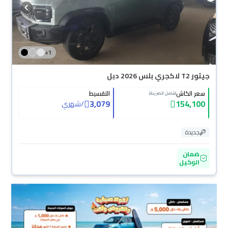
+
1
جيتور T2 لاكجري بلس 2026 دبل
سعر الكاش
التقسيط
(شامل الضريبة)
3,079
154,100
/
شهري
جديدة
ضمان
الوكيل