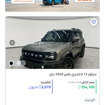
+
1
جيتور T2 لاكجري بلس 2026 دبل
سعر الكاش
التقسيط
(شامل الضريبة)
3,079
154,100
/
شهري
جديدة