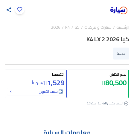
اضغط لتكبير الصورة
الرئيسية
سيارات و مركبات
كيا
K4
2026
19
/
1
كيا K4 LX 2 2026
جديدة
سعر الكاش
التقسيط
1,529
80,500
/
شهرياً
احسب التمويل
السعر يشمل الضريبة المضافة
معلومات السيارة