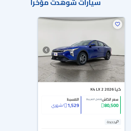
سيارات شوهدت مؤخراً
كيا K4 LX 2 2026
سعر الكاش
التقسيط
(شامل الضريبة)
1,529
80,500
/
شهري
جديدة