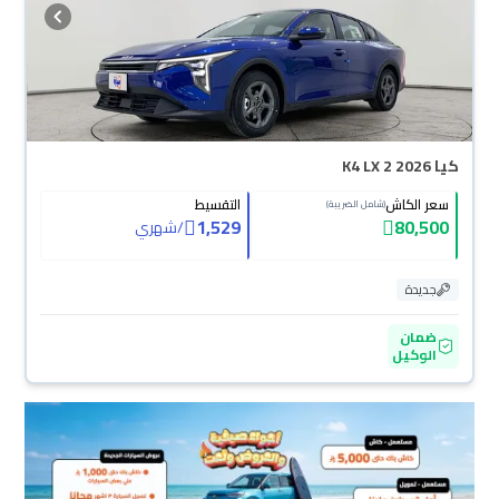
كيا K4 LX 2 2026
سعر الكاش
التقسيط
(شامل الضريبة)
1,529
80,500
/
شهري
جديدة
ضمان
الوكيل