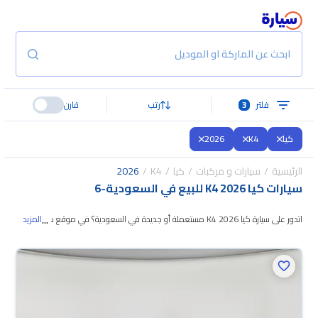
ابحث عن الماركة او الموديل
فلتر
3
رتب
قارن
كيا
K4
2026
الرئيسية
سيارات و مركبات
كيا
K4
2026
سيارات كيا K4 2026 للبيع في السعودية
-
6
...
اتدور على سيارة كيا K4 2026 مستعملة أو جديدة في السعودية؟ في موقع سيارة
المزيد
بنوفر لك كل الخيارات، تقدر تتصفح الموديلات وتختار
اللي يناسبك. جميع سيارات كيا
K4 2026 المستعملة مضمونة ومفحوصة بأكثر من 200 نقطة وتقدر تجربها لمدة
10 أيام، وإن ما ناسبتك لأي سبب تقدر تسترجع كامل المبلغ خلال 10 أيام بكل
سهولة. والسيارات الجديدة مضمونة بضمان الوكالة، تقدر تشتريها كاش أو تقسيط،
وتحجزها أونلاين، وبتوصلك لين باب بيتك.