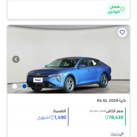
ضمان
الوكيل
كيا K4 GL 2026
سعر الكاش
التقسيط
(شامل الضريبة)
1,490
78,430
/
شهري
جديدة