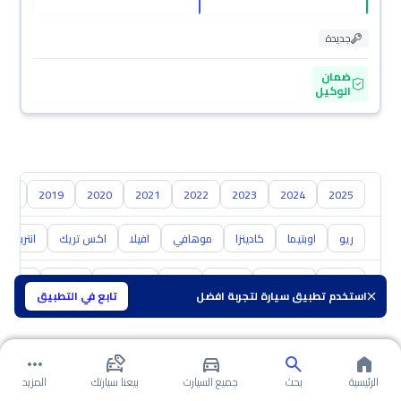
جديدة
ضمان
الوكيل
018
2019
2020
2021
2022
2023
2024
2025
ريو
اوبتيما
كادينزا
موهافي
افيلا
اكس تريك
انتربريز
تويوتا
هيونداي
نيسان
مازدا
سوزوكي
هافال
GAC
استخدم تطبيق سيارة لتجربة افضل
تابع في التطبيق
الرئيسية
بحث
جميع السيارت
بيعنا سيارتك
المزيد