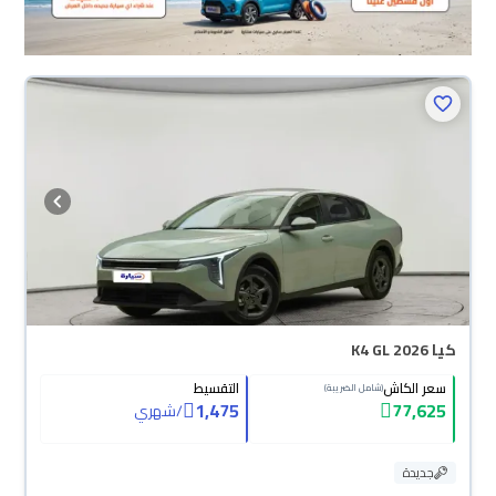
كيا K4 GL 2026
سعر الكاش
التقسيط
(شامل الضريبة)
1,475
77,625
/
شهري
جديدة