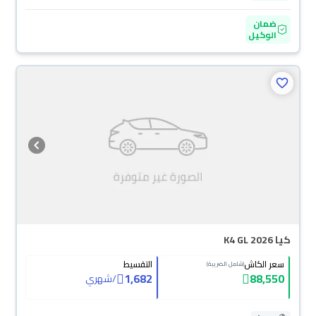
ضمان
الوكيل
كيا K4 GL 2026
سعر الكاش
التقسيط
(شامل الضريبة)
1,682
88,550
/
شهري