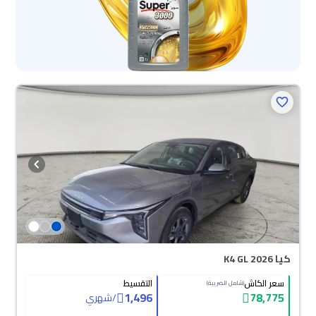
كيا K4 GL 2026
سعر الكاش
التقسيط
(شامل الضريبة)
1,496
78,775
/
شهري