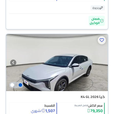
جديدة
ضمان
الوكيل
كيا K4 GL 2026
سعر الكاش
التقسيط
(شامل الضريبة)
1,507
79,350
/
شهري