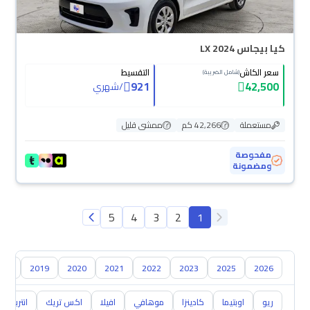
كيا بيجاس LX 2024
سعر الكاش
التقسيط
(شامل الضريبة)
921
42,500
/
شهري
مستعملة
42,266 كم
ممشى قليل
مفحوصة
ومضمونة
5
4
3
2
1
018
2019
2020
2021
2022
2023
2025
2026
ريو
اوبتيما
كادينزا
موهافي
افيلا
اكس تريك
انتربريز