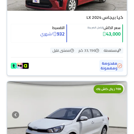
كيا بيجاس LX 2024
سعر الكاش
التقسيط
(شامل الضريبة)
932
43,000
/
شهري
مستعملة
33,196 كم
ممشى قليل
مفحوصة
ومضمونة
700 ريال كاش باك