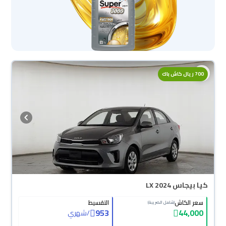
700 ريال كاش باك
كيا بيجاس LX 2024
سعر الكاش
التقسيط
(شامل الضريبة)
953
44,000
/
شهري