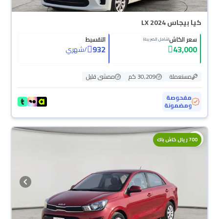
كيا بيجاس LX 2024
سعر الكاش
التقسيط
(شامل الضريبة)
932
43,000
/
شهري
مستعملة
30,209 كم
ممشى قليل
مفحوصة
ومضمونة
700 ريال كاش باك