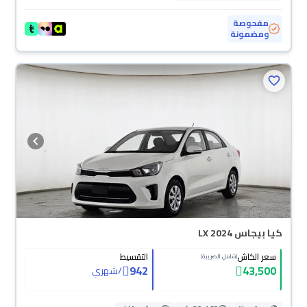
مفحوصة
ومضمونة
كيا بيجاس LX 2024
سعر الكاش
التقسيط
(شامل الضريبة)
942
43,500
/
شهري