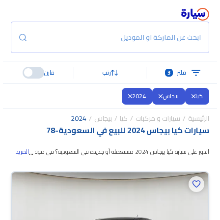
ابحث عن الماركة او الموديل
فلتر
3
رتب
قارن
كيا
بيجاس
2024
الرئيسية
سيارات و مركبات
كيا
بيجاس
2024
سيارات كيا بيجاس 2024 للبيع في السعودية
-
78
...
اتدور على سيارة كيا بيجاس 2024 مستعملة أو جديدة في السعودية؟ في موقع
المزيد
سيارة بنوفر لك كل الخيارات، تقدر تتصفح الموديلات وتختار
اللي يناسبك. جميع سيارات
كيا بيجاس 2024 المستعملة مضمونة ومفحوصة بأكثر من 200 نقطة وتقدر
تجربها لمدة 10 أيام، وإن ما ناسبتك لأي سبب تقدر تسترجع كامل المبلغ خلال 10
أيام بكل سهولة. والسيارات الجديدة مضمونة بضمان الوكالة، تقدر تشتريها كاش أو
تقسيط، وتحجزها أونلاين، وبتوصلك لين باب بيتك.