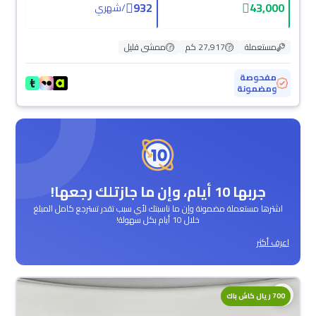
932
43,000
/
شهري
مستعملة
27,917 كم
ممشى قليل
مفحوصة
ومضمونة
جربها 10 أيام، وإن ما جازتلك رجعها!
اشترها مستعملة مضمونة وإن ما ناسبتك لأي سبب تقدر تسترجع كامل المبلغ
خلال 10 أيام بكل سهولة!
اعرف أكثر
700 ريال كاش باك