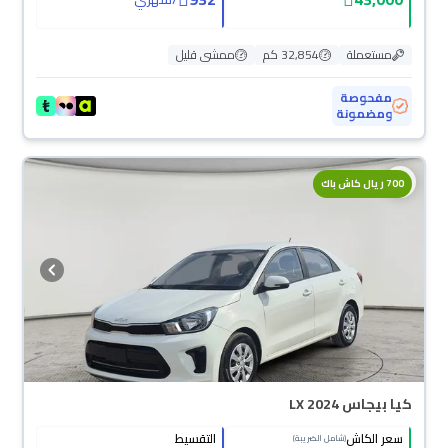
مستعملة
32,854 كم
ممشى قليل
مفحوصة
ومضمونة
700 ريال كاش باك
كيا بيجاس LX 2024
سعر الكاش
التقسيط
(شامل الضريبة)