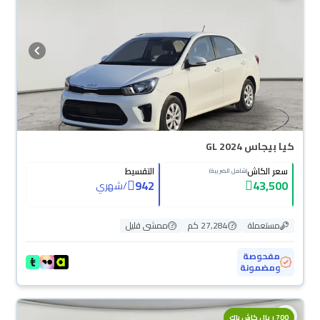
كيا بيجاس GL 2024
سعر الكاش
التقسيط
(شامل الضريبة)
942
43,500
/
شهري
مستعملة
27,284 كم
ممشى قليل
مفحوصة
ومضمونة
700 ريال كاش باك