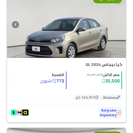
كيا بيجاس GL 2024
سعر الكاش
التقسيط
(شامل الضريبة)
773
35,500
/
شهري
مستعملة
146,301 كم
مفحوصة
ومضمونة