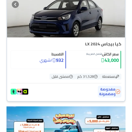
كيا بيجاس LX 2024
سعر الكاش
التقسيط
(شامل الضريبة)
932
43,000
/
شهري
مستعملة
31,528 كم
ممشى قليل
مفحوصة
ومضمونة