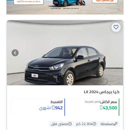
كيا بيجاس LX 2024
سعر الكاش
التقسيط
(شامل الضريبة)
942
43,500
/
شهري
مستعملة
22,304 كم
ممشى قليل