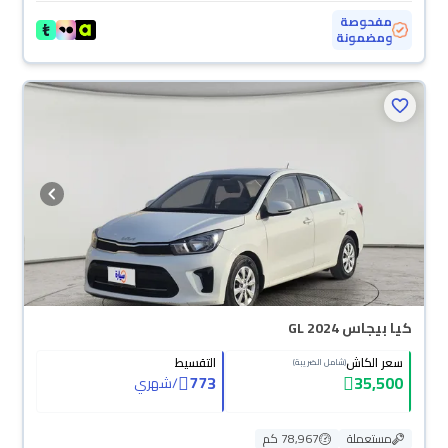
مفحوصة
ومضمونة
كيا بيجاس GL 2024
سعر الكاش
التقسيط
(شامل الضريبة)
773
35,500
/
شهري
مستعملة
78,967 كم