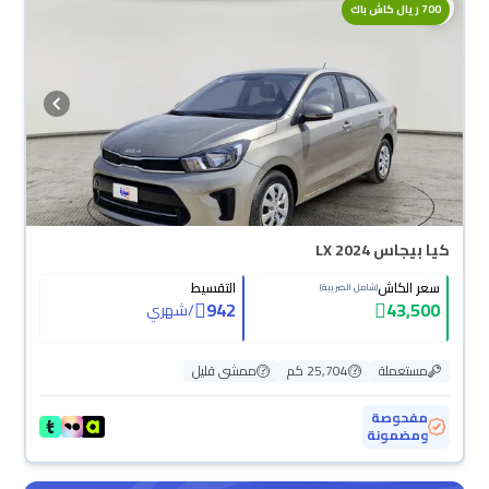
700 ريال كاش باك
كيا بيجاس LX 2024
سعر الكاش
التقسيط
(شامل الضريبة)
942
43,500
/
شهري
مستعملة
25,704 كم
ممشى قليل
مفحوصة
ومضمونة