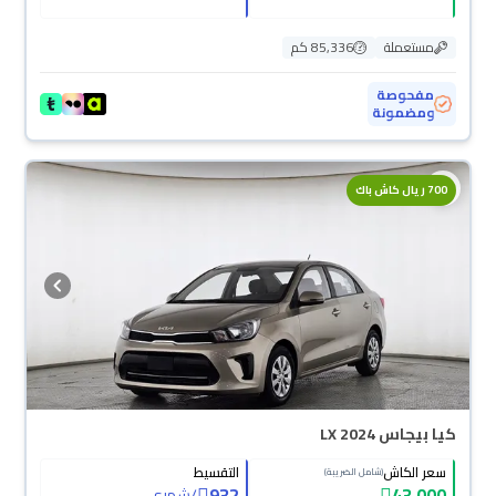
مستعملة
85,336 كم
مفحوصة
ومضمونة
700 ريال كاش باك
كيا بيجاس LX 2024
سعر الكاش
التقسيط
(شامل الضريبة)
932
43,000
/
شهري