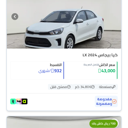
كيا بيجاس LX 2024
سعر الكاش
التقسيط
(شامل الضريبة)
932
43,000
/
شهري
مستعملة
34,806 كم
ممشى قليل
مفحوصة
ومضمونة
700 ريال كاش باك