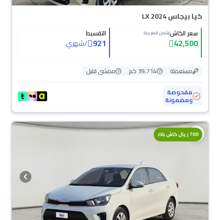
كيا بيجاس LX 2024
سعر الكاش
التقسيط
(شامل الضريبة)
921
42,500
/
شهري
مستعملة
39,714 كم
ممشى قليل
مفحوصة
ومضمونة
700 ريال كاش باك