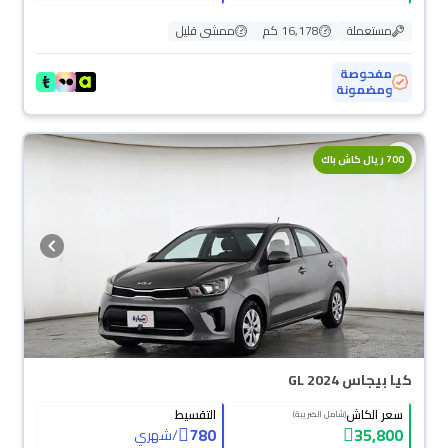
مستعملة
16,178 كم
ممشى قليل
مفحوصة
ومضمونة
700 ريال كاش باك
كيا بيجاس GL 2024
سعر الكاش
التقسيط
(شامل الضريبة)
780
35,800
/
شهري