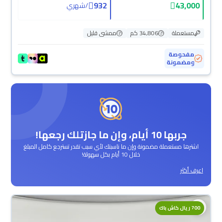
932
43,000
/
شهري
مستعملة
34,806 كم
ممشى قليل
مفحوصة
ومضمونة
جربها 10 أيام، وإن ما جازتلك رجعها!
اشترها مستعملة مضمونة وإن ما ناسبتك لأي سبب تقدر تسترجع كامل المبلغ
خلال 10 أيام بكل سهولة!
اعرف أكثر
700 ريال كاش باك