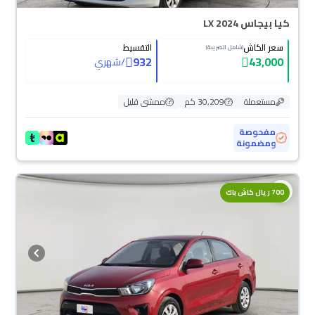
كيا بيجاس LX 2024
سعر الكاش
التقسيط
(شامل الضريبة)
932
43,000
/
شهري
مستعملة
30,209 كم
ممشى قليل
مفحوصة
ومضمونة
700 ريال كاش باك