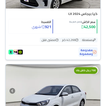
كيا بيجاس LX 2024
سعر الكاش
التقسيط
(شامل الضريبة)
921
42,500
/
شهري
مستعملة
42,266 كم
ممشى قليل
مفحوصة
ومضمونة
700 ريال كاش باك