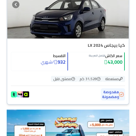
كيا بيجاس LX 2024
سعر الكاش
التقسيط
(شامل الضريبة)
932
43,000
/
شهري
مستعملة
31,528 كم
ممشى قليل
مفحوصة
ومضمونة