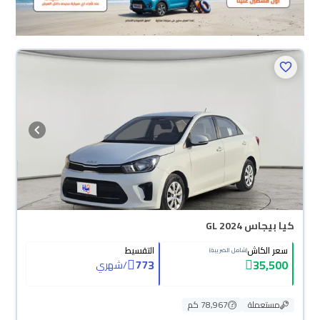
كيا بيجاس GL 2024
سعر الكاش
التقسيط
(شامل الضريبة)
773
35,500
/
شهري
مستعملة
78,967 كم