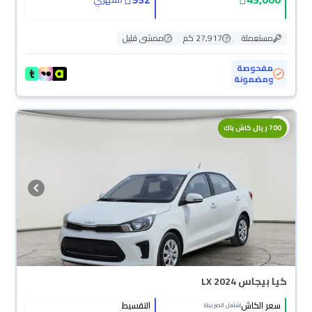
مستعملة
27,917 كم
ممشى قليل
مفحوصة
ومضمونة
700 ريال كاش باك
كيا بيجاس LX 2024
سعر الكاش
التقسيط
(شامل الضريبة)