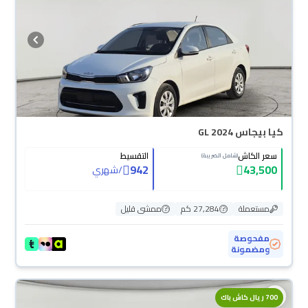
كيا بيجاس GL 2024
سعر الكاش
التقسيط
(شامل الضريبة)
942
43,500
/
شهري
مستعملة
27,284 كم
ممشى قليل
مفحوصة
ومضمونة
700 ريال كاش باك