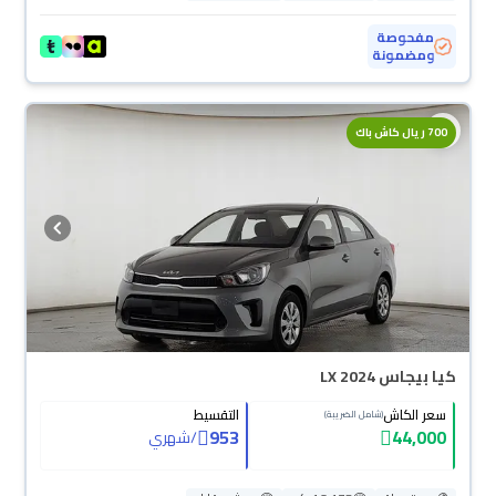
مفحوصة
ومضمونة
700 ريال كاش باك
كيا بيجاس LX 2024
سعر الكاش
التقسيط
(شامل الضريبة)
953
44,000
/
شهري