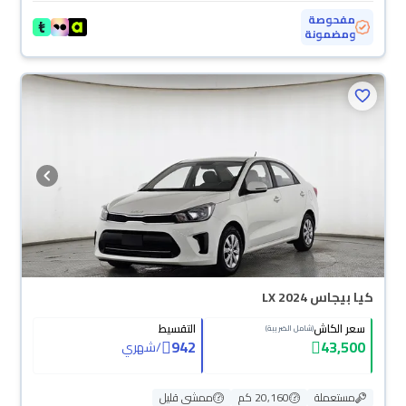
مفحوصة
ومضمونة
كيا بيجاس LX 2024
سعر الكاش
التقسيط
(شامل الضريبة)
942
43,500
/
شهري
مستعملة
20,160 كم
ممشى قليل