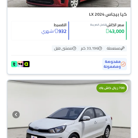
كيا بيجاس LX 2024
سعر الكاش
التقسيط
(شامل الضريبة)
932
43,000
/
شهري
مستعملة
33,196 كم
ممشى قليل
مفحوصة
ومضمونة
700 ريال كاش باك