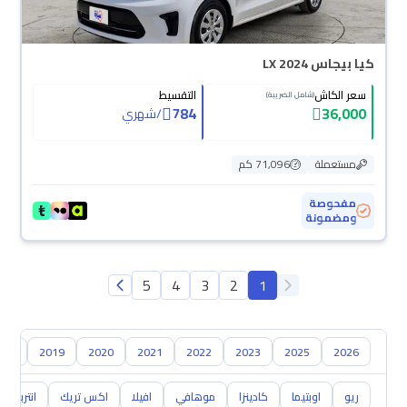
كيا بيجاس LX 2024
سعر الكاش
التقسيط
(شامل الضريبة)
784
36,000
/
شهري
مستعملة
71,096 كم
مفحوصة
ومضمونة
5
4
3
2
1
018
2019
2020
2021
2022
2023
2025
2026
ريو
اوبتيما
كادينزا
موهافي
افيلا
اكس تريك
انتربريز