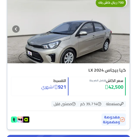
700 ريال كاش باك
كيا بيجاس LX 2024
سعر الكاش
التقسيط
(شامل الضريبة)
921
42,500
/
شهري
مستعملة
39,714 كم
ممشى قليل
مفحوصة
ومضمونة