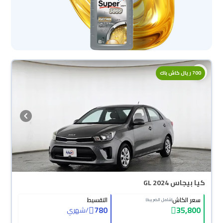
700 ريال كاش باك
كيا بيجاس GL 2024
سعر الكاش
التقسيط
(شامل الضريبة)
780
35,800
/
شهري