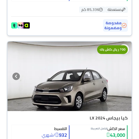
مستعملة
85,336 كم
مفحوصة
ومضمونة
700 ريال كاش باك
كيا بيجاس LX 2024
سعر الكاش
التقسيط
(شامل الضريبة)
932
43,000
/
شهري