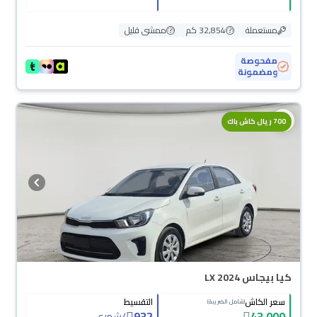
مستعملة
32,854 كم
ممشى قليل
مفحوصة
ومضمونة
700 ريال كاش باك
كيا بيجاس LX 2024
سعر الكاش
التقسيط
(شامل الضريبة)
932
43,000
/
شهري