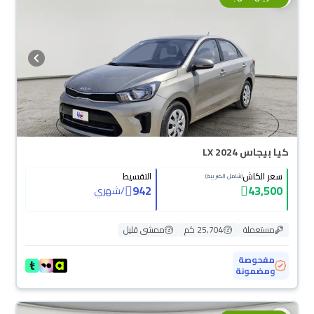
كيا بيجاس LX 2024
سعر الكاش
التقسيط
(شامل الضريبة)
942
43,500
/
شهري
مستعملة
25,704 كم
ممشى قليل
مفحوصة
ومضمونة