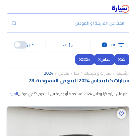
ابحث عن الماركة او الموديل
فلتر
3
رتب
قارن
كيا
بيجاس
2024
الرئيسية
سيارات و مركبات
كيا
بيجاس
2024
سيارات كيا بيجاس 2024 للبيع في السعودية
-
78
...
اتدور على سيارة كيا بيجاس 2024 مستعملة أو جديدة في السعودية؟ في موقع
المزيد
سيارة بنوفر لك كل الخيارات، تقدر تتصفح الموديلات وتختار
اللي يناسبك. جميع سيارات
كيا بيجاس 2024 المستعملة مضمونة ومفحوصة بأكثر من 200 نقطة وتقدر
تجربها لمدة 10 أيام، وإن ما ناسبتك لأي سبب تقدر تسترجع كامل المبلغ خلال 10
أيام بكل سهولة. والسيارات الجديدة مضمونة بضمان الوكالة، تقدر تشتريها كاش أو
تقسيط، وتحجزها أونلاين، وبتوصلك لين باب بيتك.