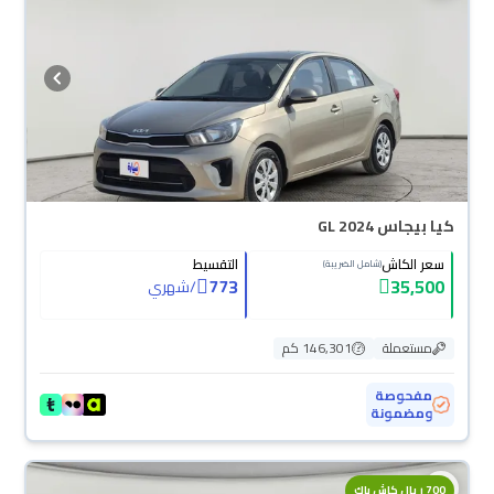
كيا بيجاس GL 2024
سعر الكاش
التقسيط
(شامل الضريبة)
773
35,500
/
شهري
مستعملة
146,301 كم
مفحوصة
ومضمونة
700 ريال كاش باك