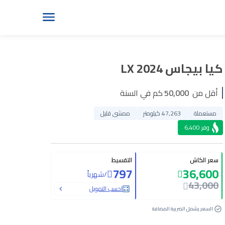
كيا بيجاس LX 2024
أقل من
50,000
كم في السنة
مستعملة
47,263 كيلومتر
ممشى قليل
وفر
6,400
سعر الكاش
التقسيط
797
36,600
/
شهرياً
43,000
احسب التمويل
السعر يشمل الضريبة المضافة