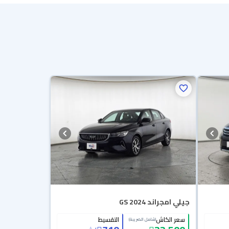
جيلي امجراند GS 2024
سعر الكاش
التقسيط
(شامل الضريبة)