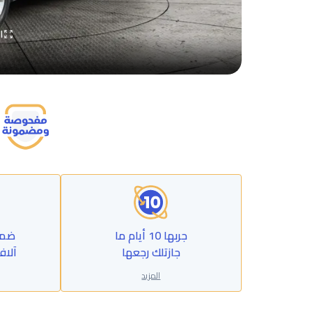
ا
جربها 10 أيام ما
جازتلك رجعها
آلاف
المزيد