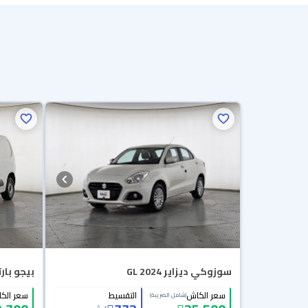
سوزوكي ديزاير GL 2024
بيجو بارتنر van 2023
سعر الكاش
التقسيط
سعر الك
(شامل الضريبة)