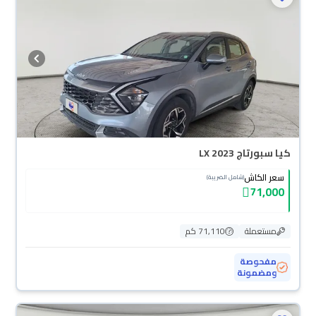
كيا سبورتاج LX 2023
سعر الكاش
(شامل الضريبة)
71,000
مستعملة
71,110 كم
مفحوصة
ومضمونة