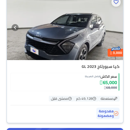
3,000
كيا سبورتاج GL 2023
سعر الكاش
(شامل الضريبة)
65,000
68,000
مستعملة
49,128 كم
ممشى قليل
مفحوصة
ومضمونة