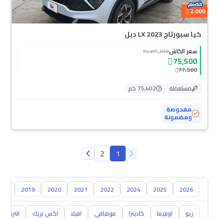
2,000
كيا سبورتاج LX 2023 دبل
سعر الكاش
(شامل الضريبة)
75,500
77,500
مستعملة
75,402 كم
مفحوصة
ومضمونة
2
1
018
2019
2020
2021
2022
2024
2025
2026
ريو
اوبتيما
كادينزا
موهافي
افيلا
اكس تريك
انتربريز