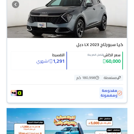
كيا سبورتاج LX 2023 دبل
سعر الكاش
التقسيط
(شامل الضريبة)
1,291
60,000
/
شهري
مستعملة
180,998 كم
مفحوصة
ومضمونة