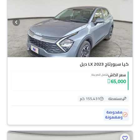
كيا سبورتاج LX 2023 دبل
سعر الكاش
(شامل الضريبة)
65,000
مستعملة
155,431 كم
مفحوصة
ومضمونة