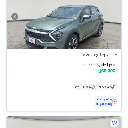
كيا سبورتاج LX 2023
سعر الكاش
(شامل الضريبة)
68,000
مستعملة
61,764 كم
مفحوصة
ومضمونة