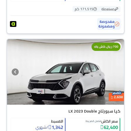
مستعملة
171,515 كم
مفحوصة
ومضمونة
700 ريال كاش باك
2,600
كيا سبورتاج LX 2023 Double
سعر الكاش
التقسيط
(شامل الضريبة)
1,342
62,400
/
شهري