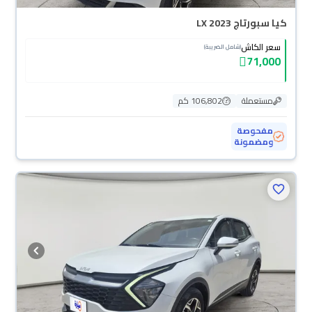
كيا سبورتاج LX 2023
سعر الكاش
(شامل الضريبة)
71,000
مستعملة
106,802 كم
مفحوصة
ومضمونة