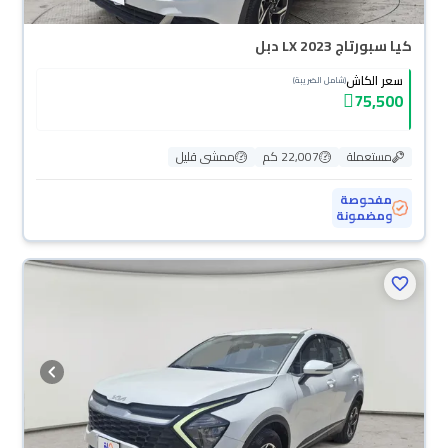
كيا سبورتاج LX 2023 دبل
سعر الكاش
(شامل الضريبة)
75,500
مستعملة
22,007 كم
ممشى قليل
مفحوصة
ومضمونة