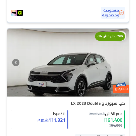
مفحوصة
ومضمونة
700 ريال كاش باك
2,600
كيا سبورتاج LX 2023 Double
سعر الكاش
التقسيط
(شامل الضريبة)
1,321
61,400
/
شهري
64,000