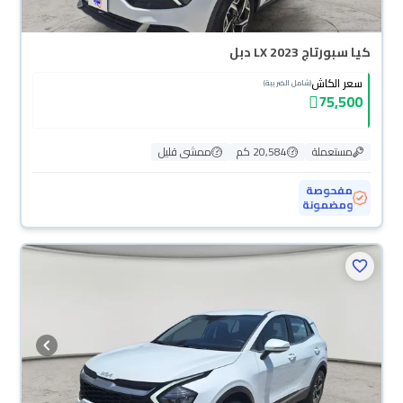
كيا سبورتاج LX 2023 دبل
سعر الكاش
(شامل الضريبة)
75,500
مستعملة
20,584 كم
ممشى قليل
مفحوصة
ومضمونة