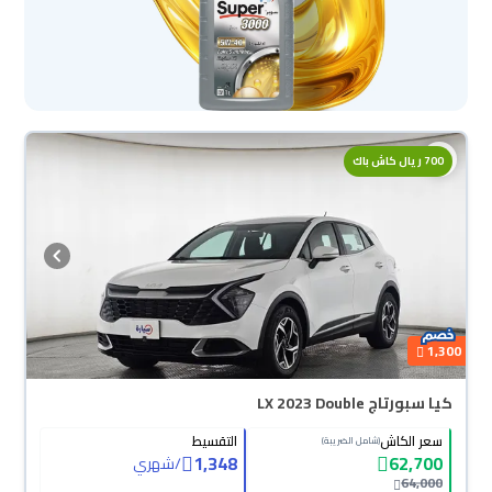
700 ريال كاش باك
1,300
كيا سبورتاج LX 2023 Double
سعر الكاش
التقسيط
(شامل الضريبة)
1,348
62,700
/
شهري
64,000