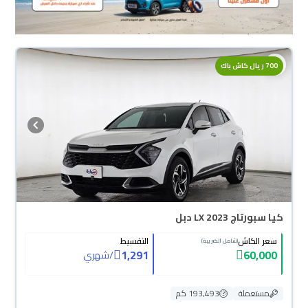
700 ريال كاش باك
كيا سبورتاج LX 2023 دبل
سعر الكاش
التقسيط
(شامل الضريبة)
1,291
60,000
/
شهري
مستعملة
193,493 كم