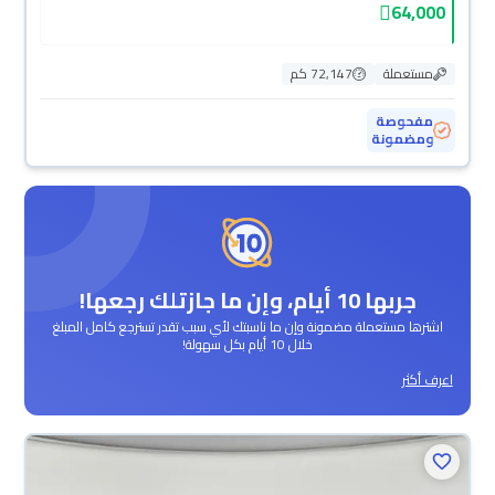
64,000
مستعملة
72,147 كم
مفحوصة
ومضمونة
جربها 10 أيام، وإن ما جازتلك رجعها!
اشترها مستعملة مضمونة وإن ما ناسبتك لأي سبب تقدر تسترجع كامل المبلغ
خلال 10 أيام بكل سهولة!
اعرف أكثر