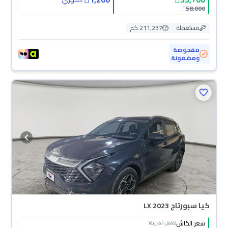
58,000
مستعملة
211,237 كم
مفحوصة
ومضمونة
كيا سبورتاج LX 2023
سعر الكاش
(شامل الضريبة)