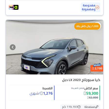
مفحوصة
ومضمونة
1,000 ريال كاش باك
2,700
كيا سبورتاج LX 2023 دبل
سعر الكاش
التقسيط
(شامل الضريبة)
1,276
59,300
/
شهري
62,000
مستعملة
119,193 كم