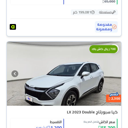
65,000
مستعملة
199,081 كم
مفحوصة
ومضمونة
700 ريال كاش باك
2,300
كيا سبورتاج LX 2023 Double
سعر الكاش
التقسيط
(شامل الضريبة)
1,200
55,700
/
شهري