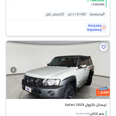
190,000
مستعملة
41,876 كم
ممشى قليل
مفحوصة
ومضمونة
8,000
نيسان باترول Safari 2023
سعر الكاش
(شامل الضريبة)