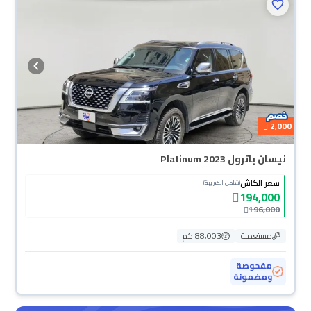
2,000
نيسان باترول Platinum 2023
سعر الكاش
(شامل الضريبة)
194,000
196,000
مستعملة
88,003 كم
مفحوصة
ومضمونة