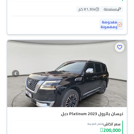
مستعملة
81,304 كم
مفحوصة
ومضمونة
نيسان باترول Platinum 2023 دبل
سعر الكاش
(شامل الضريبة)
200,000