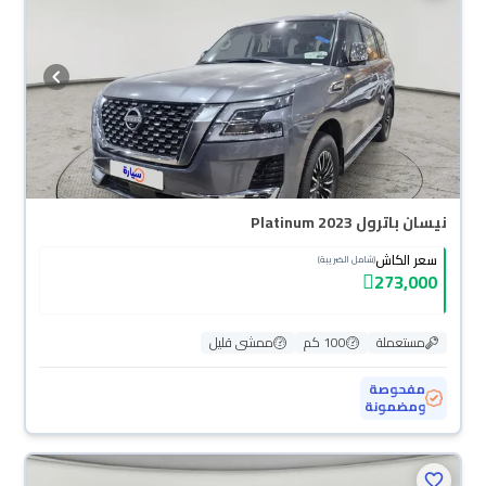
نيسان باترول Platinum 2023
سعر الكاش
(شامل الضريبة)
273,000
مستعملة
100 كم
ممشى قليل
مفحوصة
ومضمونة