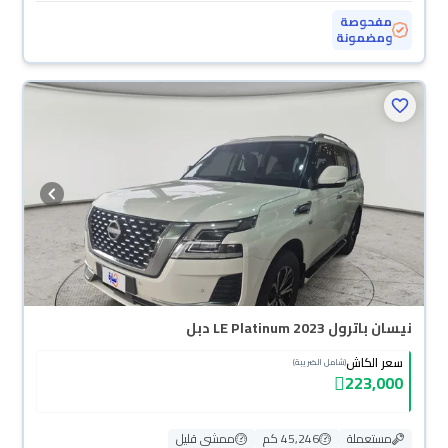
مفحوصة
ومضمونة
نيسان باترول LE Platinum 2023 دبل
سعر الكاش
(شامل الضريبة)
223,000
مستعملة
45,246 كم
ممشى قليل