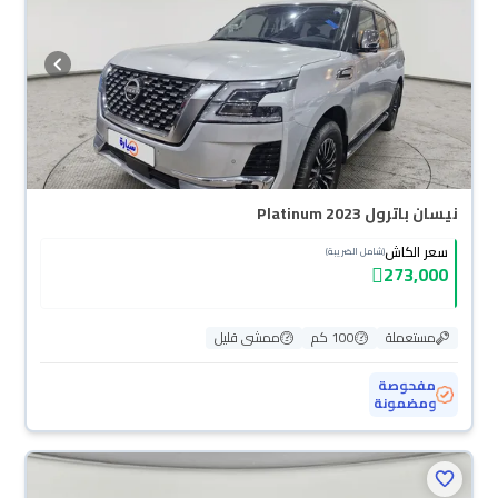
نيسان باترول Platinum 2023
سعر الكاش
(شامل الضريبة)
273,000
مستعملة
100 كم
ممشى قليل
مفحوصة
ومضمونة