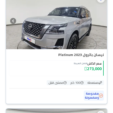
نيسان باترول Platinum 2023
سعر الكاش
(شامل الضريبة)
273,000
مستعملة
100 كم
ممشى قليل
مفحوصة
ومضمونة