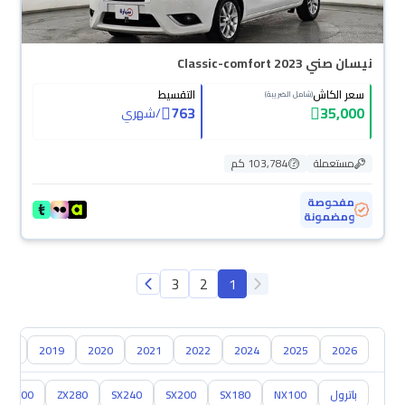
نيسان صني Classic-comfort 2023
سعر الكاش
التقسيط
(شامل الضريبة)
763
35,000
/
شهري
مستعملة
103,784 كم
مفحوصة
ومضمونة
3
2
1
018
2019
2020
2021
2022
2024
2025
2026
باترول
NX100
SX180
SX200
SX240
ZX280
ZX300