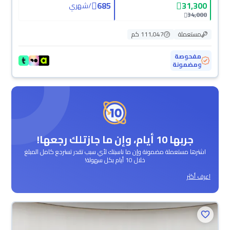
685
31,300
/
شهري
34,000
مستعملة
111,047 كم
مفحوصة
ومضمونة
جربها 10 أيام، وإن ما جازتلك رجعها!
اشترها مستعملة مضمونة وإن ما ناسبتك لأي سبب تقدر تسترجع كامل المبلغ
خلال 10 أيام بكل سهولة!
اعرف أكثر