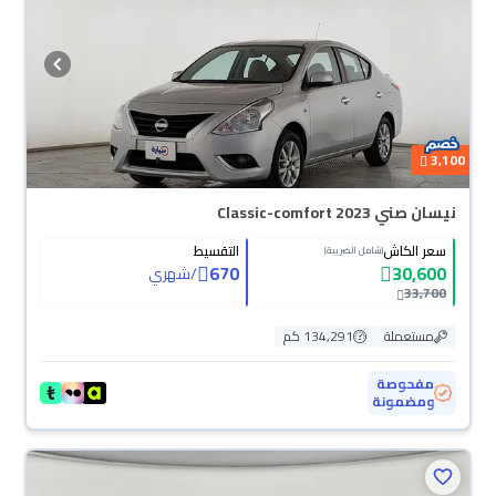
3,100
نيسان صني Classic-comfort 2023
سعر الكاش
التقسيط
(شامل الضريبة)
670
30,600
/
شهري
33,700
مستعملة
134,291 كم
مفحوصة
ومضمونة