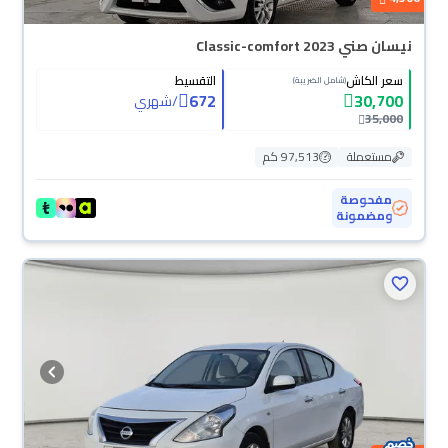
نيسان صني Classic-comfort 2023
سعر الكاش
التقسيط
(شامل الضريبة)
672
30,700
/
شهري
35,000
مستعملة
97,513 كم
مفحوصة
ومضمونة