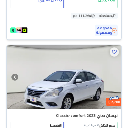
مستعملة
111,264 كم
مفحوصة
ومضمونة
2,700
نيسان صني Classic-comfort 2023
سعر الكاش
التقسيط
(شامل الضريبة)