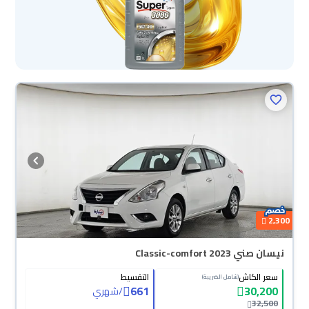
2,300
نيسان صني Classic-comfort 2023
سعر الكاش
التقسيط
(شامل الضريبة)
661
30,200
/
شهري
32,500