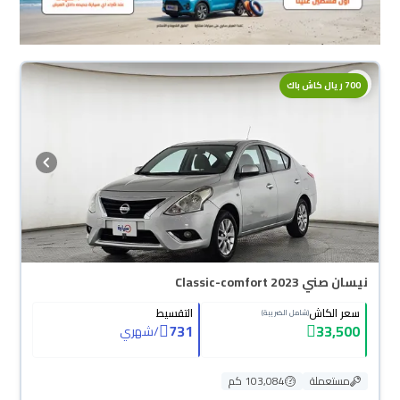
700 ريال كاش باك
نيسان صني Classic-comfort 2023
سعر الكاش
التقسيط
(شامل الضريبة)
731
33,500
/
شهري
مستعملة
103,084 كم