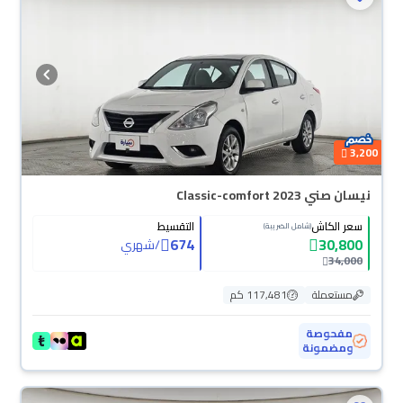
3,200
نيسان صني Classic-comfort 2023
سعر الكاش
التقسيط
(شامل الضريبة)
674
30,800
/
شهري
34,000
مستعملة
117,481 كم
مفحوصة
ومضمونة