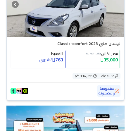
نيسان صني Classic-comfort 2023
سعر الكاش
التقسيط
(شامل الضريبة)
763
35,000
/
شهري
مستعملة
114,295 كم
مفحوصة
ومضمونة