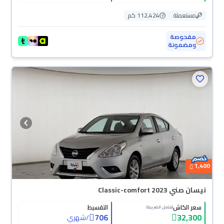
مستعملة
112,424 كم
مفحوصة
ومضمونة
1,400
نيسان صني Classic-comfort 2023
سعر الكاش
التقسيط
(شامل الضريبة)
706
32,300
/
شهري