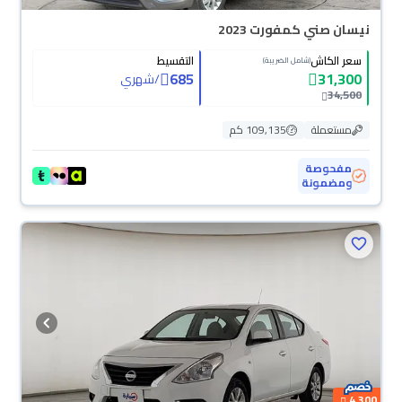
نيسان صني كمفورت 2023
سعر الكاش
التقسيط
(شامل الضريبة)
685
31,300
/
شهري
34,500
مستعملة
109,135 كم
مفحوصة
ومضمونة
4,300