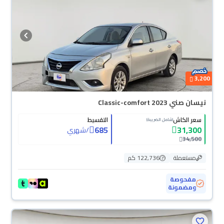
3,200
نيسان صني Classic-comfort 2023
سعر الكاش
التقسيط
(شامل الضريبة)
685
31,300
/
شهري
34,500
مستعملة
122,736 كم
مفحوصة
ومضمونة