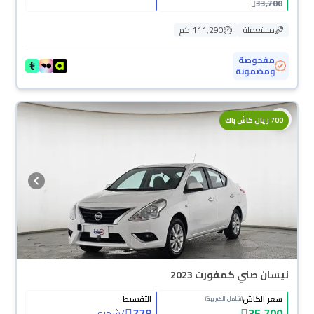
33,700
مستعملة
111,290 كم
مفحوصة
ومضمونة
700 ريال كاش باك
نيسان صني كمفورت 2023
سعر الكاش
التقسيط
(شامل الضريبة)
778
35,700
/
شهري