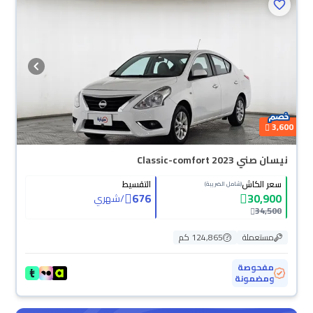
3,600
نيسان صني Classic-comfort 2023
سعر الكاش
التقسيط
(شامل الضريبة)
676
30,900
/
شهري
34,500
مستعملة
124,865 كم
مفحوصة
ومضمونة