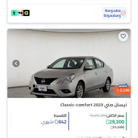
مفحوصة
ومضمونة
2,200
نيسان صني Classic-comfort 2023
سعر الكاش
التقسيط
(شامل الضريبة)
642
29,300
/
شهري
31,500