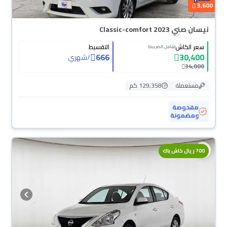
3,600
نيسان صني Classic-comfort 2023
سعر الكاش
التقسيط
(شامل الضريبة)
666
30,400
/
شهري
34,000
مستعملة
129,358 كم
مفحوصة
ومضمونة
700 ريال كاش باك