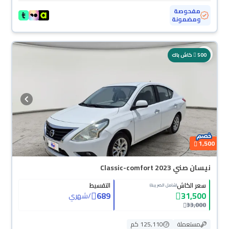
مفحوصة
ومضمونة
500
كاش باك
1,500
نيسان صني Classic-comfort 2023
سعر الكاش
التقسيط
(شامل الضريبة)
689
31,500
/
شهري
33,000
مستعملة
125,110 كم