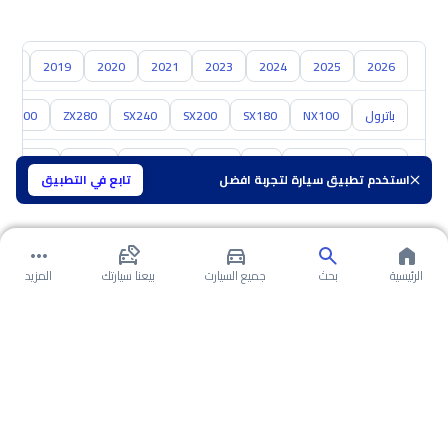
018
2019
2020
2021
2023
2024
2025
2026
باترول
NX100
SX180
SX200
SX240
ZX280
ZX300
تويوتا
هيونداي
كيا
مازدا
سوزوكي
هافال
GAC
استخدم تطبيق سيارة لتجربة افضل
تابع في التطبيق
الرئيسية
بحث
جميع السيارت
بيعنا سيارتك
المزيد