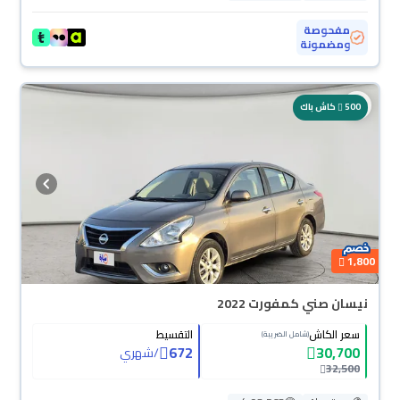
مفحوصة
ومضمونة
500
كاش باك
1,800
نيسان صني كمفورت 2022
سعر الكاش
التقسيط
(شامل الضريبة)
672
30,700
/
شهري
32,500