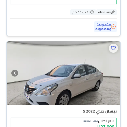
مستعملة
147,713 كم
مفحوصة
ومضمونة
نيسان صني S 2022
سعر الكاش
(شامل الضريبة)
37,000