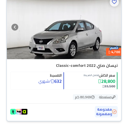
4,700
نيسان صني Classic-comfort 2022
سعر الكاش
التقسيط
(شامل الضريبة)
632
28,800
/
شهري
33,500
مستعملة
80,969 كم
مفحوصة
ومضمونة