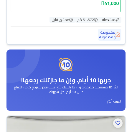
41,000
مستعملة
51,572 كم
ممشى قليل
مفحوصة
ومضمونة
جربها 10 أيام، وإن ما جازتلك رجعها!
اشترها مستعملة مضمونة وإن ما ناسبتك لأي سبب تقدر تسترجع كامل المبلغ
خلال 10 أيام بكل سهولة!
اعرف أكثر