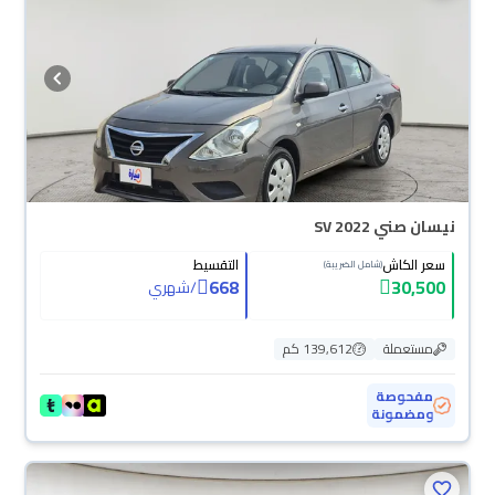
نيسان صني SV 2022
سعر الكاش
التقسيط
(شامل الضريبة)
668
30,500
/
شهري
مستعملة
139,612 كم
مفحوصة
ومضمونة
محجوزة