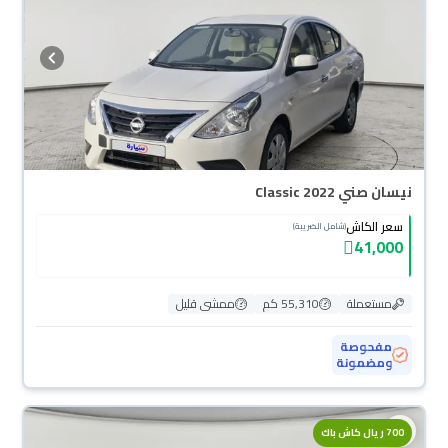
نيسان صني Classic 2022
سعر الكاش
(شامل الضريبة)
41,000
مستعملة
55,310 كم
ممشى قليل
مفحوصة
ومضمونة
محجوزة
700 ريال كاش باك