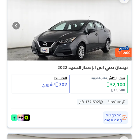
1,400
نيسان صني اس الإصدار الجديد 2022
سعر الكاش
التقسيط
(شامل الضريبة)
702
32,100
/
شهري
33,500
مستعملة
137,602 كم
مفحوصة
ومضمونة
محجوزة