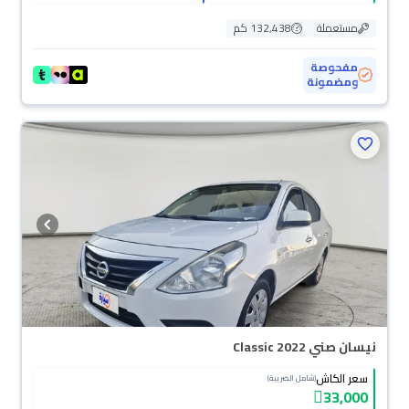
مستعملة
132,438 كم
مفحوصة
ومضمونة
نيسان صني Classic 2022
سعر الكاش
(شامل الضريبة)
33,000