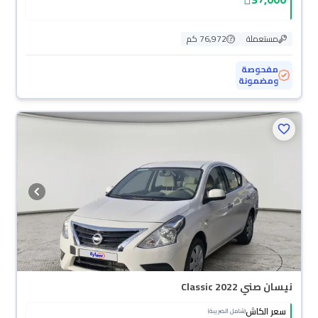
مستعملة
76,972 كم
مفحوصة
ومضمونة
نيسان صني Classic 2022
سعر الكاش
(شامل الضريبة)