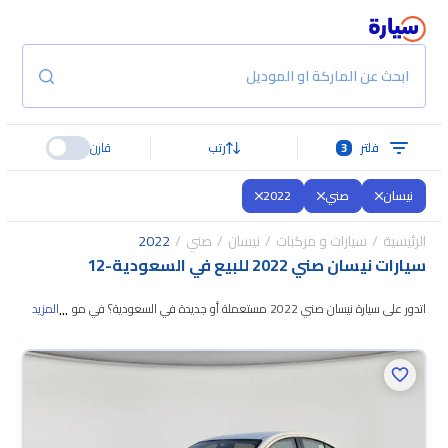
ابحث عن الماركة او الموديل
فلتر
3
رتب
قارن
نيسان
صني
2022
الرئيسية
سيارات و مركبات
نيسان
صني
2022
سيارات نيسان صني 2022 للبيع في السعودية
-
12
...
اتدور على سيارة نيسان صني 2022 مستعملة أو جديدة في السعودية؟ في موقع
المزيد
سيارة بنوفر لك كل الخيارات، تقدر تتصفح الموديلات وتختار
اللي يناسبك. جميع سيارات
نيسان صني 2022 المستعملة مضمونة ومفحوصة بأكثر من 200 نقطة وتقدر
تجربها لمدة 10 أيام، وإن ما ناسبتك لأي سبب تقدر تسترجع كامل المبلغ خلال 10
أيام بكل سهولة. والسيارات الجديدة مضمونة بضمان الوكالة، تقدر تشتريها كاش أو
تقسيط، وتحجزها أونلاين، وبتوصلك لين باب بيتك.