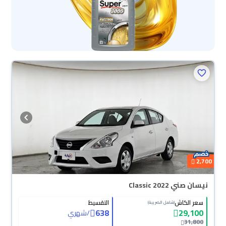
2,700
نيسان صني Classic 2022
سعر الكاش
التقسيط
(شامل الضريبة)
638
29,100
/
شهري
31,800