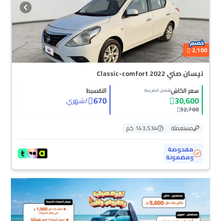
2,100
نيسان صني Classic-comfort 2022
سعر الكاش
التقسيط
(شامل الضريبة)
670
30,600
/
شهري
32,700
مستعملة
143,534 كم
مفحوصة
ومضمونة