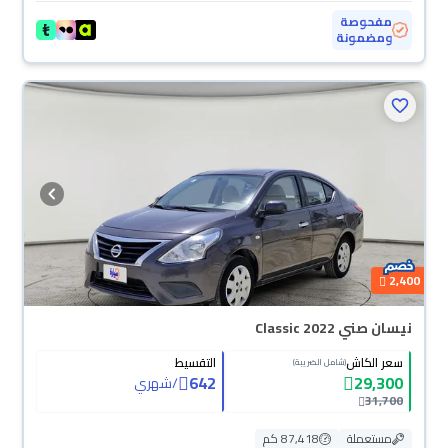
مفحوصة
ومضمونة
2,400
نيسان صني Classic 2022
سعر الكاش
التقسيط
(شامل الضريبة)
642
29,300
/
شهري
31,700
مستعملة
87,418 كم