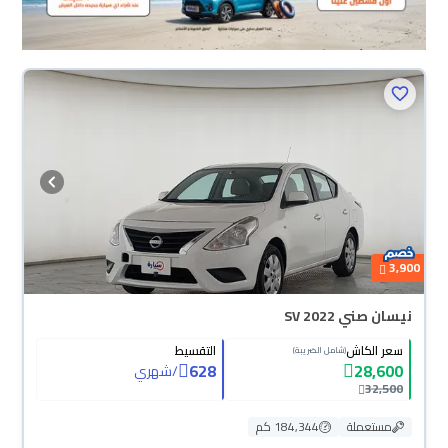
3,900
نيسان صني SV 2022
سعر الكاش
التقسيط
(شامل الضريبة)
628
28,600
/
شهري
32,500
مستعملة
184,344 كم