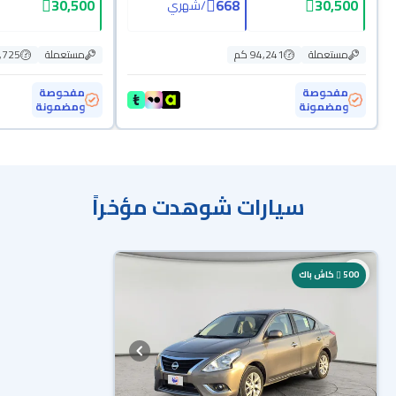
30,500
668
30,500
/
شهري
مستعملة
94,241 كم
مستعملة
70,725
مفحوصة
مفحوصة
ومضمونة
ومضمونة
سيارات شوهدت مؤخراً
500
كاش باك