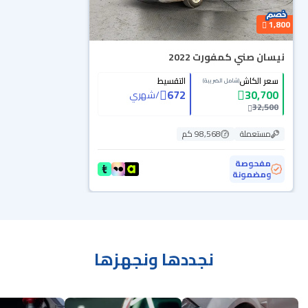
1,800
نيسان صني كمفورت 2022
سعر الكاش
التقسيط
(شامل الضريبة)
672
30,700
/
شهري
32,500
مستعملة
98,568 كم
مفحوصة
ومضمونة
نجددها ونجهزها