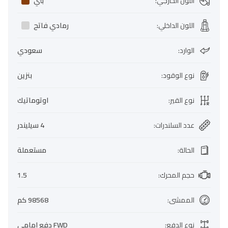
اللون الخارجي
:
بني
اللون الداخلي
:
رمادي فاتح
الوارد
:
سعودي
نوع الوقود
:
بنزين
نوع القير
:
اوتوماتيك
عدد السلندرات
:
4 سيليندر
الحالة
:
مستعملة
حجم المحرك
:
1.5
الممشى
:
98568 كم
نوع الدفع
:
FWD دفع امامي