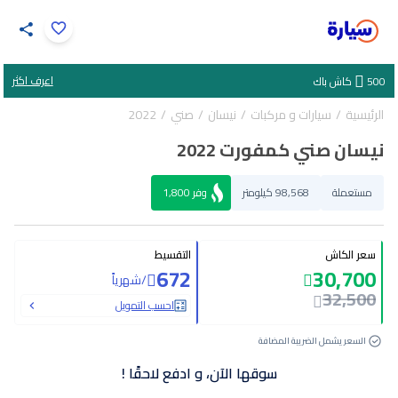
اضغط لتكبير الصورة
اعرف اكثر
500
كاش باك
34
/
1
الرئيسية
سيارات و مركبات
نيسان
صني
2022
نيسان صني كمفورت 2022
مستعملة
98,568 كيلومتر
وفر
1,800
سعر الكاش
التقسيط
672
30,700
/
شهرياً
32,500
احسب التمويل
السعر يشمل الضريبة المضافة
سوقها الآن، و ادفع لاحقًا !