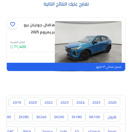
نقترح عليك النتائج التالية
هافال جوليان برو
بريميوم 2025
شامل الضريبة
71,400
جديدة
ملوحة
غسيل مجاني ٣ اشهر
018
2019
2020
2022
2023
2024
2025
2026
باترول
NX100
SX180
SX200
SX240
ZX280
ZX300
تويوتا
هيونداي
كيا
مازدا
سوزوكي
هافال
GAC