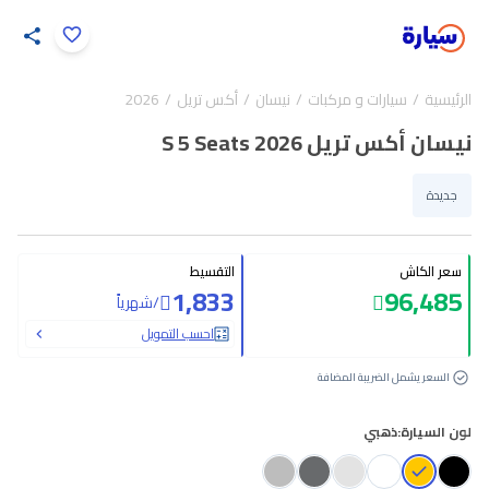
اضغط لتكبير الصورة
الرئيسية
سيارات و مركبات
نيسان
أكس تريل
2026
19
/
1
نيسان أكس تريل S 5 Seats 2026
جديدة
سعر الكاش
التقسيط
1,833
96,485
/
شهرياً
احسب التمويل
السعر يشمل الضريبة المضافة
لون السيارة:
ذهبي