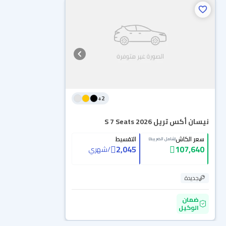
+
2
نيسان أكس تريل S 7 Seats 2026
سعر الكاش
التقسيط
(شامل الضريبة)
2,045
107,640
/
شهري
جديدة
ضمان
الوكيل