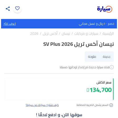
اضغط لتكبير الصورة
خصم ١٠٠٠ ريال و غسيل مجاني
اعرف اكثر
39
/
1
الرئيسية
سيارات و مركبات
نيسان
أكس تريل
2026
نيسان أكس تريل SV Plus 2026
جديدة
ملوحة
هذه سيارة جديدة تم إصدار لوحاتها مسبقا
سعر الكاش
134,700
السعر يشمل الضريبة المضافة
كيف تشتري سيارتك من سيارة؟
سوقها الآن، و ادفع لاحقًا !