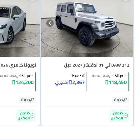
BAW 212 تي 01 ادفنشر 2027 دبل
تويوتا كامري E HEV 2026
سعر الكاش
التقسيط
سعر الكاش
(شامل الضريبة)
(شامل الضريبة)
124,200
2,367
118,450
/
شهري
جديدة
جديدة
ضمان
ضمان
الوكيل
الوكيل