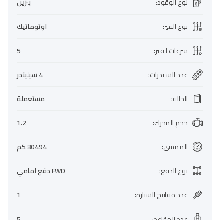
نوع الوقود
:
بنزين
نوع القير
:
اوتوماتيك
سرعات القير
:
5
عدد السلندرات
:
4 سيليندر
الحالة
:
مستعملة
حجم المحرك
:
1.2
الممشى
:
80494 كم
نوع الدفع
:
FWD دفع امامي
عدد مفاتيح السيارة
:
1
عدد المقاعد
:
5