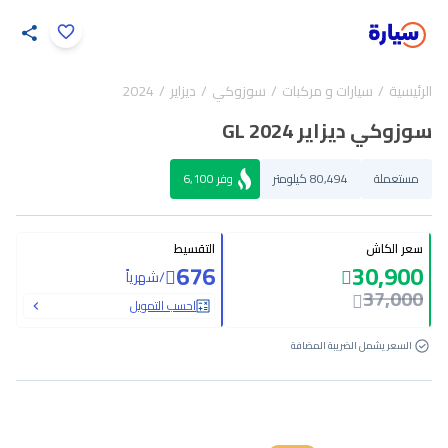
اضغط لتكبير الصورة
الرئيسية
سيارات و مركبات
سوزوكي
ديزاير
2024
32
/
1
سوزوكي ديزاير GL 2024
مستعملة
80,494 كيلومتر
وفر
6,100
سعر الكاش
التقسيط
676
30,900
/
شهرياً
37,000
احسب التمويل
السعر يشمل الضريبة المضافة