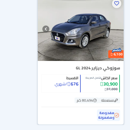
6,100
سوزوكي ديزاير GL 2024
سعر الكاش
التقسيط
(شامل الضريبة)
676
30,900
/
شهري
37,000
مستعملة
80,494 كم
مفحوصة
ومضمونة