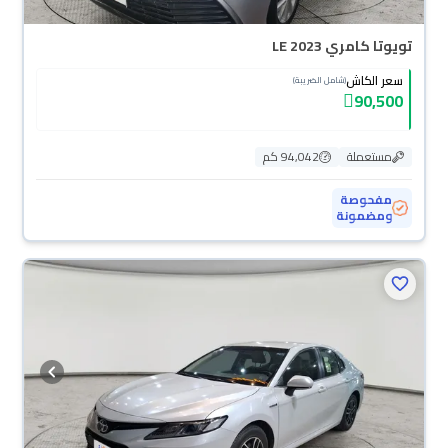
تويوتا كامري LE 2023
سعر الكاش
(شامل الضريبة)
90,500
مستعملة
94,042 كم
مفحوصة
ومضمونة