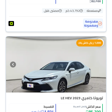
82,700
مستعملة
43,792 كم
ممشى قليل
مفحوصة
ومضمونة
1,000 ريال كاش باك
تويوتا كامري LE HEV 2023
سعر الكاش
التقسيط
(شامل الضريبة)
1,834
85,700
/
شهري