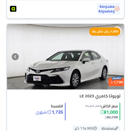
مفحوصة
ومضمونة
1,000 ريال كاش باك
1,700
تويوتا كامري LE 2023
سعر الكاش
التقسيط
(شامل الضريبة)
1,735
81,000
/
شهري
82,700
مستعملة
114,995 كم