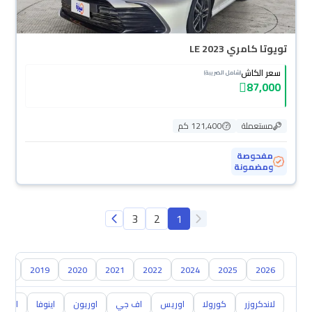
تويوتا كامري LE 2023
سعر الكاش
(شامل الضريبة)
87,000
مستعملة
121,400 كم
مفحوصة
ومضمونة
3
2
1
018
2019
2020
2021
2022
2024
2025
2026
لاندكروزر
كورولا
اوريس
اف جي
اوريون
اينوفا
ايكو