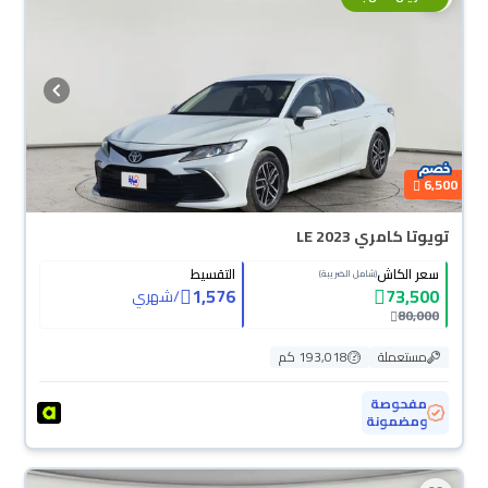
6,500
تويوتا كامري LE 2023
سعر الكاش
التقسيط
(شامل الضريبة)
1,576
73,500
/
شهري
80,000
مستعملة
193,018 كم
مفحوصة
ومضمونة