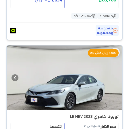
مستعملة
121,062 كم
مفحوصة
ومضمونة
1,000 ريال كاش باك
تويوتا كامري LE HEV 2023
سعر الكاش
التقسيط
(شامل الضريبة)