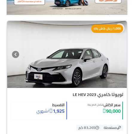
1,000 ريال كاش باك
تويوتا كامري LE HEV 2023
سعر الكاش
التقسيط
(شامل الضريبة)
1,925
90,000
/
شهري
مستعملة
83,265 كم