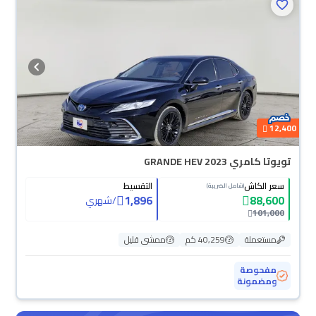
12,400
تويوتا كامري GRANDE HEV 2023
سعر الكاش
التقسيط
(شامل الضريبة)
1,896
88,600
/
شهري
101,000
مستعملة
40,259 كم
ممشى قليل
مفحوصة
ومضمونة