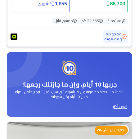
1,855
86,700
/
شهري
مستعملة
22,335 كم
ممشى قليل
مفحوصة
ومضمونة
جربها 10 أيام، وإن ما جازتلك رجعها!
اشترها مستعملة مضمونة وإن ما ناسبتك لأي سبب تقدر تسترجع كامل المبلغ
خلال 10 أيام بكل سهولة!
اعرف أكثر
1,000 ريال كاش باك