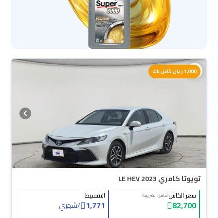
1,000 ريال كاش باك
تويوتا كامري LE HEV 2023
سعر الكاش
التقسيط
(شامل الضريبة)
1,771
82,700
/
شهري