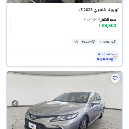
تويوتا كامري LE 2023
سعر الكاش
(شامل الضريبة)
83,500
مستعملة
198,428 كم
مفحوصة
ومضمونة