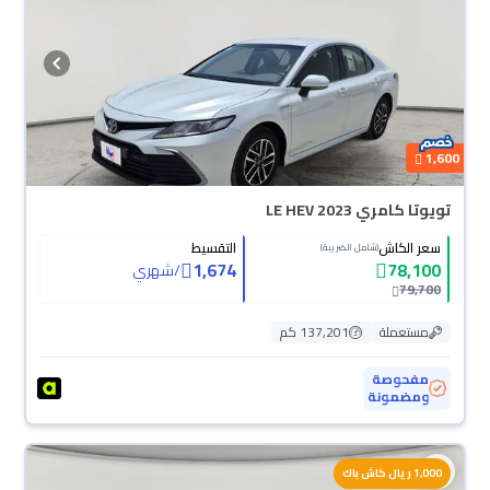
1,600
تويوتا كامري LE HEV 2023
سعر الكاش
التقسيط
(شامل الضريبة)
1,674
78,100
/
شهري
79,700
مستعملة
137,201 كم
مفحوصة
ومضمونة
1,000 ريال كاش باك