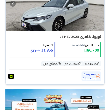
تويوتا كامري LE HEV 2023
سعر الكاش
التقسيط
(شامل الضريبة)
1,855
86,700
/
شهري
مستعملة
29,968 كم
ممشى قليل
مفحوصة
ومضمونة