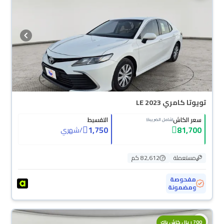
تويوتا كامري LE 2023
سعر الكاش
التقسيط
(شامل الضريبة)
1,750
81,700
/
شهري
مستعملة
82,612 كم
مفحوصة
ومضمونة
700 ريال كاش باك