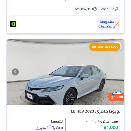
مستعملة
104,151 كم
مفحوصة
ومضمونة
1,000 ريال كاش باك
1,700
تويوتا كامري LE HEV 2023
سعر الكاش
التقسيط
(شامل الضريبة)
1,735
81,000
/
شهري