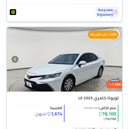
مفحوصة
ومضمونة
1,000 ريال كاش باك
1,600
تويوتا كامري LE 2023
سعر الكاش
التقسيط
(شامل الضريبة)
1,674
78,100
/
شهري
79,700