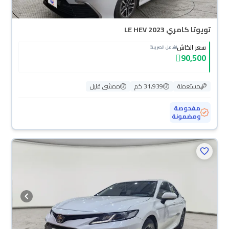
تويوتا كامري LE HEV 2023
سعر الكاش
(شامل الضريبة)
90,500
مستعملة
31,939 كم
ممشى قليل
مفحوصة
ومضمونة