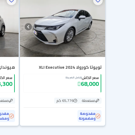
تويوتا كورولا XLI Executive 2024
هيونداي 
سعر الكاش
سعر الك
(شامل الضريبة)
3,300
68,000
مستعملة
65,776 كم
مستعم
مفحوصة
مفحو
ومضمونة
ومضم