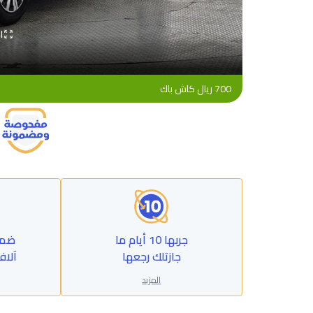
ا
700 ريال كاش باك
جربها 10 أيام ما
جازتلك رجعها
آلاف
المزيد