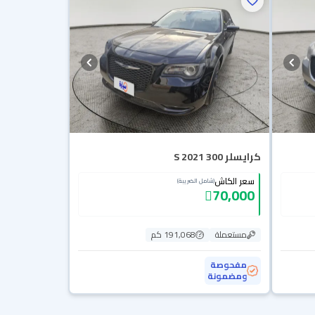
كرايسلر 300 S 2021
سعر الكاش
(شامل الضريبة)
70,000
مستعملة
191,068 كم
مفحوصة
ومضمونة