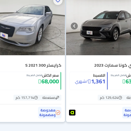
كونا سمارت 2023
كرايسلر 300 S 2021
اش
التقسيط
سعر الكاش
(شامل الضريبة)
(شامل الضريبة)
68,000
1,361
6
/
شهري
لة
129,624 كم
مستعملة
157,714 كم
صة
مفحوصة
ونة
ومضمونة