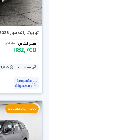
تويوتا راف فور LE 2023
سعر الكاش
(شامل الضريبة)
82,700
مستعملة
101,979
مفحوصة
ومضمونة
1,000 ريال كاش باك