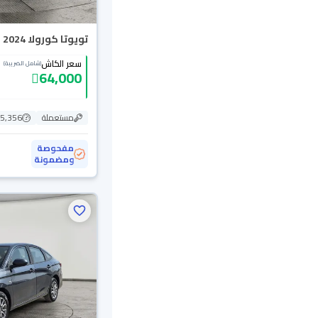
تويوتا كورولا XLI Executive 2024
سعر الكاش
(شامل الضريبة)
64,000
مستعملة
95,356 ك
مفحوصة
ومضمونة