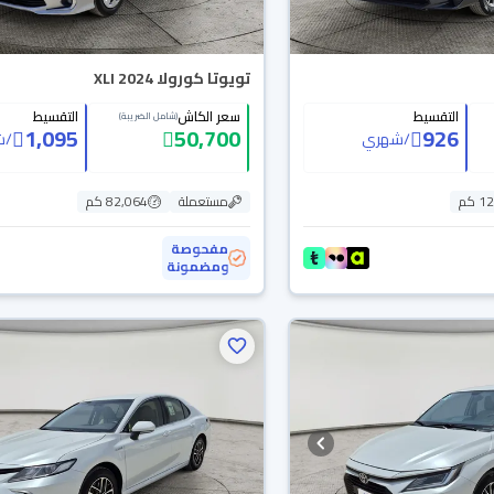
تويوتا كورولا XLI 2024
التقسيط
سعر الكاش
التقسيط
(شامل الضريبة)
1,095
50,700
926
/
شهري
/
ش
 كم
مستعملة
82,064 كم
مفحوصة
ومضمونة