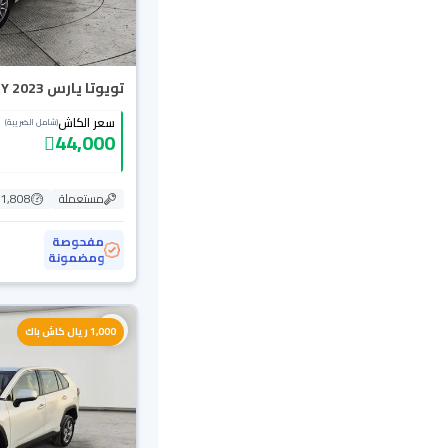
تويوتا يارس Y 2023
سعر الكاش
(شامل الضريبة)
44,000
مستعملة
171,808
مفحوصة
ومضمونة
1,000 ريال كاش باك