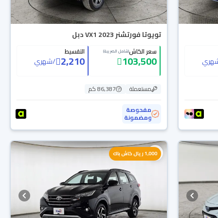
تويوتا فورتشنر VX1 2023 دبل
سعر الكاش
التقسيط
(شامل الضريبة)
2,210
103,500
هري
/
شهري
مستعملة
86,387 كم
مفحوصة
ومضمونة
1,000 ريال كاش باك