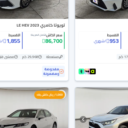
تويوتا كامري LE HEV 2023
التقسيط
سعر الكاش
التقسيط
(شامل الضريبة)
1,855
86,700
953
/
شهري
/
ش
 كم
مستعملة
29,968 كم
ممشى قلي
مفحوصة
ومضمونة
1,000 ريال كاش باك