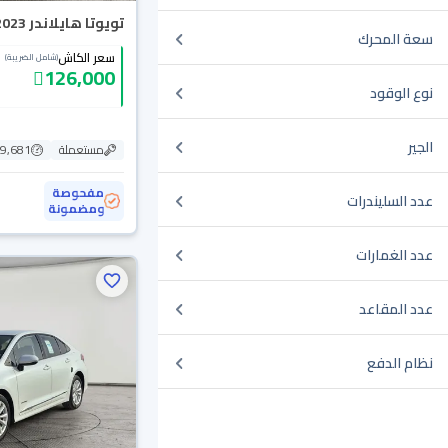
تويوتا هايلاندر GLE 2023
سعة المحرك
سعر الكاش
(شامل الضريبة)
126,000
نوع الوقود
الجير
مستعملة
59,681 ك
مفحوصة
عدد السليندرات
ومضمونة
عدد الغمارات
عدد المقاعد
نظام الدفع