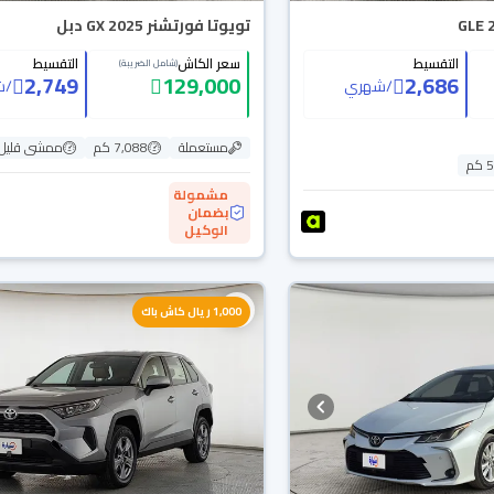
تويوتا فورتشنر GX 2025 دبل
التقسيط
سعر الكاش
التقسيط
(شامل الضريبة)
2,749
129,000
2,686
/
شهري
/
ش
مستعملة
7,088 كم
ممشى قليل
م
مشمولة
بضمان
الوكيل
1,000 ريال كاش باك