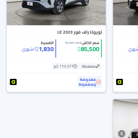
تويوتا راف فور LE 2023
سعر الكاش
التقسيط
(شامل الضريبة)
1,830
85,500
هري
/
شهري
مستعملة
113,377 كم
مفحوصة
ومضمونة