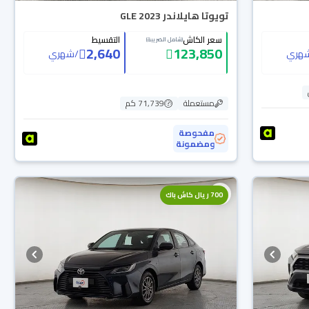
تويوتا هايلاندر GLE 2023
سعر الكاش
التقسيط
(شامل الضريبة)
2,640
123,850
هري
/
شهري
مستعملة
71,739 كم
مفحوصة
ومضمونة
700 ريال كاش باك