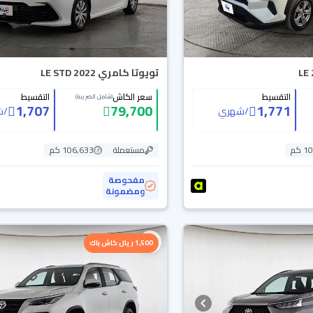
تويوتا كامري LE STD 2022
التقسيط
سعر الكاش
التقسيط
(شامل الضريبة)
1,707
79,700
1,771
/
شهري
/
ش
 كم
مستعملة
106,633 كم
مفحوصة
ومضمونة
1,500 ريال كاش باك