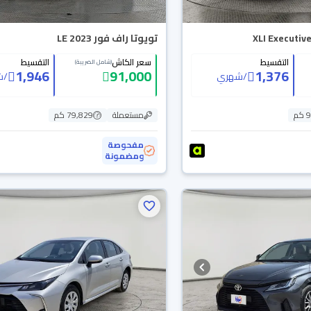
تويوتا راف فور LE 2023
التقسيط
سعر الكاش
التقسيط
(شامل الضريبة)
1,946
91,000
1,376
/
شهري
/
ش
م
مستعملة
79,829 كم
مفحوصة
ومضمونة