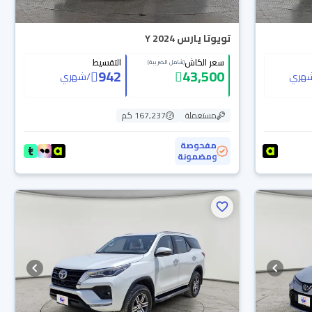
تويوتا يارس Y 2024
سعر الكاش
التقسيط
(شامل الضريبة)
942
43,500
هري
/
شهري
مستعملة
167,237 كم
مفحوصة
ومضمونة