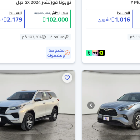
تويوتا فورتشنر GX 2024 دبل
التقسيط
سعر الكاش
التقسيط
(شامل الضريبة)
2,179
102,000
1,016
/
شهري
/
ش
 كم
مستعملة
107,304 كم
مفحوصة
ومضمونة