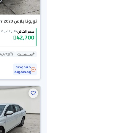
تويوتا يارس Y 2023
سعر الكاش
(شامل الضريبة)
42,700
مستعملة
124,473
مفحوصة
ومضمونة