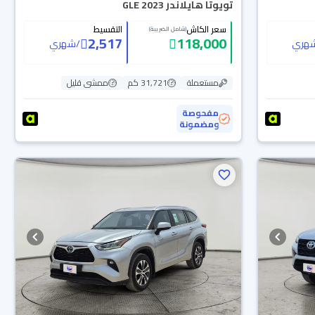
تويوتا هايلاندر GLE 2023
سعر الكاش
التقسيط
(شامل الضريبة)
2,517
118,000
هري
/
شهري
مستعملة
31,721 كم
ممشى قليل
مفحوصة
ومضمونة