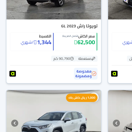
تويوتا راش GL 2023
سعر الكاش
التقسيط
(شامل الضريبة)
1,344
62,500
هري
/
شهري
ل
مستعملة
90,790 كم
مفحوصة
ومضمونة
1,000 ريال كاش باك