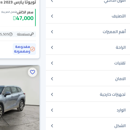
اللون الداخلي
تويوتا يارس Y Plus 2023
سعر الكاش
(شامل الضريبة)
التصنيف
47,000
أهم المميزات
مستعملة
115,505
مفحوصة
الراحة
ومضمونة
تقنيات
الامان
تجهيزات خارجية
الوارد
الشكل