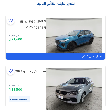
نقترح عليك النتائج التالية
هافال جوليان برو
بريميوم 2025
شامل الضريبة
71,400
جديدة
ملوحة
غسيل مجاني ٣ اشهر
سوزوكي بالينو GL 2023
شامل الضريبة
39,500
مستعملة
69,181 كم
مفحوصة ومضمونة