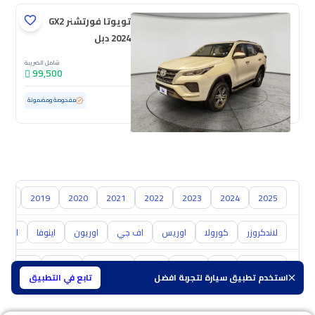
تويوتا فورتشنر GX2
2024 دبل
شامل الضريبة
99,500
مستعملة
47,714 كم
ممشى قليل
مفحوصة ومضمونة
018
2019
2020
2021
2022
2023
2024
2025
لاندكروزر
كورولا
اوريس
اف جي
اوريون
اينوفا
ايكو
هيونداي
كيا
نيسان
مازدا
سوزوكي
هافال
GAC
استخدم تطبيق سيارة لتجربة افضل
تابع في التطبيق