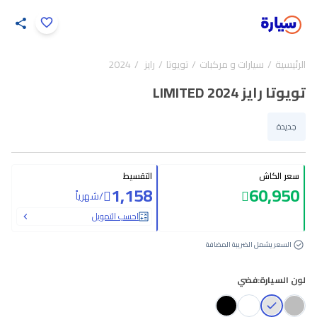
اضغط لتكبير الصورة
الرئيسية
سيارات و مركبات
تويوتا
رايز
2024
24
/
1
تويوتا رايز LIMITED 2024
جديدة
سعر الكاش
التقسيط
1,158
60,950
/
شهرياً
احسب التمويل
السعر يشمل الضريبة المضافة
لون السيارة:
فضي