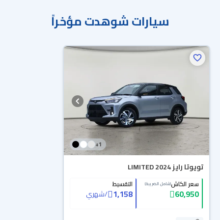
سيارات شوهدت مؤخراً
+
1
تويوتا رايز LIMITED 2024
سعر الكاش
التقسيط
(شامل الضريبة)
1,158
60,950
/
شهري