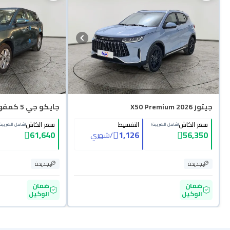
جيتور X50 Premium 2026
جايكو جي 5 كمفورت 2027
سعر الكاش
التقسيط
سعر الكاش
(شامل الضريبة)
(شامل الضريبة)
61,640
1,126
56,350
/
شهري
جديدة
جديدة
ضمان
ضمان
الوكيل
الوكيل