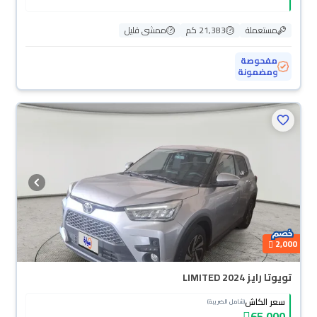
مستعملة
21,383 كم
ممشى قليل
مفحوصة
ومضمونة
2,000
تويوتا رايز LIMITED 2024
سعر الكاش
(شامل الضريبة)
65,000