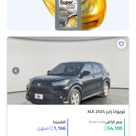
تويوتا رايز XLE 2024
سعر الكاش
التقسيط
(شامل الضريبة)
1,166
54,100
/
شهري