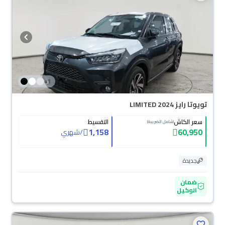
+
1
تويوتا رايز LIMITED 2024
سعر الكاش
التقسيط
(شامل الضريبة)
1,158
60,950
/
شهري
جديدة
ضمان
الوكيل