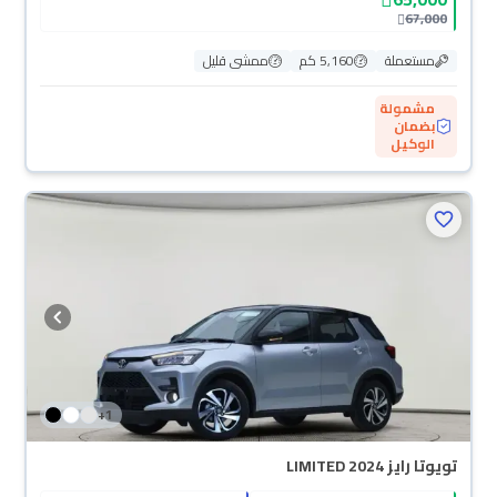
67,000
مستعملة
5,160 كم
ممشى قليل
مشمولة
بضمان
الوكيل
+
1
تويوتا رايز LIMITED 2024