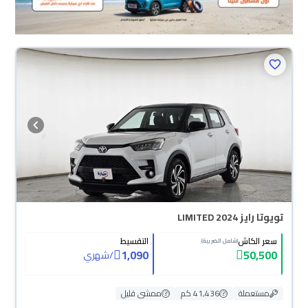
تويوتا رايز LIMITED 2024
سعر الكاش
التقسيط
(شامل الضريبة)
1,090
50,500
/
شهري
مستعملة
41,436 كم
ممشى قليل