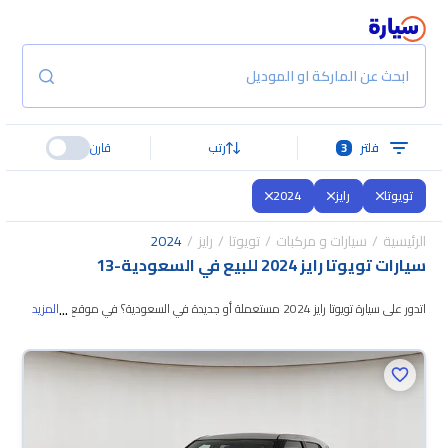
ابحث عن الماركة او الموديل
فلتر
3
رتب
قارن
تويوتا
رايز
2024
الرئيسية
سيارات و مركبات
تويوتا
رايز
2024
سيارات تويوتا رايز 2024 للبيع في السعودية
-
13
...
اتدور على سيارة تويوتا رايز 2024 مستعملة أو جديدة في السعودية؟ في موقع
المزيد
سيارة بنوفر لك كل الخيارات، تقدر تتصفح الموديلات وتختار
اللي يناسبك. جميع سيارات
تويوتا رايز 2024 المستعملة مضمونة ومفحوصة بأكثر من 200 نقطة وتقدر تجربها
لمدة 10 أيام، وإن ما ناسبتك لأي سبب تقدر تسترجع كامل المبلغ خلال 10 أيام بكل
سهولة. والسيارات الجديدة مضمونة بضمان الوكالة، تقدر تشتريها كاش أو تقسيط،
وتحجزها أونلاين، وبتوصلك لين باب بيتك.