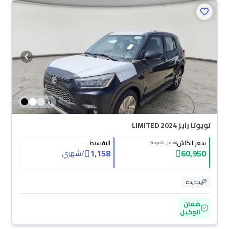
+
1
تويوتا رايز LIMITED 2024
سعر الكاش
التقسيط
(شامل الضريبة)
1,158
60,950
/
شهري
جديدة
ضمان
الوكيل