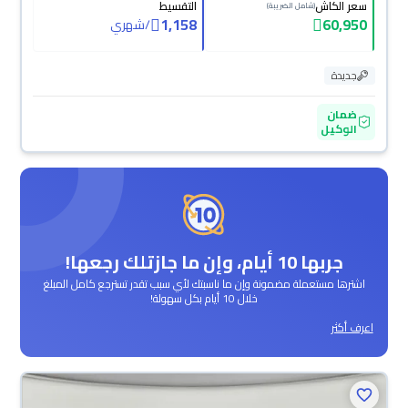
سعر الكاش
التقسيط
(شامل الضريبة)
1,158
60,950
/
شهري
جديدة
ضمان
الوكيل
جربها 10 أيام، وإن ما جازتلك رجعها!
اشترها مستعملة مضمونة وإن ما ناسبتك لأي سبب تقدر تسترجع كامل المبلغ
خلال 10 أيام بكل سهولة!
اعرف أكثر