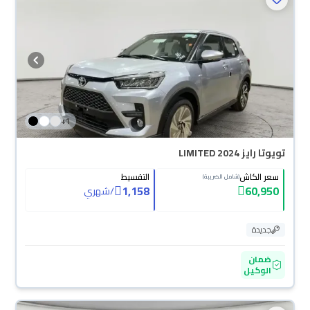
+
1
تويوتا رايز LIMITED 2024
سعر الكاش
التقسيط
(شامل الضريبة)
1,158
60,950
/
شهري
جديدة
ضمان
الوكيل