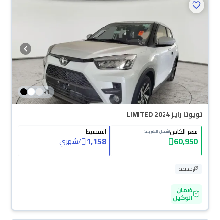
+
1
تويوتا رايز LIMITED 2024
سعر الكاش
التقسيط
(شامل الضريبة)
1,158
60,950
/
شهري
جديدة
ضمان
الوكيل