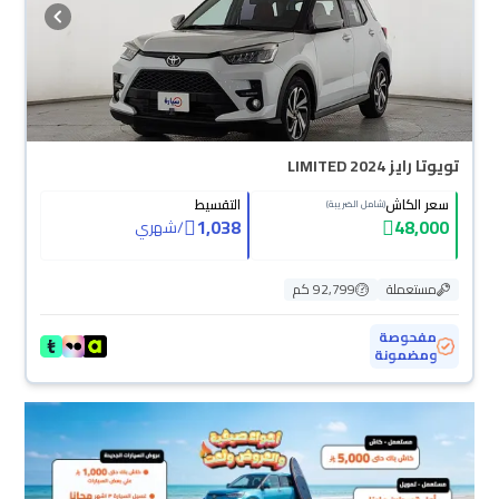
تويوتا رايز LIMITED 2024
سعر الكاش
التقسيط
(شامل الضريبة)
1,038
48,000
/
شهري
مستعملة
92,799 كم
مفحوصة
ومضمونة