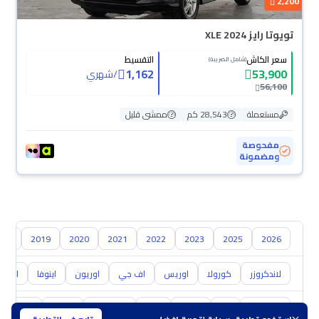
2,200
تويوتا رايز XLE 2024
سعر الكاش
التقسيط
(شامل الضريبة)
1,162
53,900
/
شهري
56,100
مستعملة
28,543 كم
ممشى قليل
مفحوصة
ومضمونة
018
2019
2020
2021
2022
2023
2025
2026
لاندكروزر
كورولا
اوريس
اف جي
اوريون
اينوفا
ايكو
هيونداي
كيا
نيسان
مازدا
سوزوكي
هافال
GAC