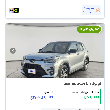
مفحوصة
ومضمونة
700 ريال كاش باك
تويوتا رايز LIMITED 2024
سعر الكاش
التقسيط
(شامل الضريبة)
1,101
51,000
/
شهري