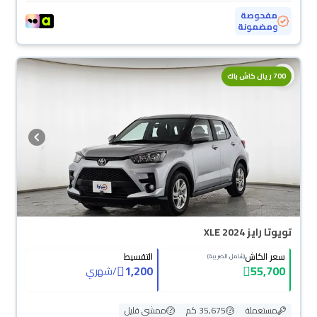
مفحوصة
ومضمونة
700 ريال كاش باك
تويوتا رايز XLE 2024
سعر الكاش
التقسيط
(شامل الضريبة)
1,200
55,700
/
شهري
مستعملة
35,675 كم
ممشى قليل