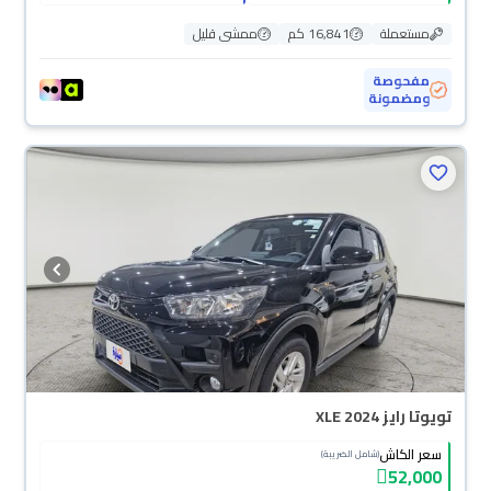
مستعملة
16,841 كم
ممشى قليل
مفحوصة
ومضمونة
تويوتا رايز XLE 2024
سعر الكاش
(شامل الضريبة)
52,000