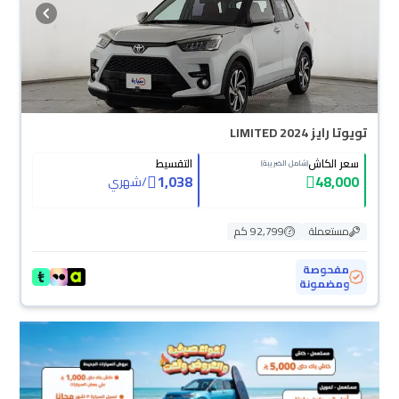
تويوتا رايز LIMITED 2024
سعر الكاش
التقسيط
(شامل الضريبة)
1,038
48,000
/
شهري
مستعملة
92,799 كم
مفحوصة
ومضمونة