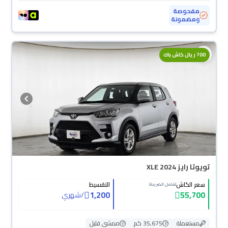
مفحوصة
ومضمونة
700 ريال كاش باك
تويوتا رايز XLE 2024
سعر الكاش
التقسيط
(شامل الضريبة)
1,200
55,700
/
شهري
مستعملة
35,675 كم
ممشى قليل