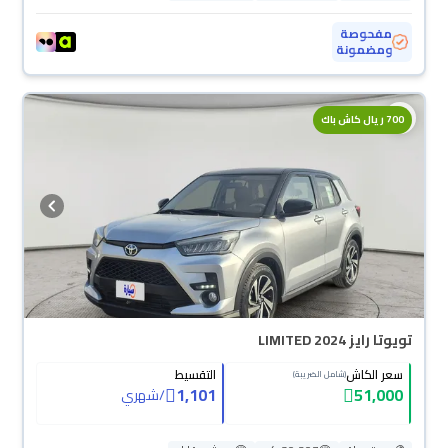
مفحوصة
ومضمونة
700 ريال كاش باك
تويوتا رايز LIMITED 2024
سعر الكاش
التقسيط
(شامل الضريبة)
1,101
51,000
/
شهري