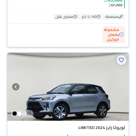
67,000
مستعملة
5,160 كم
ممشى قليل
مشمولة
بضمان
الوكيل
+
1
تويوتا رايز LIMITED 2024