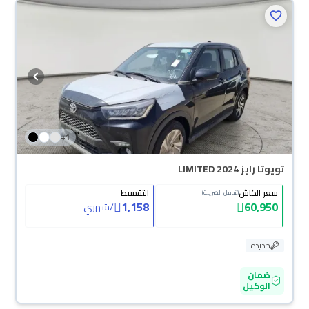
+
1
تويوتا رايز LIMITED 2024
سعر الكاش
التقسيط
(شامل الضريبة)
1,158
60,950
/
شهري
جديدة
ضمان
الوكيل