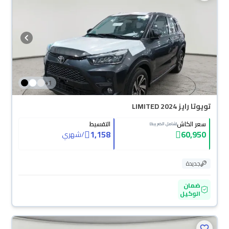
+
1
تويوتا رايز LIMITED 2024
سعر الكاش
التقسيط
(شامل الضريبة)
1,158
60,950
/
شهري
جديدة
ضمان
الوكيل