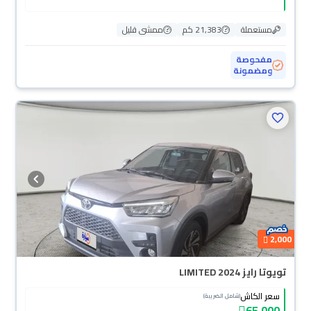
مستعملة
21,383 كم
ممشى قليل
مفحوصة
ومضمونة
2,000
تويوتا رايز LIMITED 2024
سعر الكاش
(شامل الضريبة)
65,000