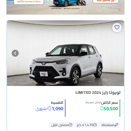
تويوتا رايز LIMITED 2024
سعر الكاش
التقسيط
(شامل الضريبة)
1,090
50,500
/
شهري
مستعملة
41,436 كم
ممشى قليل