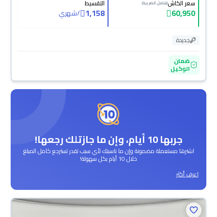
سعر الكاش
التقسيط
(شامل الضريبة)
1,158
60,950
/
شهري
جديدة
ضمان
الوكيل
جربها 10 أيام، وإن ما جازتلك رجعها!
اشترها مستعملة مضمونة وإن ما ناسبتك لأي سبب تقدر تسترجع كامل المبلغ
خلال 10 أيام بكل سهولة!
اعرف أكثر