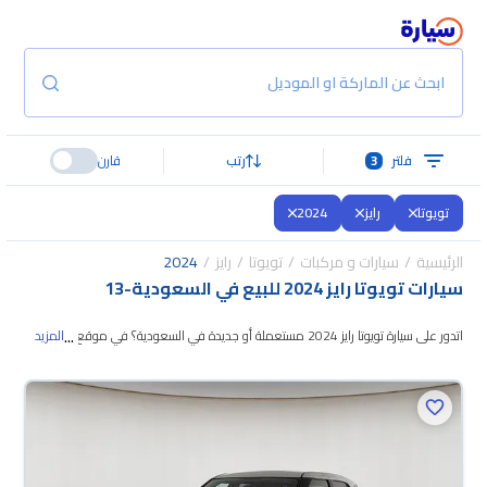
ابحث عن الماركة او الموديل
فلتر
3
رتب
قارن
تويوتا
رايز
2024
الرئيسية
سيارات و مركبات
تويوتا
رايز
2024
سيارات تويوتا رايز 2024 للبيع في السعودية
-
13
...
اتدور على سيارة تويوتا رايز 2024 مستعملة أو جديدة في السعودية؟ في موقع
المزيد
سيارة بنوفر لك كل الخيارات، تقدر تتصفح الموديلات وتختار
اللي يناسبك. جميع سيارات
تويوتا رايز 2024 المستعملة مضمونة ومفحوصة بأكثر من 200 نقطة وتقدر تجربها
لمدة 10 أيام، وإن ما ناسبتك لأي سبب تقدر تسترجع كامل المبلغ خلال 10 أيام بكل
سهولة. والسيارات الجديدة مضمونة بضمان الوكالة، تقدر تشتريها كاش أو تقسيط،
وتحجزها أونلاين، وبتوصلك لين باب بيتك.