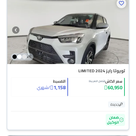
+
1
تويوتا رايز LIMITED 2024
سعر الكاش
التقسيط
(شامل الضريبة)
1,158
60,950
/
شهري
جديدة
ضمان
الوكيل