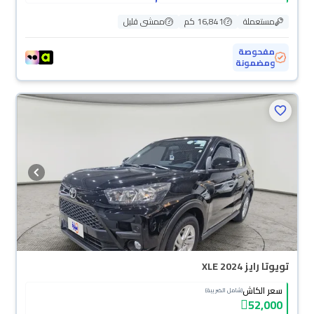
مستعملة
16,841 كم
ممشى قليل
مفحوصة
ومضمونة
تويوتا رايز XLE 2024
سعر الكاش
(شامل الضريبة)
52,000