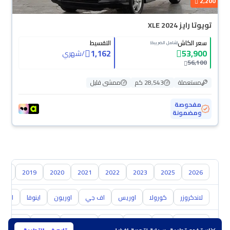
2,200
تويوتا رايز XLE 2024
سعر الكاش
التقسيط
(شامل الضريبة)
1,162
53,900
/
شهري
56,100
مستعملة
28,543 كم
ممشى قليل
مفحوصة
ومضمونة
018
2019
2020
2021
2022
2023
2025
2026
لاندكروزر
كورولا
اوريس
اف جي
اوريون
اينوفا
ايكو
هيونداي
كيا
نيسان
مازدا
سوزوكي
هافال
GAC