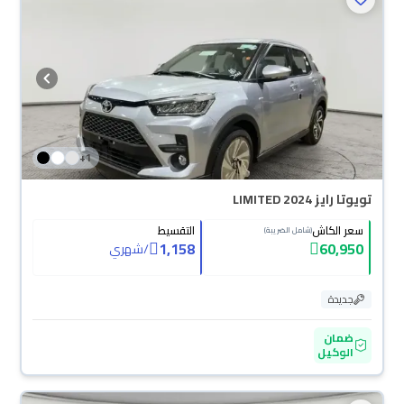
+
1
تويوتا رايز LIMITED 2024
سعر الكاش
التقسيط
(شامل الضريبة)
1,158
60,950
/
شهري
جديدة
ضمان
الوكيل