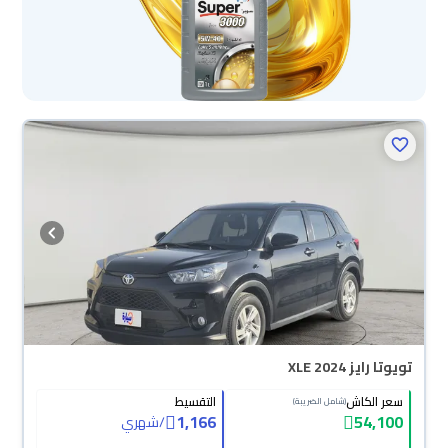
تويوتا رايز XLE 2024
سعر الكاش
التقسيط
(شامل الضريبة)
1,166
54,100
/
شهري