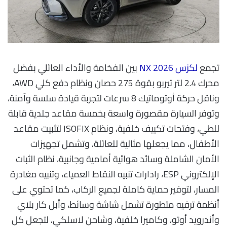
تجمع
لكزس NX 2026
بين الفخامة والأداء العائلي بفضل
محرك 2.4 لتر تيربو بقوة 275 حصان ونظام دفع كلي AWD،
وناقل حركة أوتوماتيك 8 سرعات لتجربة قيادة سلسة وآمنة،
وتوفر السيارة مقصورة واسعة بخمسة مقاعد جلدية قابلة
للطي، وفتحات تكييف خلفية، ونظام ISOFIX لتثبيت مقاعد
الأطفال، مما يجعلها مثالية للعائلة، وتشمل تجهيزات
الأمان الشاملة وسائد هوائية أمامية وجانبية، نظام الثبات
الإلكتروني ESP، رادارات تنبيه النقاط العمياء، وتنبيه مغادرة
المسار، لتوفير حماية كاملة لجميع الركاب، كما تحتوي على
أنظمة ترفيه متطورة تشمل شاشة وسائط، وأبل كار بلاي
وأندرويد أوتو، وكاميرا خلفية، وشاحن لاسلكي، لتجعل كل