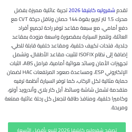
تقدم
شفروليه كابتيفا 2026
تجربة عائلية مميزة بفضل
محرك 1.5 لتر تيربو بقوة 144 حصان وناقل حركة CVT مع
دفع أمامي، مع سبعة مقاعد توفر راحة لجميع أفراد
العائلة، وتتميز السيارة بمقصورة واسعة مزودة بمقاعد
جلدية، فتحات تكييف خلفية، ومقاعد خلفية قابلة للطي،
إضافة إلى نظام ISOFIX لتثبيت مقاعد الأطفال، وتشمل
تجهيزات الأمان وسائد هوائية أمامية، فرامل ABS، الثبات
الإلكتروني ESP، ومساعدة صعود المرتفعات HAC لضمان
حماية مثالية لكل الركاب، كما توفر السيارة أنظمة ترفيه
متقدمة تشمل شاشة وسائط، أبل كار بلاي وأندرويد أوتو،
وكاميرا خلفية، ومنافذ طاقة لتجعل كل رحلة عائلية ممتعة
ومريحة.
تصفح شفروليه كابتيفا 2026 للبيع بأفضل الأسعار