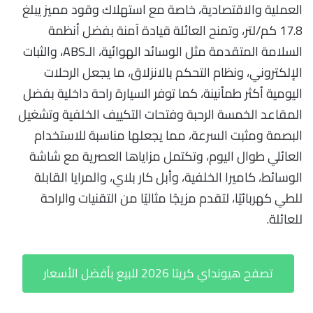
العملية والاقتصادية، خاصة مع استهلاك وقود مميز يبلغ
17.8 كم/لتر، وتمنح العائلة قيادة آمنة بفضل أنظمة
السلامة المتقدمة مثل الوسائد الهوائية، الـABS، والثبات
الإلكتروني، ونظام التحكم بالانزلاق، ما يجعل الرحلات
اليومية أكثر طمأنينة، كما توفر السيارة راحة داخلية بفضل
المقاعد الخمسة الرحبة وفتحات التكييف الخلفية وتشغيل
البصمة ومثبت السرعة، مما يجعلها مناسبة للاستخدام
العائلي طوال اليوم، وتكتمل مزاياها العصرية مع شاشة
الوسائط، كاميرا الخلفية، وأبل كار بلاي، والمرايا القابلة
للطي كهربائيًا، لتقدم مزيجًا مثاليًا من التقنيات والراحة
للعائلة.
تصفح هيونداي كريتا 2026 للبيع بأفضل الأسعار