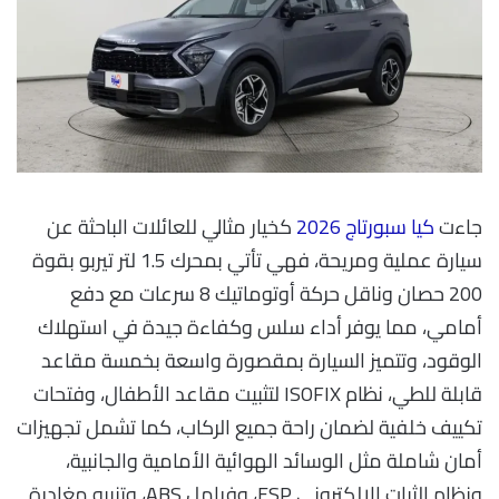
جاءت
كيا سبورتاج 2026
كخيار مثالي للعائلات الباحثة عن
سيارة عملية ومريحة، فهي تأتي بمحرك 1.5 لتر تيربو بقوة
200 حصان وناقل حركة أوتوماتيك 8 سرعات مع دفع
أمامي، مما يوفر أداء سلس وكفاءة جيدة في استهلاك
الوقود، وتتميز السيارة بمقصورة واسعة بخمسة مقاعد
قابلة للطي، نظام ISOFIX لتثبيت مقاعد الأطفال، وفتحات
تكييف خلفية لضمان راحة جميع الركاب، كما تشمل تجهيزات
أمان شاملة مثل الوسائد الهوائية الأمامية والجانبية،
ونظام الثبات الإلكتروني ESP، وفرامل ABS، وتنبيه مغادرة