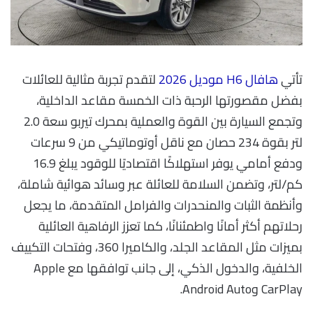
تأتي
هافال H6 موديل 2026
لتقدم تجربة مثالية للعائلات
بفضل مقصورتها الرحبة ذات الخمسة مقاعد الداخلية،
وتجمع السيارة بين القوة والعملية بمحرك تيربو سعة 2.0
لتر بقوة 234 حصان مع ناقل أوتوماتيكي من 9 سرعات
ودفع أمامي يوفر استهلاكًا اقتصاديًا للوقود يبلغ 16.9
كم/لتر، وتضمن السلامة للعائلة عبر وسائد هوائية شاملة،
وأنظمة الثبات والمنحدرات والفرامل المتقدمة، ما يجعل
رحلاتهم أكثر أمانًا واطمئنانًا، كما تعزز الرفاهية العائلية
بميزات مثل المقاعد الجلد، والكاميرا 360، وفتحات التكييف
الخلفية، والدخول الذكي، إلى جانب توافقها مع Apple
CarPlay وAndroid Auto.