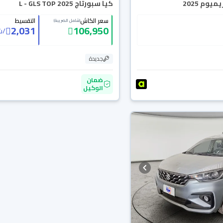
يوم 2025
كيا سبورتاج L - GLS TOP 2025
سعر الكاش
التقسيط
(شامل الضريبة)
2,031
106,950
/
ش
جديدة
ضمان
الوكيل