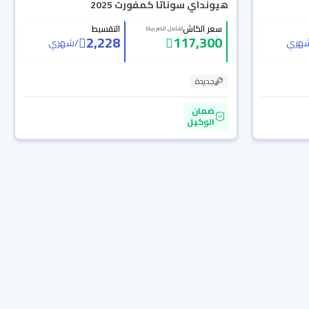
هيونداي سوناتا كمفورت 2025
سعر الكاش
التقسيط
(شامل الضريبة)
2,228
117,300
هري
/
شهري
جديدة
ضمان
الوكيل