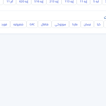
ايه 5
إيه 11
إيه 113
إيه 213
إيه 516
إيه 620
أم 11
ب
ت
كيا
نيسان
مازدا
سوزوكي
هافال
GAC
شفروليه
فورد