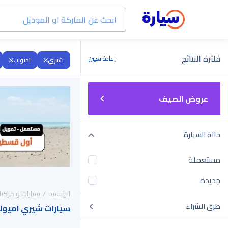
فلترة النتائج
إعادة تعيين
شيري
اميولت
عروض الصيف
حالة السيارة
مستعملة
جديدة
الرئيسية
سيارات و مركبا
طرق الشراء
سيارات شيري اميولت 2017 للبيع في السع