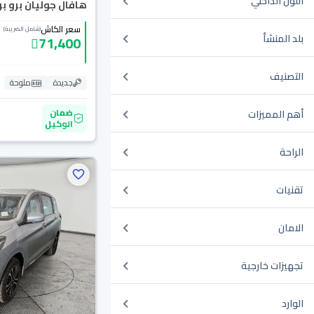
اللون الداخلي
هافال جوليان برو بريم
سعر الكاش
(شامل الضريبة)
بلد المنشأ
71,400
التصنيف
جديدة
ملوحة
ضمان
أهم المميزات
الوكيل
الراحة
تقنيات
الامان
تجهيزات خارجية
الوارد