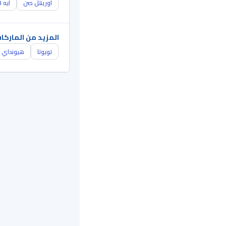
اورينتل صن
ايه 3
المزيد من الماركا
تويوتا
هيونداي