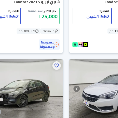
شيري اريزو 5 Comfort 2023
التقسيط
سعر الكاش
التقسيط
(شامل الضريبة)
552
25,000
562
/
شهري
/
شهر
 كم
مستعملة
100,509 كم
مفحوصة
ومضمونة