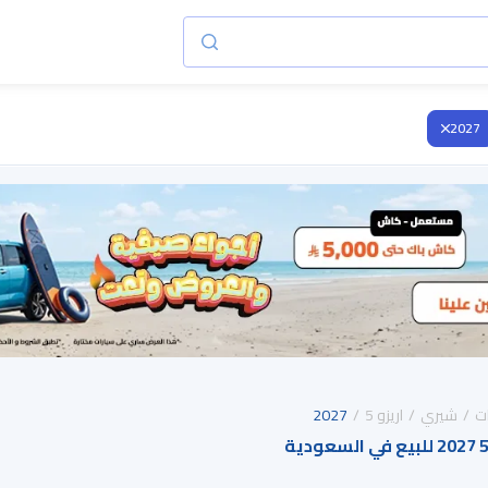
2027
ت
شيري
اريزو 5
2027