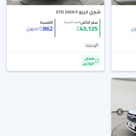
شيري اريزو 5 STD 2026
سعر الكاش
التقسيط
(شامل الضريبة)
862
43,125
ي
/
شهري
جديدة
ضمان
الوكيل