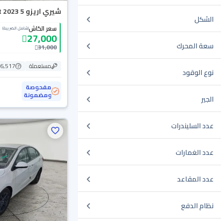
شيري اريزو 5 Comfort 2023
الشكل
سعر الكاش
(شامل الضريبة)
27,000
سعة المحرك
31,000
مستعملة
86,517 ك
نوع الوقود
مفحوصة
ومضمونة
الجير
عدد السليندرات
عدد الغمارات
عدد المقاعد
نظام الدفع