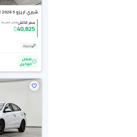
شيري اريزو 5 Comfort 2026
سعر الكاش
(شامل الضريبة)
40,825
جديدة
ضمان
الوكيل