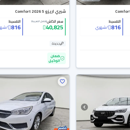
شيري اريزو 5 Comfort 2026
التقسيط
سعر الكاش
التقسيط
(شامل الضريبة)
816
40,825
816
/
شهري
/
شهر
جديدة
ضمان
الوكيل