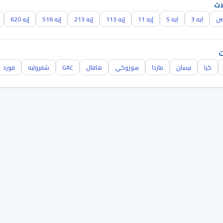
ات
صن
ايه 3
ايه 5
إيه 11
إيه 113
إيه 213
إيه 516
إيه 620
ت
كيا
نيسان
مازدا
سوزوكي
هافال
GAC
شفروليه
فورد