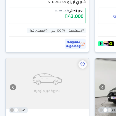
شيري اريزو 5 STD 2026
سعر الكاش
(شامل الضريبة)
42,000
ي
مستعملة
100 كم
ممشى قليل
مفحوصة
ومضمونة
+
1
+
1