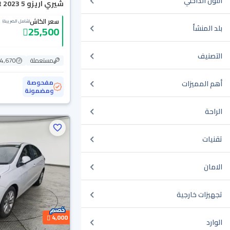
اللون الداخلي
شيري اريزو 5 Comfort 2023
سعر الكاش
(شامل الضريبة)
بلد المنشأ
25,500
التصنيف
مستعملة
114,670
مفحوصة
أهم المميزات
ومضمونة
الراحة
تقنيات
الامان
تجهيزات خارجية
4,000
الوارد