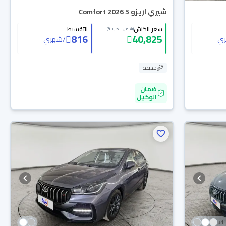
شيري اريزو 5 Comfort 2026
سعر الكاش
التقسيط
(شامل الضريبة)
816
40,825
ي
/
شهري
جديدة
ضمان
الوكيل
+
1