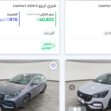
شيري اريزو 5 Comfort 2026
سعر الكاش
التقسيط
(شامل الضريبة)
816
40,825
/
شهر
م
جديدة
ضمان
الوكيل
+
1