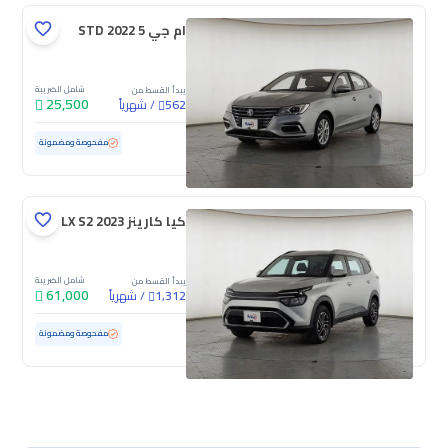
ام جي 5 STD 2022
شامل الضريبة
يبدأ القسط من
25,500
/
شهرياً
562
مستعملة
65,094 كم
مفحوصة ومضمونة
كيا كارينز LX S2 2023
شامل الضريبة
يبدأ القسط من
61,000
/
شهرياً
1,312
مستعملة
128,009 كم
مفحوصة ومضمونة