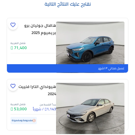
نقترح عليك النتائج التالية
هافال جوليان برو
بريميوم 2025
شامل الضريبة
71,400
جديدة
ملوحة
غسيل مجاني ٣ اشهر
هيونداي النترا فلييت
2024
شامل الضريبة
يبدأ القسط من
53,000
/
شهرياً
1,143
مستعملة
103,358 كم
مفحوصة ومضمونة