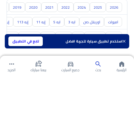
018
2019
2020
2021
2022
2024
2025
2026
اميولت
اورينتل صن
ايه 3
ايه 5
إيه 11
إيه 113
إيه 213
تويوتا
هيونداي
كيا
نيسان
مازدا
سوزوكي
هافال
استخدم تطبيق سيارة لتجربة افضل
تابع في التطبيق
الرئيسية
بحث
جميع السيارت
بيعنا سيارتك
المزيد