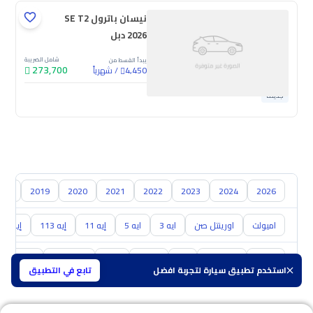
نيسان باترول SE T2
2026 دبل
شامل الضريبة
يبدأ القسط من
273,700
/
شهرياً
4,450
جديدة
018
2019
2020
2021
2022
2023
2024
2026
اميولت
اورينتل صن
ايه 3
ايه 5
إيه 11
إيه 113
إيه 213
تويوتا
هيونداي
كيا
نيسان
مازدا
سوزوكي
هافال
استخدم تطبيق سيارة لتجربة افضل
تابع في التطبيق