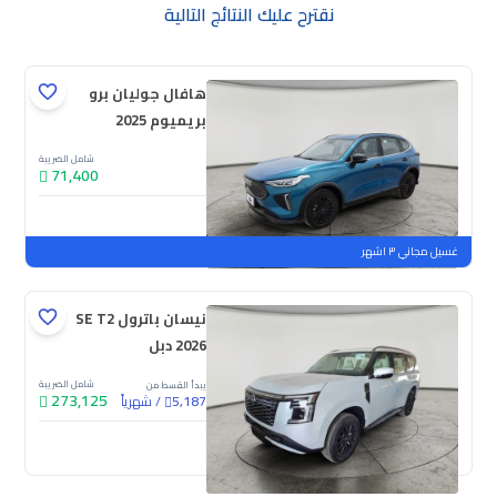
نقترح عليك النتائج التالية
هافال جوليان برو
بريميوم 2025
شامل الضريبة
71,400
جديدة
ملوحة
غسيل مجاني ٣ اشهر
نيسان باترول SE T2
2026 دبل
شامل الضريبة
يبدأ القسط من
273,125
/
شهرياً
5,187
جديدة