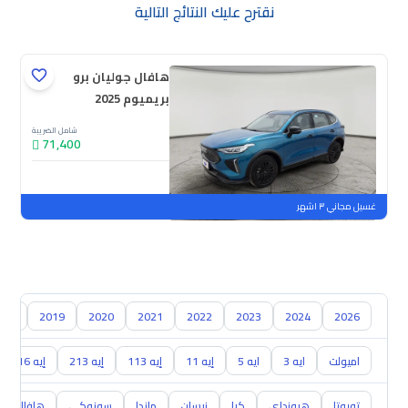
نقترح عليك النتائج التالية
هافال جوليان برو
بريميوم 2025
شامل الضريبة
71,400
جديدة
ملوحة
غسيل مجاني ٣ اشهر
018
2019
2020
2021
2022
2023
2024
2026
اميولت
ايه 3
ايه 5
إيه 11
إيه 113
إيه 213
إيه 516
تويوتا
هيونداي
كيا
نيسان
مازدا
سوزوكي
هافال