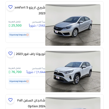
شيري اريزو 5 Comfort
2023
شامل الضريبة
يبدأ القسط من
25,500
/
شهرياً
562
مستعملة
130,491 كم
مفحوصة ومضمونة
تويوتا راف فور LE 2023
شامل الضريبة
يبدأ القسط من
76,700
/
شهرياً
1,644
مستعملة
163,845 كم
مفحوصة ومضمونة
شانجان السفن Full
Option 2024