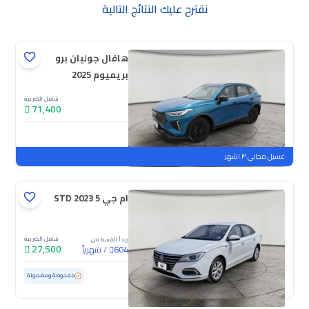
نقترح عليك النتائج التالية
هافال جوليان برو
بريميوم 2025
شامل الضريبة
71,400
جديدة
ملوحة
غسيل مجاني ٣ اشهر
ام جي 5 STD 2023
شامل الضريبة
يبدأ القسط من
27,500
/
شهرياً
604
مستعملة
82,446 كم
مفحوصة ومضمونة