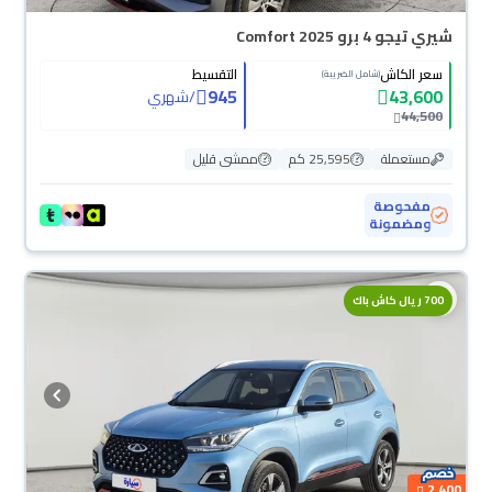
شيري تيجو 4 برو Comfort 2025
سعر الكاش
التقسيط
(شامل الضريبة)
945
43,600
/
شهري
44,500
مستعملة
25,595 كم
ممشى قليل
مفحوصة
ومضمونة
700 ريال كاش باك
2,400