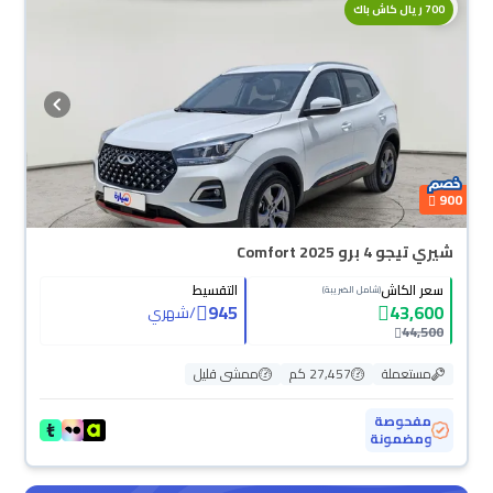
700 ريال كاش باك
900
شيري تيجو 4 برو Comfort 2025
سعر الكاش
التقسيط
(شامل الضريبة)
945
43,600
/
شهري
44,500
مستعملة
27,457 كم
ممشى قليل
مفحوصة
ومضمونة