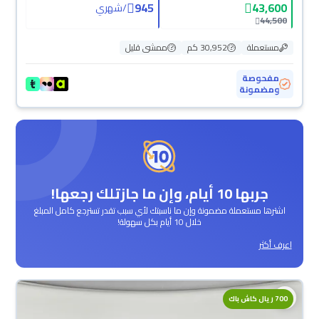
945
43,600
/
شهري
44,500
مستعملة
30,952 كم
ممشى قليل
مفحوصة
ومضمونة
جربها 10 أيام، وإن ما جازتلك رجعها!
اشترها مستعملة مضمونة وإن ما ناسبتك لأي سبب تقدر تسترجع كامل المبلغ
خلال 10 أيام بكل سهولة!
اعرف أكثر
700 ريال كاش باك