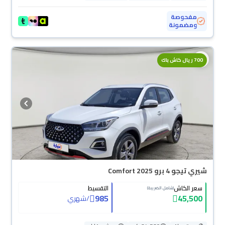
مفحوصة
ومضمونة
700 ريال كاش باك
شيري تيجو 4 برو Comfort 2025
سعر الكاش
التقسيط
(شامل الضريبة)
985
45,500
/
شهري