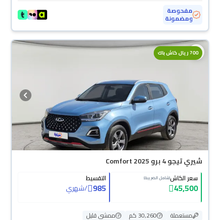
مفحوصة
ومضمونة
700 ريال كاش باك
شيري تيجو 4 برو Comfort 2025
سعر الكاش
التقسيط
(شامل الضريبة)
985
45,500
/
شهري
مستعملة
30,260 كم
ممشى قليل