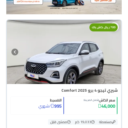
700 ريال كاش باك
شيري تيجو 4 برو Comfort 2025
سعر الكاش
التقسيط
(شامل الضريبة)
995
46,000
/
شهري
مستعملة
19,033 كم
ممشى قليل