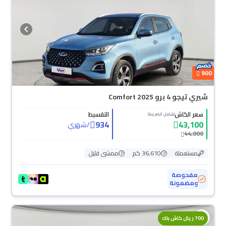
900
شيري تيجو 4 برو Comfort 2025
سعر الكاش
التقسيط
(شامل الضريبة)
934
43,100
/
شهري
44,000
مستعملة
36,610 كم
ممشى قليل
مفحوصة
ومضمونة
700 ريال كاش باك