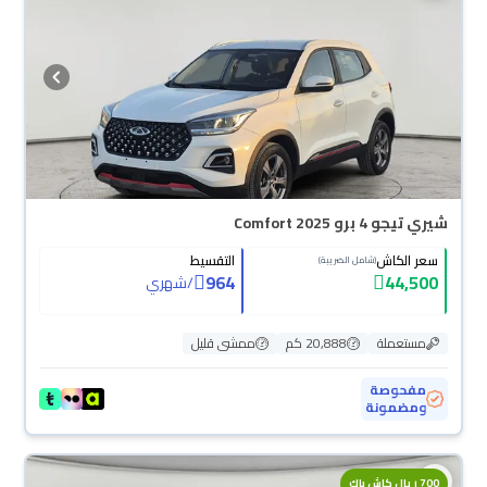
شيري تيجو 4 برو Comfort 2025
سعر الكاش
التقسيط
(شامل الضريبة)
964
44,500
/
شهري
مستعملة
20,888 كم
ممشى قليل
مفحوصة
ومضمونة
700 ريال كاش باك