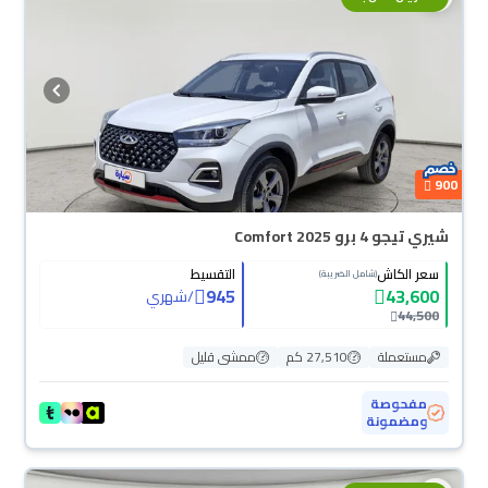
900
شيري تيجو 4 برو Comfort 2025
سعر الكاش
التقسيط
(شامل الضريبة)
945
43,600
/
شهري
44,500
مستعملة
27,510 كم
ممشى قليل
مفحوصة
ومضمونة