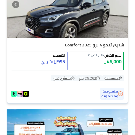
شيري تيجو 4 برو Comfort 2025
سعر الكاش
التقسيط
(شامل الضريبة)
995
46,000
/
شهري
مستعملة
26,262 كم
ممشى قليل
مفحوصة
ومضمونة