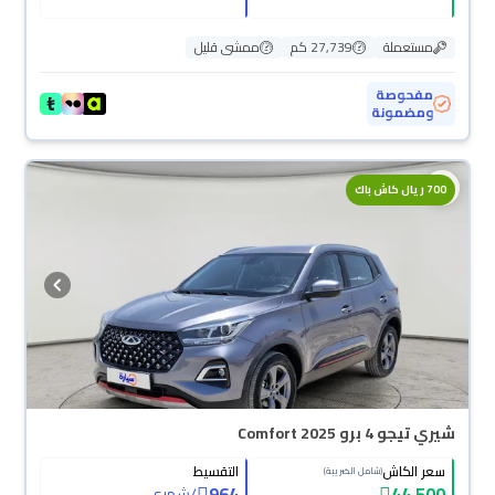
مستعملة
27,739 كم
ممشى قليل
مفحوصة
ومضمونة
700 ريال كاش باك
شيري تيجو 4 برو Comfort 2025
سعر الكاش
التقسيط
(شامل الضريبة)
964
44,500
/
شهري