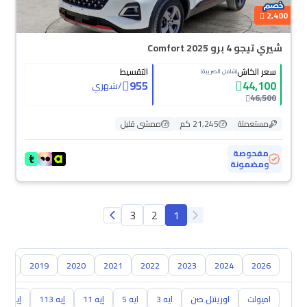
2,400
شيري تيجو 4 برو Comfort 2025
سعر الكاش
التقسيط
(شامل الضريبة)
955
44,100
/
شهري
46,500
مستعملة
21,245 كم
ممشى قليل
مفحوصة
ومضمونة
3
2
1
018
2019
2020
2021
2022
2023
2024
2026
اميولت
اورينتل صن
ايه 3
ايه 5
إيه 11
إيه 113
إيه 213