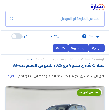
ابحث عن الماركة او الموديل
فلتر
3
رتب
قارن
شيري
تيجو 4 برو
2025
الرئيسية
سيارات و مركبات
شيري
تيجو 4 برو
2025
سيارات شيري تيجو 4 برو 2025 للبيع في السعودية
-
33
...
اتدور على سيارة شيري تيجو 4 برو 2025 مستعملة أو جديدة في السعودية؟ في
المزيد
موقع سيارة بنوفر لك كل الخيارات، تقدر تتصفح
الموديلات وتختار اللي يناسبك. جميع
سيارات شيري تيجو 4 برو 2025 المستعملة مضمونة ومفحوصة بأكثر من 200
700 ريال كاش باك
نقطة وتقدر تجربها لمدة 10 أيام، وإن ما ناسبتك لأي سبب تقدر تسترجع كامل المبلغ
خلال 10 أيام بكل سهولة. والسيارات الجديدة مضمونة بضمان الوكالة، تقدر تشتريها
كاش أو تقسيط، وتحجزها أونلاين، وبتوصلك لين باب بيتك.