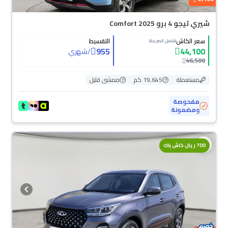
شيري تيجو 4 برو Comfort 2025
سعر الكاش
التقسيط
(شامل الضريبة)
955
44,100
/
شهري
46,500
مستعملة
19,645 كم
ممشى قليل
مفحوصة
ومضمونة
700 ريال كاش باك