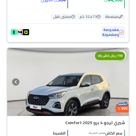
مستعملة
32,473 كم
ممشى قليل
مفحوصة
ومضمونة
700 ريال كاش باك
900
شيري تيجو 4 برو Comfort 2025
سعر الكاش
التقسيط
(شامل الضريبة)