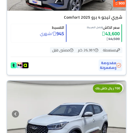
900
شيري تيجو 4 برو Comfort 2025
سعر الكاش
التقسيط
(شامل الضريبة)
945
43,600
/
شهري
44,500
مستعملة
26,381 كم
ممشى قليل
مفحوصة
ومضمونة
700 ريال كاش باك