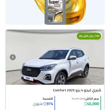
700 ريال كاش باك
شيري تيجو 4 برو Comfort 2025
سعر الكاش
التقسيط
(شامل الضريبة)
974
45,000
/
شهري