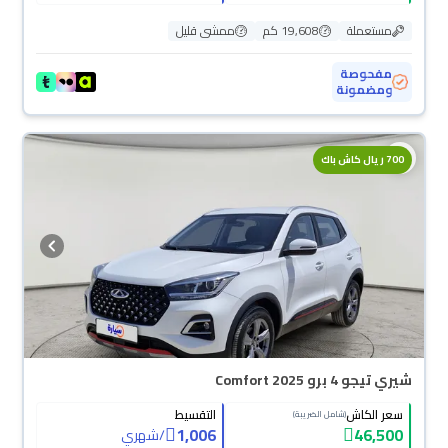
مستعملة
19,608 كم
ممشى قليل
مفحوصة
ومضمونة
700 ريال كاش باك
شيري تيجو 4 برو Comfort 2025
سعر الكاش
التقسيط
(شامل الضريبة)
1,006
46,500
/
شهري