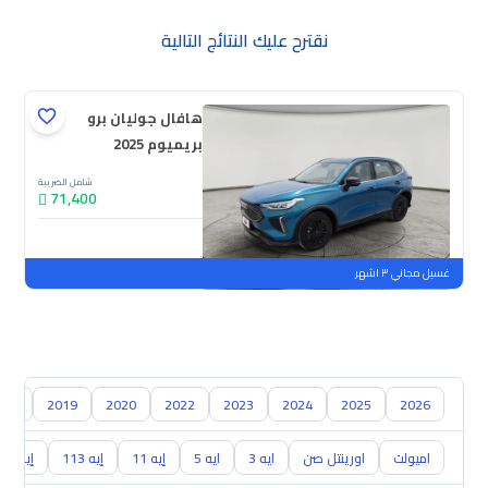
نقترح عليك النتائج التالية
هافال جوليان برو
بريميوم 2025
شامل الضريبة
71,400
جديدة
ملوحة
غسيل مجاني ٣ اشهر
018
2019
2020
2022
2023
2024
2025
2026
اميولت
اورينتل صن
ايه 3
ايه 5
إيه 11
إيه 113
إيه 213