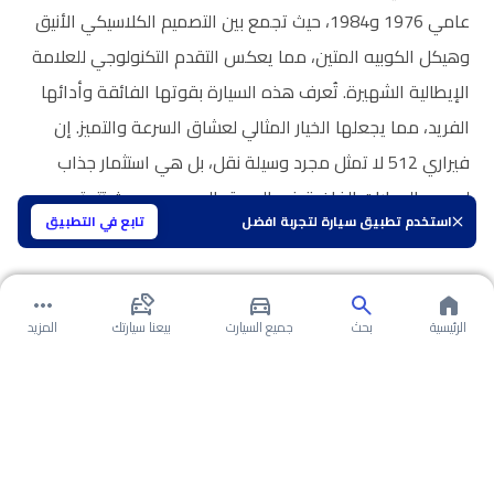
عامي 1976 و1984، حيث تجمع بين التصميم الكلاسيكي الأنيق
وهيكل الكوبيه المتين، مما يعكس التقدم التكنولوجي للعلامة
الإيطالية الشهيرة. تُعرف هذه السيارة بقوتها الفائقة وأدائها
الفريد، مما يجعلها الخيار المثالي لعشاق السرعة والتميز. إن
فيراري 512 لا تمثل مجرد وسيلة نقل، بل هي استثمار جذاب
لمحبي السيارات الفاخرة في السوق السعودي، حيث تتمتع
استخدم تطبيق سيارة لتجربة افضل
تابع في التطبيق
بمكانة مرموقة وتعتبر رمزًا للأناقة والأداء العالي.
الرئيسية
بحث
جميع السيارت
بيعنا سيارتك
المزيد