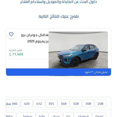
حاول البحث عن الماركة والموديل واستخدام الفلاتر
نقترح عليك النتائج التالية
هافال جوليان برو
بريميوم 2025
شامل الضريبة
71,400
جديدة
ملوحة
غسيل مجاني ٣ اشهر
208
308
328
348
355
412
430
360 سبايدر
تويوتا
هيونداي
كيا
نيسان
مازدا
سوزوكي
هافال