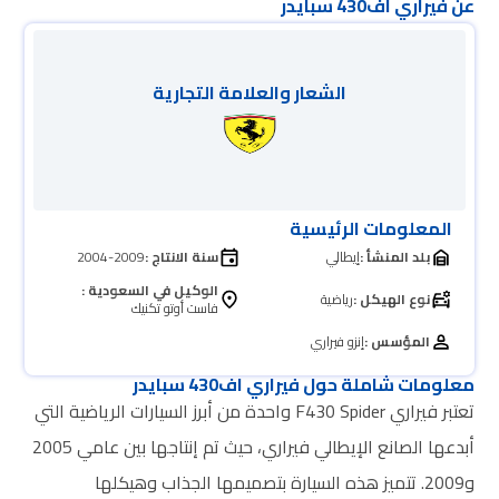
عن فيراري اف430 سبايدر
الشعار والعلامة التجارية
المعلومات الرئيسية
بلد المنشأ :
إيطالي
سنة الانتاج :
2004-2009
الوكيل في السعودية :
نوع الهيكل :
رياضية
فاست أوتو تكنيك
المؤسس :
إنزو فيراري
معلومات شاملة حول فيراري اف430 سبايدر
تعتبر فيراري F430 Spider واحدة من أبرز السيارات الرياضية التي
أبدعها الصانع الإيطالي فيراري، حيث تم إنتاجها بين عامي 2005
و2009. تتميز هذه السيارة بتصميمها الجذاب وهيكلها