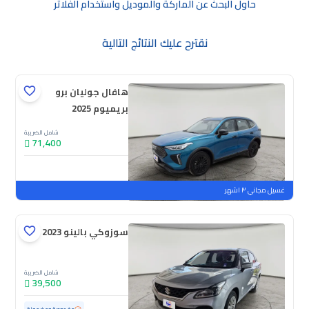
حاول البحث عن الماركة والموديل واستخدام الفلاتر
نقترح عليك النتائج التالية
هافال جوليان برو
بريميوم 2025
شامل الضريبة
71,400
جديدة
ملوحة
غسيل مجاني ٣ اشهر
سوزوكي بالينو GL 2023
شامل الضريبة
39,500