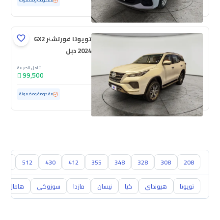
مستعملة
69,181 كم
مفحوصة ومضمونة
تويوتا فورتشنر GX2
2024 دبل
شامل الضريبة
99,500
مستعملة
47,714 كم
ممشى قليل
مفحوصة ومضمونة
208
308
328
348
355
412
430
512
360 سبايد
تويوتا
هيونداي
كيا
نيسان
مازدا
سوزوكي
هافال