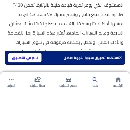
المكشوف الذي يوفر تجربة قيادة مليئة بالإثارة. تعمل F430
Spider بنظام دفع خلفي وتتميز بمحرك V8 سعة 4.3 لتر، ما
يمنحها أداءً قويًا وتحكمًا رائعًا، مما يجعلها خيارًا مثاليًا لعشاق
السرعة وعالم السيارات الفاخرة. تُعتبر هذه السيارة رمزًا للفخامة
والأداء العالي، وتحظى بمكانة مرموقة في سوق السيارات
السعودية، مقدمةً لمشتريها تجربة قيادة استثنائية مع لمسة
استخدم تطبيق سيارة لتجربة افضل
تابع في التطبيق
من التميز والإبداع.
الرئيسية
بحث
جميع السيارت
بيعنا سيارتك
المزيد