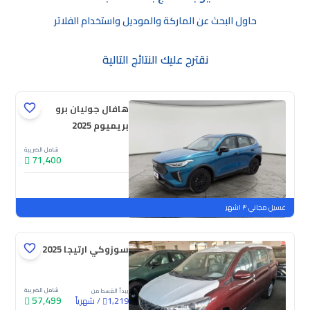
حاول البحث عن الماركة والموديل واستخدام الفلاتر
نقترح عليك النتائج التالية
هافال جوليان برو
بريميوم 2025
شامل الضريبة
71,400
جديدة
ملوحة
غسيل مجاني ٣ اشهر
سوزوكي ارتيجا GL 2025
شامل الضريبة
يبدأ القسط من
57,499
/
شهرياً
1,219