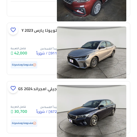
جديدة
تويوتا يارس Y 2023
شامل الضريبة
يبدأ القسط من
42,000
/
شهرياً
911
مستعملة
155,790 كم
مفحوصة ومضمونة
جيلي امجراند GS 2024
شامل الضريبة
يبدأ القسط من
30,700
/
شهرياً
672
مستعملة
62,322 كم
مفحوصة ومضمونة