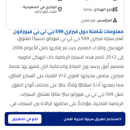
الوكيل في السعودية :
نوع الهيكل :
رياضية
فاست أوتو تكنيك
المؤسس :
إنزو فيراري
معلومات شاملة حول فيراري 599 جي تي بي فيورانون
تُعتبر سيارة فيراري 599 جي تي بي فيورانو تجسيدًا للتفوق
الهندسي والأداء المتميز، حيث تم إنتاجها خلال الأعوام 2006
إلى 2012. تتميز هذه السيارة الرياضية ذات الهيكل الكوبيه
بتصميم أنيق يجسد روح الابتكار والجمالية التي تشتهر بها علامة
فيراري. يتضمن محركها القوي V12 القدرة على التسارع الفائق،
مما يمنحها أداءً استثنائيًا وثباتًا عاليًا على مختلف أنواع الطرق.
تمثل 599 جي تي بي فيورانو خيارًا مثاليًا لعشاق السيارات
الرياضية الفاخرة، مؤكدةً على مكانتها الرائدة بين السيارات في
السوق السعودي وتعزز من تجربة القيادة الفريدة لمحبي التفرد
استخدم تطبيق سيارة لتجربة افضل
تابع في التطبيق
والفخامة.