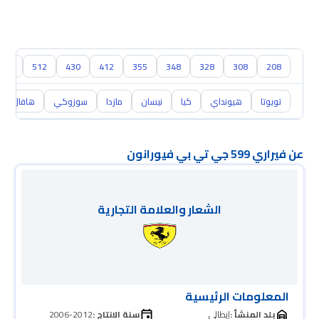
208
308
328
348
355
412
430
512
360 سبايد
تويوتا
هيونداي
كيا
نيسان
مازدا
سوزوكي
هافال
عن فيراري 599 جي تي بي فيورانون
الشعار والعلامة التجارية
المعلومات الرئيسية
بلد المنشأ :
إيطالي
سنة الانتاج :
2006-2012