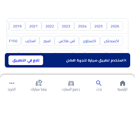
018
2019
2021
2022
2023
2024
2025
2026
اكسبدشن
اكسبلورر
اس ماكس
اسبير
اسكيب
F150
0
تويوتا
هيونداي
كيا
نيسان
مازدا
سوزوكي
هافال
استخدم تطبيق سيارة لتجربة افضل
تابع في التطبيق
الرئيسية
بحث
جميع السيارت
بيعنا سيارتك
المزيد