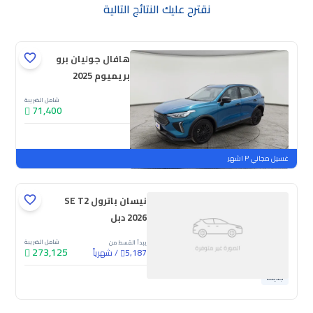
نقترح عليك النتائج التالية
هافال جوليان برو
بريميوم 2025
شامل الضريبة
71,400
جديدة
ملوحة
غسيل مجاني ٣ اشهر
نيسان باترول SE T2
2026 دبل
شامل الضريبة
يبدأ القسط من
273,125
/
شهرياً
5,187
جديدة