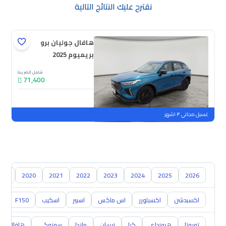
نقترح عليك النتائج التالية
هافال جوليان برو
بريميوم 2025
شامل الضريبة
71,400
جديدة
ملوحة
غسيل مجاني ٣ اشهر
019
2020
2021
2022
2023
2024
2025
2026
اكسبدشن
اكسبلورر
اس ماكس
اسبير
اسكيب
F150
0
تويوتا
هيونداي
كيا
نيسان
مازدا
سوزوكي
هافال