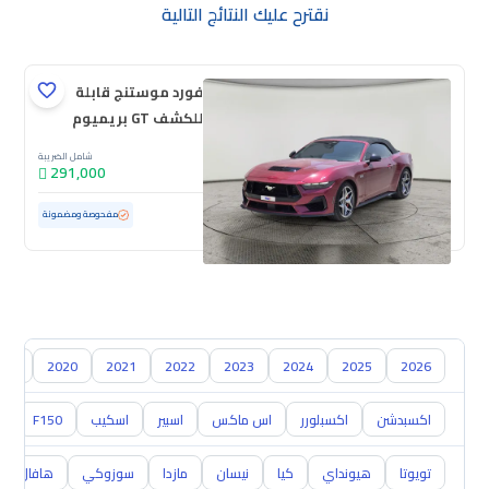
نقترح عليك النتائج التالية
فورد موستنج قابلة
للكشف GT بريميوم
2025
شامل الضريبة
291,000
مستعملة
4,630 كم
ممشى قليل
مفحوصة ومضمونة
019
2020
2021
2022
2023
2024
2025
2026
اكسبدشن
اكسبلورر
اس ماكس
اسبير
اسكيب
F150
0
تويوتا
هيونداي
كيا
نيسان
مازدا
سوزوكي
هافال