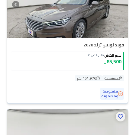
فورد تورس ترند 2020
سعر الكاش
(شامل الضريبة)
85,500
مستعملة
154,976 كم
مفحوصة
ومضمونة
محجوزة