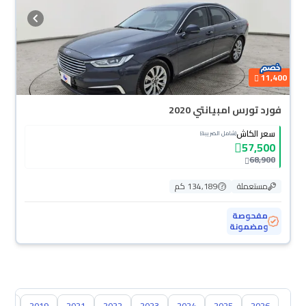
11,400
فورد تورس امبيانتي 2020
سعر الكاش
(شامل الضريبة)
57,500
68,900
مستعملة
134,189 كم
مفحوصة
ومضمونة
018
2019
2021
2022
2023
2024
2025
2026