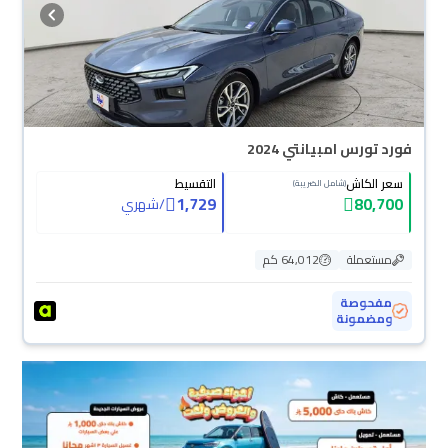
فورد تورس امبيانتي 2024
سعر الكاش
التقسيط
(شامل الضريبة)
1,729
80,700
/
شهري
مستعملة
64,012 كم
مفحوصة
ومضمونة