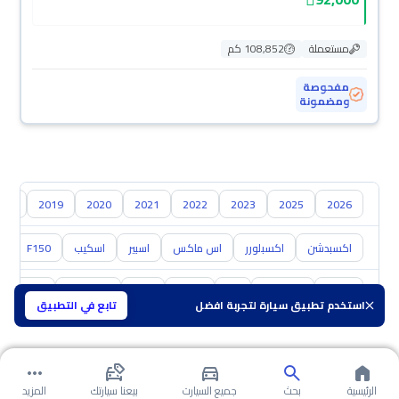
مستعملة
108,852 كم
مفحوصة
ومضمونة
018
2019
2020
2021
2022
2023
2025
2026
اكسبدشن
اكسبلورر
اس ماكس
اسبير
اسكيب
F150
0
تويوتا
هيونداي
كيا
نيسان
مازدا
سوزوكي
هافال
استخدم تطبيق سيارة لتجربة افضل
تابع في التطبيق
الرئيسية
بحث
جميع السيارت
بيعنا سيارتك
المزيد