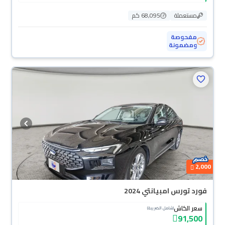
مستعملة
68,095 كم
مفحوصة
ومضمونة
2,000
فورد تورس امبيانتي 2024
سعر الكاش
(شامل الضريبة)
91,500