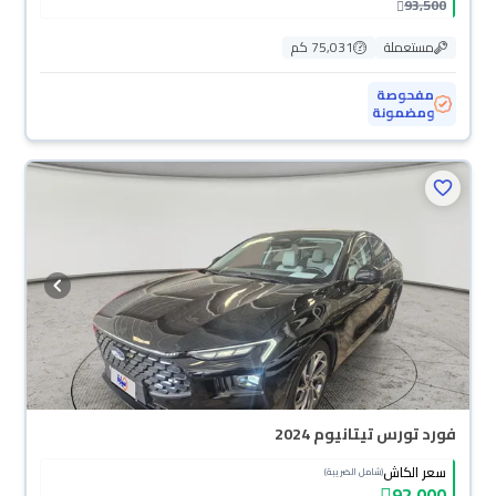
93,500
مستعملة
75,031 كم
مفحوصة
ومضمونة
محجوزة
فورد تورس تيتانيوم 2024
سعر الكاش
(شامل الضريبة)
92,000