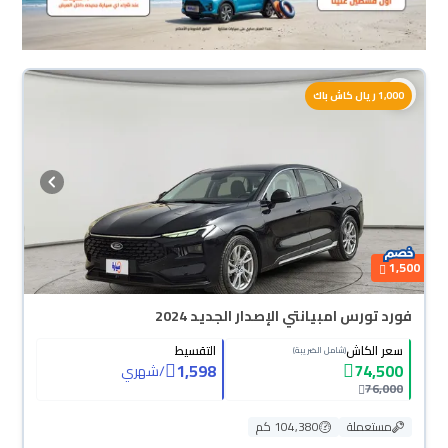
1,000 ريال كاش باك
1,500
فورد تورس امبيانتي الإصدار الجديد 2024
سعر الكاش
التقسيط
(شامل الضريبة)
1,598
74,500
/
شهري
76,000
مستعملة
104,380 كم