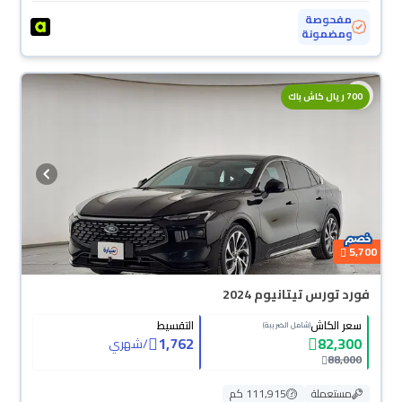
مفحوصة
ومضمونة
700 ريال كاش باك
5,700
فورد تورس تيتانيوم 2024
سعر الكاش
التقسيط
(شامل الضريبة)
1,762
82,300
/
شهري
88,000
مستعملة
111,915 كم