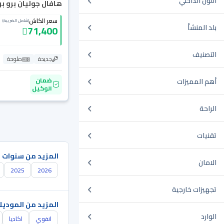
اللون الداخلي
هافال جوليان برو بريم
سعر الكاش
(شامل الضريبة)
بلد المنشأ
71,400
التصنيف
جديدة
ملوحة
ضمان
أهم المميزات
الوكيل
الراحة
تقنيات
المزيد من سنوات 
الامان
2025
2026
تجهيزات خارجية
المزيد من الموديل
الوارد
انفوي
اكاديا