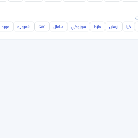
ت
كيا
نيسان
مازدا
سوزوكي
هافال
GAC
شفروليه
فورد