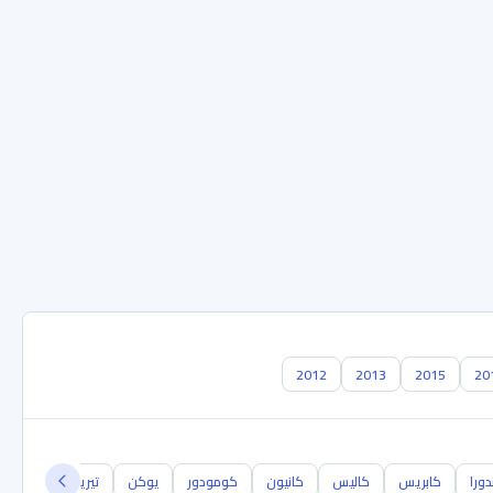
2012
2013
2015
20
دورا
كابريس
كاليس
كانيون
كومودور
يوكن
تيرين
C5700