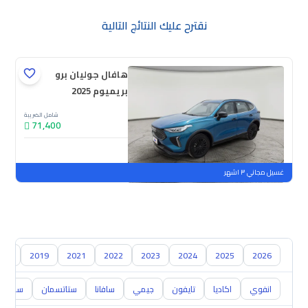
نقترح عليك النتائج التالية
هافال جوليان برو
بريميوم 2025
شامل الضريبة
71,400
جديدة
ملوحة
غسيل مجاني ٣ اشهر
018
2019
2021
2022
2023
2024
2025
2026
انفوي
اكاديا
تايفون
جيمي
سافانا
ستاتسمان
سفاري