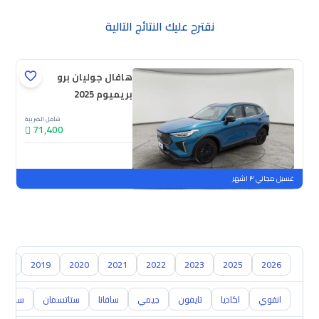
نقترح عليك النتائج التالية
هافال جوليان برو
بريميوم 2025
شامل الضريبة
71,400
جديدة
ملوحة
غسيل مجاني ٣ اشهر
018
2019
2020
2021
2022
2023
2025
2026
انفوي
اكاديا
تايفون
جيمي
سافانا
ستاتسمان
سفاري