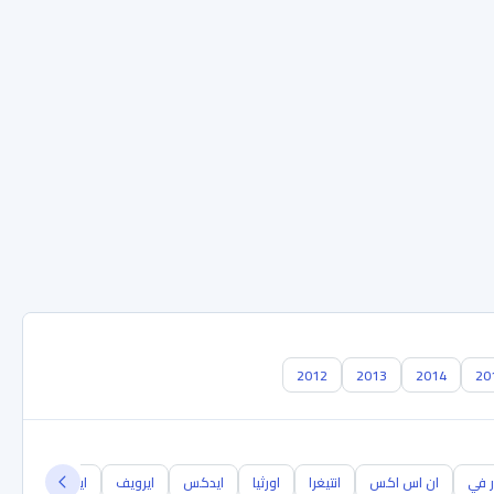
2012
2013
2014
20
ر في
ان اس اكس
انتيغرا
اورثيا
ايدكس
ايرويف
ايلسيون
إم