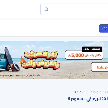
20
ت
هوندا
كابا
2017