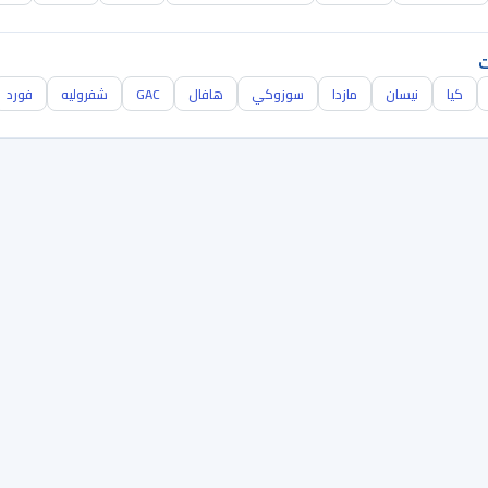
ت
كيا
نيسان
مازدا
سوزوكي
هافال
GAC
شفروليه
فورد