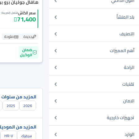
اللون الداخلي
هافال جوليان برو بريم
سعر الكاش
(شامل الضريبة)
بلد المنشأ
71,400
التصنيف
جديدة
ملوحة
ضمان
أهم المميزات
الوكيل
الراحة
تقنيات
المزيد من سنوات 
الامان
2025
2026
تجهيزات خارجية
المزيد من الموديل
الوارد
سيفيك
HR-V